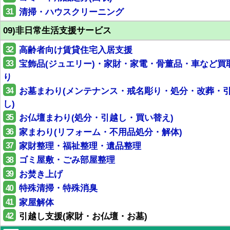
31
清掃・ハウスクリーニング
09)非日常生活支援サービス
32
高齢者向け賃貸住宅入居支援
33
宝飾品(ジュエリー)・家財・家電・骨董品・車など買
り
34
お墓まわり(メンテナンス・戒名彫り・処分・改葬・
し)
35
お仏壇まわり(処分・引越し・買い替え)
36
家まわり(リフォーム・不用品処分・解体)
37
家財整理・福祉整理・遺品整理
38
ゴミ屋敷・ごみ部屋整理
39
お焚き上げ
40
特殊清掃・特殊消臭
41
家屋解体
42
引越し支援(家財・お仏壇・お墓)