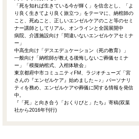
「死を知れば生きている今が輝く」を信念とし、「よ
り良く生きてより良く旅立つ」をテーマに、納棺師の
こと、死ぬこと、正しいエンゼルケアのこと等のセミ
ナー講師としてリアル、オンラインと全国展開中
病院、介護施設向け「間違いないエンゼルケアセミナ
ー」
中高生向け「デスエデュケーション（死の教育）」
一般向け「納棺師が教える後悔しないご葬儀セミナ
ー」「模擬納棺式、入棺体験会」
東京都府中市コミュニティFM、ラジオチューズ「宮
さんの『エンゼルケア』始めました～♪」パーソナリ
ティを務め、エンゼルケアや葬儀に関する情報を発信
中。
『「死」と向き合う「おくりびと」たち』寄稿(双葉
社から2016年刊行)