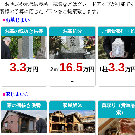
お葬式や永代供養墓、戒名などはグレードアップが可能です
客様の予算に応じたプランをご提案致します。
お墓じまい
お墓の魂抜き供養
お墓処分
ご遺骨整理・
3.3
16.5
3.3
万円
2㎡
万円
1柱
万
～
家じまい
®
家の魂抜き供養
家屋解体
買取り（貴重
索）