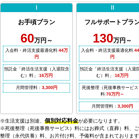
Ⅰ
Ⅱ
お手頃プラン
フルサポートプラ
60
130
万円～
万円～
入会料・終活支援最適化料:
44万
入会料・終活支援最適化料:
4
円
円
預託金「終活生活支援（入退院含
預託金「終活生活支援（入退
む）料」:
16万円
む）料」:
16万円
月間管理料：
3,300円
死後整理（死後事務サービス
料:
70万円～
月間管理料：
3,300円
個別対応料金
※生活支援は別途、
が必要になります。
※死後整理（死後事務サービス）料にはお葬式（直葬）料、ご
整理（永代供養）料、お片付け料、予備料が含まれております