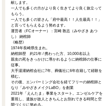
献します。
一人でも多くの方がより良く生きてより良く旅立って
もらう。
一人でも多くの皆さん「府中最高！！人生最高！！」
と言ってもらえるよう努めます。
運営者（FCオーナー）：宮崎 敦志（みやざき あつ
し） 納棺師
《略歴》
1974年長崎県生まれ。
納棺師歴 約21年 / 携わった方、10,000名以上
親友の死をきっかけに導かれるように納棺師の仕事に
従事。
大手湯灌納棺会社に7年、葬儀社に6年在籍して経験を
積む。
その後、エンバーミング会社を経てフリーの納棺師と
なり「みやざきメイクLaBO」を創業
2021年「えんたま」事業をスタート。エンゼルケアを
重視し、遺族が故人ときちんとお別れできる時間と空
間づくりに努める。