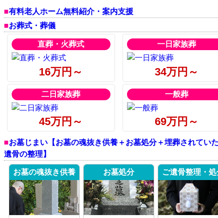
有料老人ホーム無料紹介・案内支援
お葬式・葬儀
直葬・火葬式
一日家族葬
16万円～
34万円～
二日家族葬
一般葬
45万円～
69万円～
お墓じまい【お墓の魂抜き供養＋お墓処分＋埋葬されてい
遺骨の整理】
お墓の魂抜き供養
お墓処分
ご遺骨整理・処