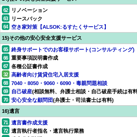
62
リノベーション
63
リースバック
64
空き家対策【ALSOK:るすたくサービス】
15)その他の安心安全支援サービス
65
終身サポートでのお客様サポート(コンサルティング)
66
重要事項説明書作成
67
各種公証書作成
32
高齢者向け賃貸住宅入居支援
68
7040・8050・9060・6090・毒親問題相談
69
自己破産
(相談無料、弁護士相談・自己破産手続は有料
70
安心安全な顧問団
(弁護士・司法書士は有料)
16)遺言
71
遺言書作成支援
72
遺言執行者指名・遺言執行業務