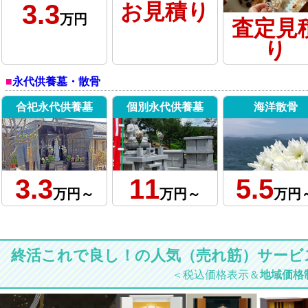
3.3
お見積り
万円
査定見
り
永代供養墓・散骨
合祀永代供養墓
個別永代供養墓
海洋散骨
3.3
11
5.5
万円～
万円～
万円
終活これで良し！の人気（売れ筋）サービ
＜税込価格表示＆
地域価格