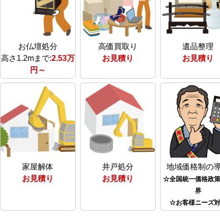
お仏壇処分
高価買取り
遺品整理
高さ1.2mまで:
2.53万
お見積り
お見積り
円～
家屋解体
井戸処分
地域価格制の
お見積り
お見積り
☆全国統一価格政
界
☆お客様ニーズ