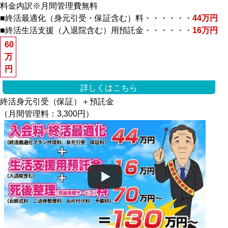
料金内訳
※月間管理費無料
■
終活最適化（身元引受・保証含む）料・・・・・・
44万円
■
終活生活支援（入退院含む）用預託金・・・・・・
16万円
60
万
円
詳しくはこちら
終活身元引受（保証）＋預託金
（月間管理料：3,300円）