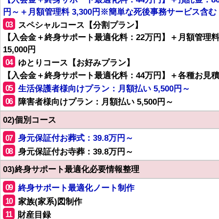
円～＋月額管理料 3,300円※簡単な死後事務サービス含む
03
スペシャルコース【分割プラン】
【入会金＋終身サポート最適化料：22万円】＋月額管理
15,000円
04
ゆとりコース【お好みプラン】
【入会金＋終身サポート最適化料：44万円】＋各種お見
05
生活保護者様向けプラン：月額払い 5,500円～
06
障害者様向けプラン：月額払い 5,500円～
02)個別コース
07
身元保証付お葬式：39.8万円～
08
身元保証付お寺葬：39.8万円～
03)終身サポート最適化必要情報整理
09
終身サポート最適化ノート制作
10
家族(家系)図制作
11
財産目録