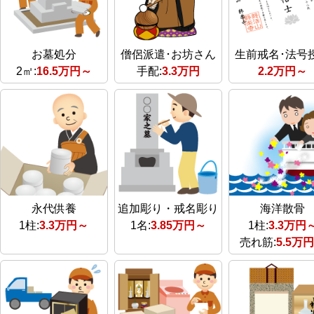
お墓処分
僧侶派遣･お坊さん
生前戒名･法号
2㎡:
16.5万円～
手配:
3.3万円
2.2万円～
永代供養
追加彫り・戒名彫り
海洋散骨
1柱:
3.3万円～
1名:
3.85万円～
1柱:
3.3万円
売れ筋:
5.5万