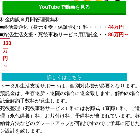
YouTubeで動画を見る
料金内訳
※月間管理費無料
■
終活最適化（身元引受・保証含む）料・・・・
44万円
■
終活生活支援・死後事務サービス用預託金・・
86万円～
130
万
円
～
詳しくはこちら
トータル生活支援サポートは、個別対応費が必要となります。
預託金は、生存退所・退院の場合に返金致します。解約の場合
託金解約手数料が発生します。
死後整理（死後事務サービス）料にはお葬式（直葬）料、ご遺
理（永代供養）料、お片付け料、予備料が含まれています。葬
納骨方法などのグレードアップが可能ですのでご予算に応じた
ン設計を致します。