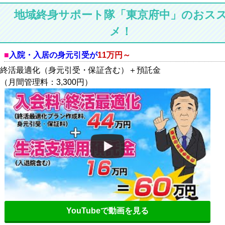
地域終身サポート隊「東京府中」のおス
メ！
入院・入居の身元引受が
11万円～
終活最適化（身元引受・保証含む）＋預託金
（月間管理料：3,300円）
YouTubeで動画を見る