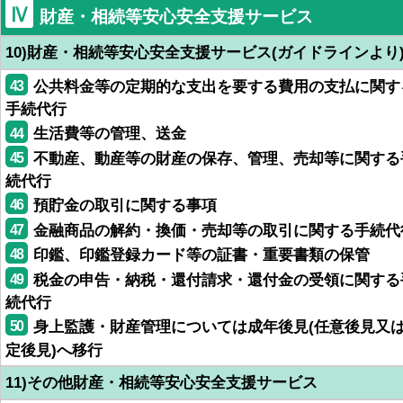
Ⅳ
財産・相続等安心安全支援サービス
10)財産・相続等安心安全支援サービス(ガイドラインより
43
公共料金等の定期的な支出を要する費用の支払に関す
手続代行
44
生活費等の管理、送金
45
不動産、動産等の財産の保存、管理、売却等に関する
続代行
46
預貯金の取引に関する事項
47
金融商品の解約・換価・売却等の取引に関する手続代
48
印鑑、印鑑登録カード等の証書・重要書類の保管
49
税金の申告・納税・還付請求・還付金の受領に関する
続代行
50
身上監護・財産管理については成年後見(任意後見又
定後見)へ移行
11)その他財産・相続等安心安全支援サービス