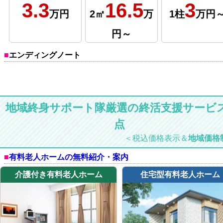
3.3
16.5
3
万円
2㎡
万
1柱
万円
円～
エンディングノート
地域終身サポート隊厳選の終活支援サービス
点
＜税込価格表示＆
地域価格
有料老人ホームの無料紹介・案内
介護付き有料老人ホーム
住宅型有料老人ホーム