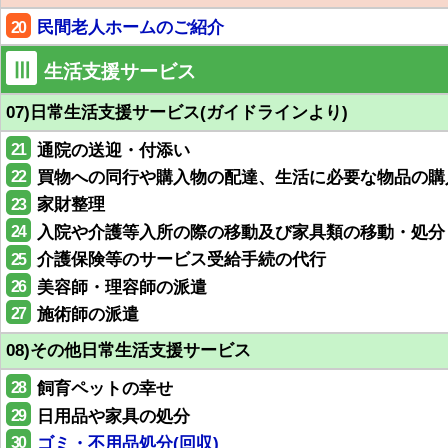
20
民間老人ホームのご紹介
Ⅲ
生活支援サービス
07)日常生活支援サービス(ガイドラインより)
21
通院の送迎・付添い
22
買物への同行や購入物の配達、生活に必要な物品の購
23
家財整理
24
入院や介護等入所の際の移動及び家具類の移動・処分
25
介護保険等のサービス受給手続の代行
26
美容師・理容師の派遣
27
施術師の派遣
08)その他日常生活支援サービス
28
飼育ペットの幸せ
29
日用品や家具の処分
30
ゴミ・不用品処分(回収)