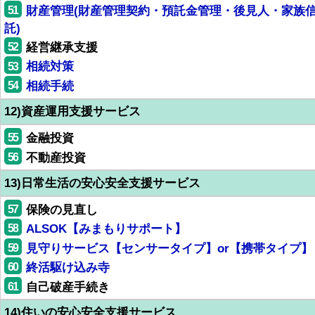
51
財産管理(財産管理契約・預託金管理・後見人・家族
託)
52
経営継承支援
53
相続対策
54
相続手続
12)資産運用支援サービス
55
金融投資
56
不動産投資
13)日常生活の安心安全支援サービス
57
保険の見直し
58
ALSOK【みまもりサポート】
59
見守りサービス【センサータイプ】or【携帯タイプ】
60
終活駆け込み寺
61
自己破産手続き
14)住いの安心安全支援サービス