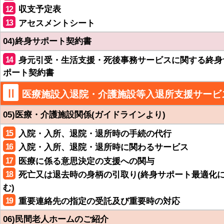
12
収支予定表
13
アセスメントシート
04)終身サポート契約書
14
身元引受・生活支援・死後事務サービスに関する終身
ポート契約書
Ⅱ
医療施設入退院・介護施設等入退所支援サービ
05)医療・介護施設関係(ガイドラインより)
15
入院・入所、退院・退所時の手続の代行
16
入院・入所、退院・退所時に関わるサービス
17
医療に係る意思決定の支援への関与
18
死亡又は退去時の身柄の引取り(終身サポート最適化
む)
19
重要連絡先の指定の受託及び重要時の対応
06)民間老人ホームのご紹介