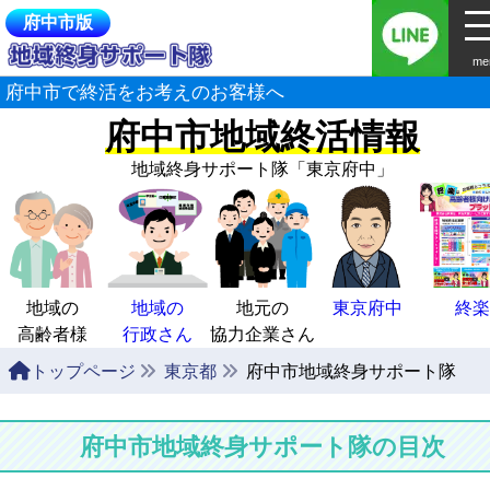
府中市版
me
府中市で終活をお考えのお客様へ
府中市地域終活情報
地域終身サポート隊
「東京府中」
地域の
地域の
地元の
東京府中
終楽
高齢者様
行政さん
協力企業さん
トップページ
東京都
府中市地域終身サポート隊
府中市地域終身サポート隊の目次