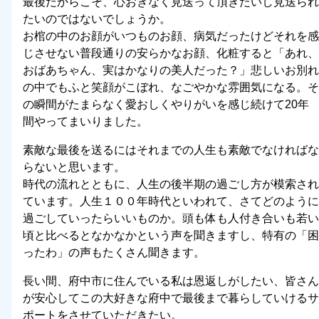
最後だからこそ、心おきなく見送って頂きたいし見送られ
たいのではないでしょうか。
お棺の中のお顔がいつものお顔、病気だったけどそれを感
じさせない普段通りの安らかなお顔、化粧すると
「あれ、
おばあちゃん、実はかなりの美人だった？」
悲しいお別れ
の中でもふと笑顔がこぼれ、なごやかな雰囲気になる。そ
の瞬間がたまらなく愛おしくやりがいを感じ続けて20年
間やってまいりました。
素敵な最後を送るにはそれまでの人生も素敵でなければな
らないと思います。
時代の流れとともに、人生の後半期の過ごし方が模索され
ています。人生１００年時代といわれて、さてどのように
過ごしていったらいいものか。頭も体も人付き合いも若い
頃と比べるとなかなかという声を聞きますし、特有の「困
ったわ」の声もたくさん聞きます。
長い間、府中市に住んでいる私は恩返しがしたい、皆さん
が安心してこの大好きな府中で最後まで暮らしていけるサ
ポートをさせていただきたい。