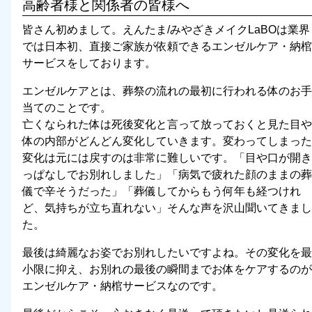
高齢者様と関係者の皆様へ
皆さん初めまして。えんたま/みやざきメイクLaBOは業界
では日本初、直接ご家族が依頼できるエンゼルケア・納棺
サービスをしております。
エンゼルケアとは、葬祭の流れの最初に行われる体のお手
当てのことです。
亡くなられた体は死後変化と言って放っておくと見た目や
体の内部がどんどん変化していきます。変わってしまった
変化は元には戻すのは非常に難しいです。
「目や口が開き
っぱなしでお別れしました」「病気で疲れた顔のままの葬
儀で辛そうだった」「葬儀してからもう何年も経つけれ
ど、気持ちが立ち直れない」
そんな声を沢山聞いてきまし
た。
最後は綺麗なお姿でお別れしたいですよね。その変化を最
小限に抑え、お別れの最後の瞬間までお体をケアするのが
エンゼルケア・納棺サービスなのです。