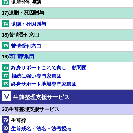
73
遺産分割協議
17)遺贈・死因贈与
74
遺贈・死因贈与
18)苦情受付窓口
75
苦情受付窓口
19)
専門家集団
76
終身サポートこれで良し！顧問団
77
相続に強い専門家集団
78
終身サポート地域専門家集団
Ⅴ
生前整理支援サービス
20)生前整理支援サービス
79
生前葬
80
生前戒名・法名・法号授与