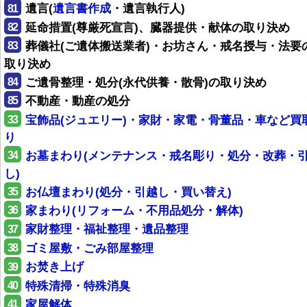
81
遺言(
遺言書作成
・遺言執行人)
82
延命措置(尊厳死宣言)、臓器提供・献体の取り決め
83
葬儀社(ご遺体搬送業者)・お坊さん・戒名授与・法要
取り決め
84
ご遺骨整理・処分(永代供養・散骨)の取り決め
85
不動産・動産の処分
33
宝飾品(ジュエリー)・家財・家電・骨董品・車など買
り
34
お墓まわり(メンテナンス・戒名彫り・処分・改葬・
し)
35
お仏壇まわり(処分・引越し・買い替え)
36
家まわり(リフォーム・不用品処分・解体)
37
家財整理・福祉整理・遺品整理
38
ゴミ屋敷・ごみ部屋整理
39
お焚き上げ
40
特殊清掃・特殊消臭
41
家屋解体