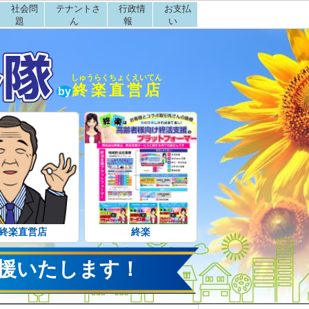
社会問
テナントさ
行政情
お支払
題
ん
報
い
しゅうらくちょくえいてん
終楽直営店
by
終楽直営店
終楽
援いたします！