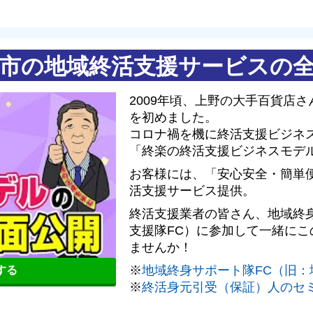
市の地域終活支援サービスの
2009年頃、上野の大手百貨店
を初めました。
コロナ禍を機に終活支援ビジネス
「終楽の終活支援ビジネスモデ
お客様には、「安心安全・簡単
活支援サービス提供。
終活支援業者の皆さん、地域終
支援隊FC）に参加して一緒に
ませんか！
※
地域終身サポート隊FC（旧：
聴する
※
終活身元引受（保証）人のセ