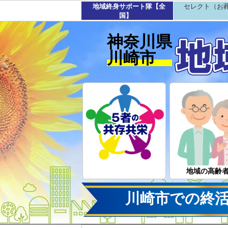
地域終身サポート隊【全
セレクト（お
国】
神奈川県
川崎市
地域の高齢
川崎市での終