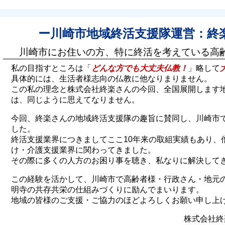
ー川崎市地域終活支援隊運営：終
川崎市にお住いの方、特に終活を考えている高
私の目指すところは「
どんな方でも大丈夫仏教！
」略して
具体的には、生活者様志向の仏教に他なりまりません。
この私の理念と株式会社終楽さんの今回、全国展開します
は、同じように思えてなりません。
今回、終楽さんの地域終活支援隊の趣旨に賛同し、川崎市
した。
終活支援業界につきましてここ10年来の取組実績もあり、
け・介護支援業界に関わってきました。
その際に多くの人方のお困り事を聴き、私なりに解決して
この経験を活かして、川崎市で高齢者様・行政さん・地元
明寺の共存共栄の仕組みづくりに励んでまいります。
地域の皆様のご支援・ご協力のほどよろしくお願い申し上
株式会社終