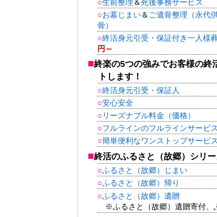
生前整理
＆
死後事務サービス
お墓じまい
＆
ご遺骨整理（永代
骨）
終活身元引受・保証付き一人様
円～
終楽の5つの強みでお客様の終
トします！
終活身元引受・保証人
安心安全
リーズナブル料金（価格）
フルラインのフルラインサービ
簡単便利なワンストップサービ
終活のふるさと（故郷）シリー
ふるさと（故郷）じまい
ふるさと（故郷）帰り
ふるさと（故郷）遺贈
※ふるさと（故郷）遺贈寄付、