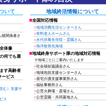
ついて
地域終活情報について
全国対応情報
地域消費生活センターさん
有料老人ホームさん
人様関係者さ
永代供養先寺院・霊園さん
海洋散骨先海域
全体像
地域終身サポート隊の地域対応情報
の何でも屋
※地域ごとにご案内いたします
社会福祉協議会さん
ます高齢者
地域包括支援センターさん
サービス
居宅介護支援事業所さん
福祉事務所さん
証含む）支援サ
公営火葬場・斎場さん
公営霊園・共同墓地さん
ビス