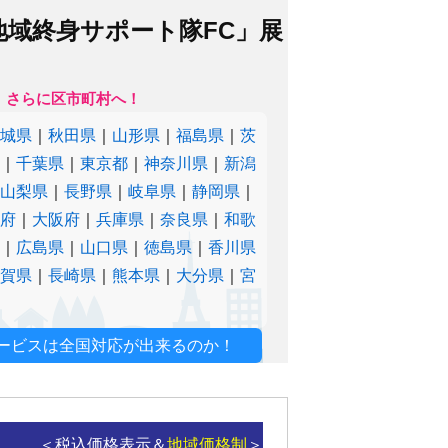
地域終身サポート隊FC」展
、さらに区市町村へ！
宮城県
｜
秋田県
｜
山形県
｜
福島県
｜
茨
県
｜
千葉県
｜
東京都
｜
神奈川県
｜
新潟
｜
山梨県
｜
長野県
｜
岐阜県
｜
静岡県
｜
都府
｜
大阪府
｜
兵庫県
｜
奈良県
｜
和歌
県
｜
広島県
｜
山口県
｜
徳島県
｜
香川県
佐賀県
｜
長崎県
｜
熊本県
｜
大分県
｜
宮
ービスは全国対応が出来るのか！
＜税込価格表示＆
地域価格制
＞