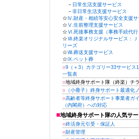
－
日常生活支援サービス
－
非日常生活支援サービス
☆
Ⅳ.財産・相続等安心安全支援サ
☆
Ⅴ.生前整理支援サービス
☆
Ⅵ.死後事務支援（事務手続代行
☆
Ⅶ.終楽オリジナルサービス：
リーズ
☆
Ⅷ.葬送支援サービス
☆
Ⅸ.ペット葬
9（＋3）カテゴリー33サービス1
一覧表
地域終身サポート隊（終楽）チ
（小冊子）終身サポート最適化
高齢者等終身サポート事業者ガ
（内閣府）への対応
地域終身サポート隊の人気サー
終活身元引受・保証人
財産管理