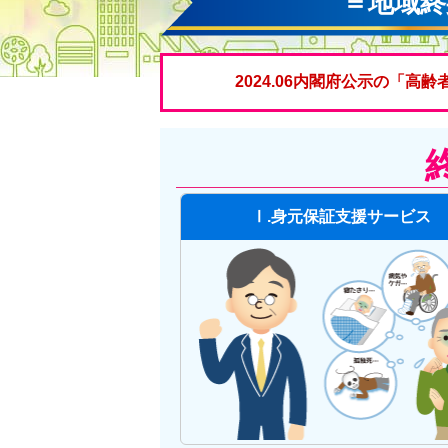
＝地域終
2024.06内閣府公示の「
Ⅰ.身元保証支援サービス