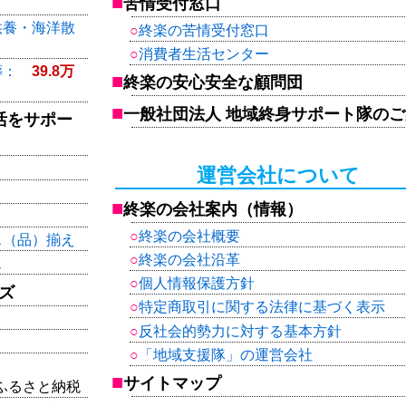
苦情受付窓口
供養・海洋散
終楽の苦情受付窓口
消費者生活センター
葬：
39.8万
終楽の安心安全な顧問団
一般社団法人 地域終身サポート隊の
活をサポー
運営会社について
終楽の会社案内（情報）
終楽の会社概要
ス（品）揃え
終楽の会社沿革
ス
個人情報保護方針
ズ
特定商取引に関する法律に基づく表示
反社会的勢力に対する基本方針
「地域支援隊」の運営会社
サイトマップ
ふるさと納税