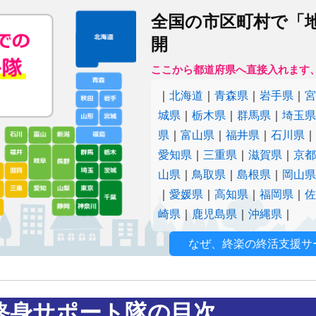
全国の市区町村で「
開
ここから都道府県へ直接入れます
｜
北海道
｜
青森県
｜
岩手県
｜
城県
｜
栃木県
｜
群馬県
｜
埼玉
県
｜
富山県
｜
福井県
｜
石川県
愛知県
｜
三重県
｜
滋賀県
｜
京
山県
｜
鳥取県
｜
島根県
｜
岡山
｜
愛媛県
｜
高知県
｜
福岡県
｜
崎県
｜
鹿児島県
｜
沖縄県
｜
なぜ、終楽の終活支援サ
終身サポート隊の目次