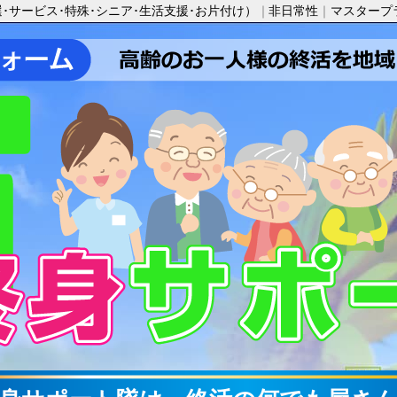
選･サービス･特殊･シニア･生活支援･お片付け）
非日常性
マスタープ