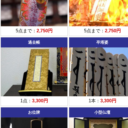
5点まで：
2,750円
5点まで：
2,750円
過去帳
卒塔婆
1点：
3,300円
1本：
3,300円
お位牌
小型仏壇