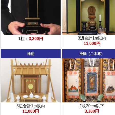
3辺合計1m以内
1柱：
3,300円
11,000円
神棚
掛軸（ご本尊）
3辺合計1m以内
1枚20cm以下
11,000円
3,300円