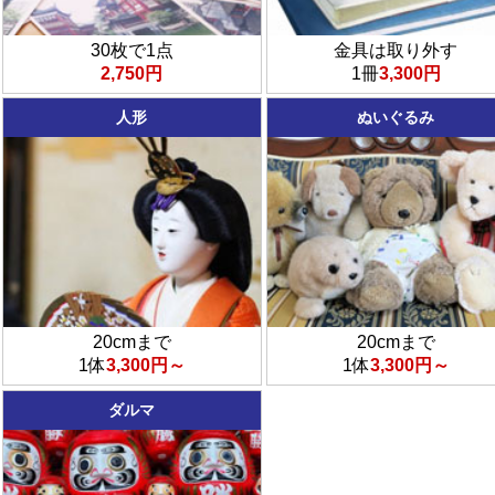
30枚で1点
金具は取り外す
2,750円
1冊
3,300円
人形
ぬいぐるみ
20cmまで
20cmまで
1体
3,300円～
1体
3,300円～
ダルマ