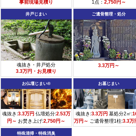
事前現場見積り
1点：
2,750円～
井戸じまい
ご遺骨整理・処分
魂抜き・井戸処分
3.3万円～
3.3万円・お見積り
お仏壇じまい®
お墓じまい
魂抜き:
3.3万円
仏壇処分:
2.53万
魂抜き:
3.3万円
墓処分2㎡:
1
円～
お焚き上げ:
2,750円～
万円～
ご遺骨整理1柱:
3.3
特殊清掃・特殊消臭