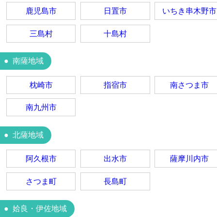
鹿児島市
日置市
いちき串木野市
三島村
十島村
南薩地域
枕崎市
指宿市
南さつま市
南九州市
北薩地域
阿久根市
出水市
薩摩川内市
さつま町
長島町
姶良・伊佐地域