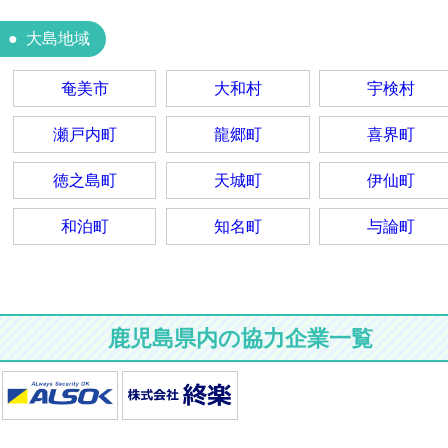
大島地域
奄美市
大和村
宇検村
瀬戸内町
龍郷町
喜界町
徳之島町
天城町
伊仙町
和泊町
知名町
与論町
鹿児島県内の協力企業一覧