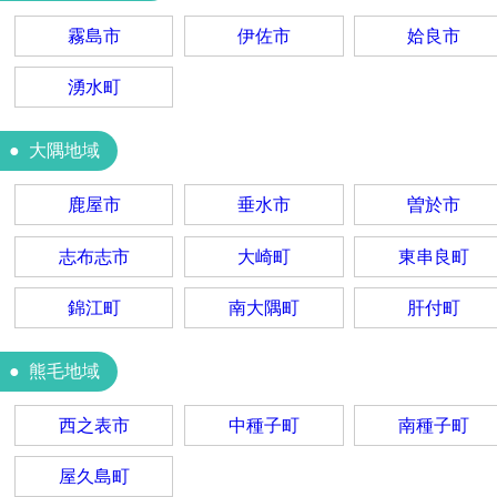
霧島市
伊佐市
姶良市
湧水町
大隅地域
鹿屋市
垂水市
曽於市
志布志市
大崎町
東串良町
錦江町
南大隅町
肝付町
熊毛地域
西之表市
中種子町
南種子町
屋久島町