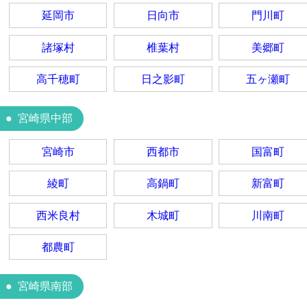
延岡市
日向市
門川町
諸塚村
椎葉村
美郷町
高千穂町
日之影町
五ヶ瀬町
宮崎県中部
宮崎市
西都市
国富町
綾町
高鍋町
新富町
西米良村
木城町
川南町
都農町
宮崎県南部