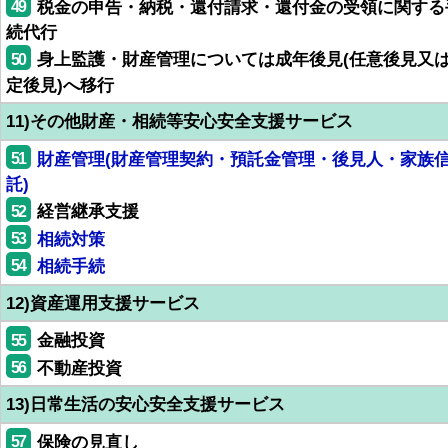
49
税金の申告・納税・還付請求・還付金の受領に関する
続代行
50
身上監護・財産管理については成年後見(任意後見又
定後見)へ移行
11)その他財産・相続等安心安全支援サービス
51
財産管理(財産管理契約・預託金管理・後見人・家族
託)
52
経営継承支援
53
相続対策
54
相続手続
12)資産運用支援サービス
55
金融投資
56
不動産投資
13)日常生活の安心安全支援サービス
57
保険の見直し