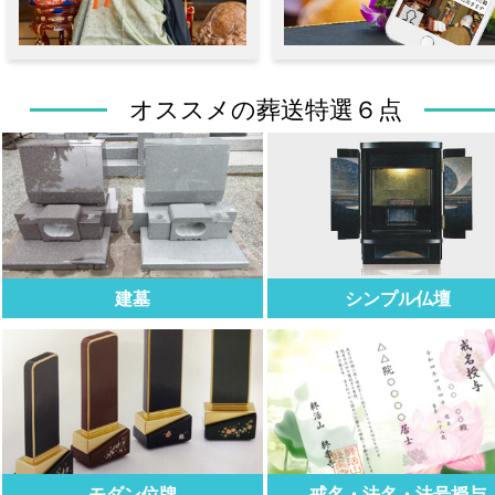
オススメの葬送特選６点
建墓
シンプル仏壇
モダン位牌
戒名・法名・法号授与