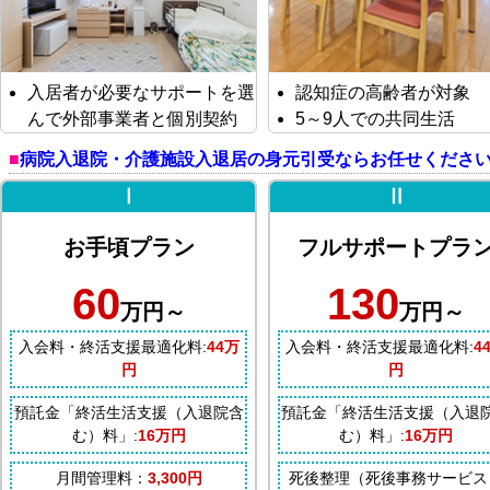
入居者が必要なサポートを選
認知症の高齢者が対象
んで外部事業者と個別契約
5～9人での共同生活
病院入退院・介護施設入退居の身元引受ならお任せくださ
Ⅰ
Ⅱ
お手頃プラン
フルサポートプラ
60
130
万円～
万円～
入会料・終活支援最適化料:
44万
入会料・終活支援最適化料:
4
円
円
預託金「終活生活支援（入退院含
預託金「終活生活支援（入退
む）料」:
16万円
む）料」:
16万円
月間管理料：
3,300円
死後整理（死後事務サービス