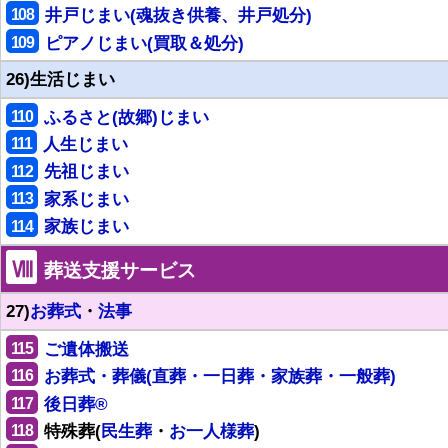
108
井戸じまい(魂抜き供養、井戸処分)
109
ピアノじまい(買取＆処分)
26)生活じまい
110
ふるさと(故郷)じまい
111
人生じまい
112
先祖じまい
113
家系じまい
114
家族じまい
Ⅷ
葬送支援サービス
27)
お葬式
・
法事
115
ご遺体搬送
116
お葬式・葬儀(直葬・一日葬・家族葬・一般葬)
117
後日葬®
118
特殊葬(
民生葬
・
お一人様葬
)