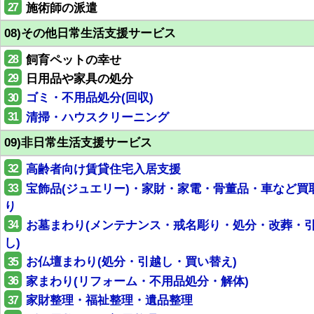
27
施術師の派遣
08)その他日常生活支援サービス
28
飼育ペットの幸せ
29
日用品や家具の処分
30
ゴミ・不用品処分(回収)
31
清掃・ハウスクリーニング
09)非日常生活支援サービス
32
高齢者向け賃貸住宅入居支援
33
宝飾品(ジュエリー)・家財・家電・骨董品・車など買
り
34
お墓まわり(メンテナンス・戒名彫り・処分・改葬・
し)
35
お仏壇まわり(処分・引越し・買い替え)
36
家まわり(リフォーム・不用品処分・解体)
37
家財整理・福祉整理・遺品整理