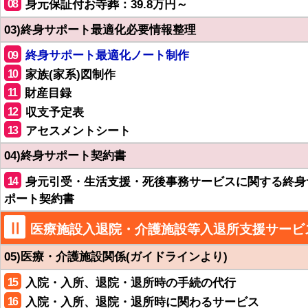
08
身元保証付お寺葬：39.8万円～
03)終身サポート最適化必要情報整理
09
終身サポート最適化ノート制作
10
家族(家系)図制作
11
財産目録
12
収支予定表
13
アセスメントシート
04)終身サポート契約書
14
身元引受・生活支援・死後事務サービスに関する終身
ポート契約書
Ⅱ
医療施設入退院・介護施設等入退所支援サービ
05)医療・介護施設関係(ガイドラインより)
15
入院・入所、退院・退所時の手続の代行
16
入院・入所、退院・退所時に関わるサービス