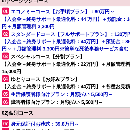
01)ベーシックコース
01
エコノミーコース【お手頃プラン】：60万円～
【入会金＋終身サポート最適化料：44 万円】＋預託金：1
円＋月額管理料 3,300円
02
スタンダードコース【フルサポートプラン】：130万
【入会金＋終身サポート最適化料：44万円】＋預託金：8
円～＋月額管理料 3,300円※簡単な死後事務サービス含む
03
スペシャルコース【分割プラン】
【入会金＋終身サポート最適化料：22万円】＋月額管理
15,000円
04
ゆとりコース【お好みプラン】
【入会金＋終身サポート最適化料：44万円】＋各種お見
05
生活保護者様向けプラン：月額払い 5,500円～
06
障害者様向けプラン：月額払い 5,500円～
02)個別コース
07
身元保証付お葬式：39.8万円～