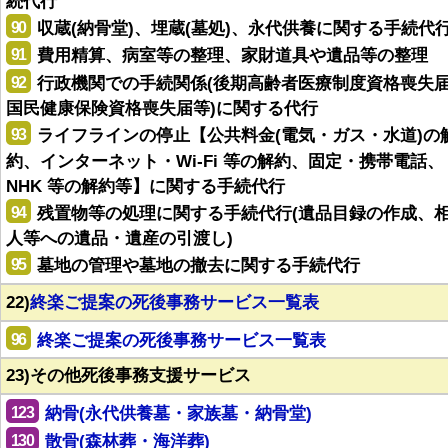
続代行
90
収蔵(納骨堂)、埋蔵(墓処)、永代供養に関する手続代
91
費用精算、病室等の整理、家財道具や遺品等の整理
92
行政機関での手続関係(後期高齢者医療制度資格喪失
国民健康保険資格喪失届等)に関する代行
93
ライフラインの停止【公共料金(電気・ガス・水道)の
約、インターネット・Wi-Fi 等の解約、固定・携帯電話、
NHK 等の解約等】に関する手続代行
94
残置物等の処理に関する手続代行(遺品目録の作成、
人等への遺品・遺産の引渡し)
95
墓地の管理や墓地の撤去に関する手続代行
22)
終楽ご提案の死後事務サービス一覧表
96
終楽ご提案の死後事務サービス一覧表
23)その他死後事務支援サービス
123
納骨(永代供養墓・家族墓・納骨堂)
130
散骨(森林葬・海洋葬)