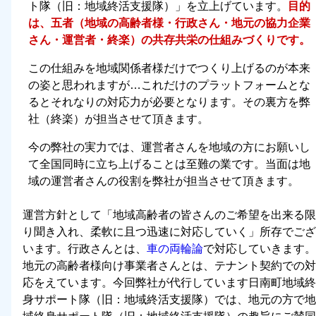
ト隊（旧：地域終活支援隊）」を立上げています。
目的
は、五者（地域の高齢者様・行政さん・地元の協力企業
さん・運営者・終楽）の共存共栄の仕組みづくりです。
この仕組みを地域関係者様だけでつくり上げるのが本来
の姿と思われますが…これだけのプラットフォームとな
るとそれなりの対応力が必要となります。その裏方を弊
社（終楽）が担当させて頂きます。
今の弊社の実力では、運営者さんを地域の方にお願いし
て全国同時に立ち上げることは至難の業です。当面は地
域の運営者さんの役割を弊社が担当させて頂きます。
運営方針として「
地域高齢者の皆さんのご希望を出来る限
り聞き入れ、柔軟に且つ迅速に対応していく
」所存でござ
います。行政さんとは、
車の両輪論
で対応していきます。
地元の高齢者様向け事業者さんとは、テナント契約での対
応をえています。今回弊社が代行しています日南町地域終
身サポート隊（旧：地域終活支援隊）では、地元の方で地