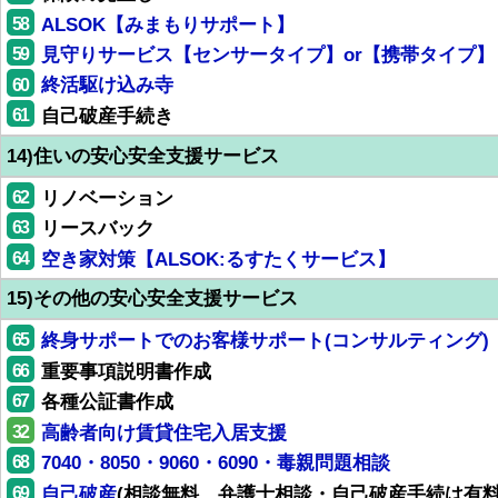
58
ALSOK【みまもりサポート】
59
見守りサービス【センサータイプ】or【携帯タイプ】
60
終活駆け込み寺
61
自己破産手続き
14)住いの安心安全支援サービス
62
リノベーション
63
リースバック
64
空き家対策【ALSOK:るすたくサービス】
15)その他の安心安全支援サービス
65
終身サポートでのお客様サポート(コンサルティング)
66
重要事項説明書作成
67
各種公証書作成
32
高齢者向け賃貸住宅入居支援
68
7040・8050・9060・6090・毒親問題相談
69
自己破産
(相談無料、弁護士相談・自己破産手続は有料