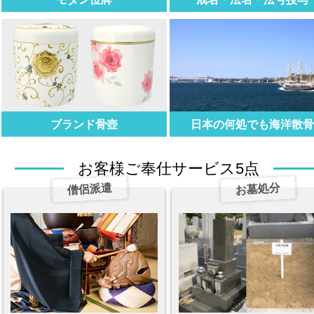
ブランド骨壺
日本の何処でも海洋散
お客様ご奉仕サービス5点
僧侶派遣
お墓処分