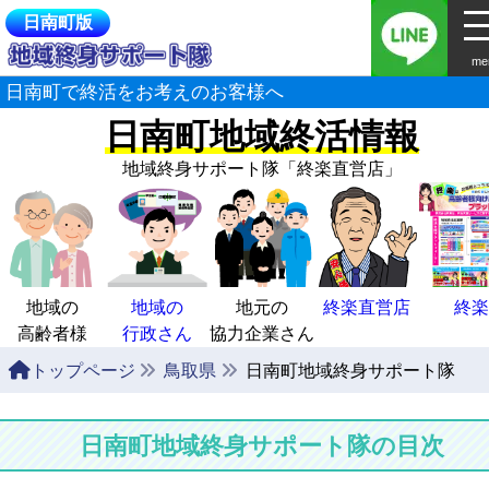
日南町版
me
日南町で終活をお考えのお客様へ
日南町地域終活情報
地域終身サポート隊
「終楽直営店」
地域の
地域の
地元の
終楽直営店
終楽
高齢者様
行政さん
協力企業さん
トップページ
鳥取県
日南町地域終身サポート隊
日南町地域終身サポート隊の目次