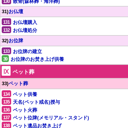
130
散骨(森林葬・海洋葬)
31)
お仏壇
131
お仏壇購入
132
お仏壇処分
32)
お位牌
133
お位牌の建立
39
お位牌のお焚き上げ供養
Ⅸ
ペット葬
33)
ペット葬
134
ペット供養
135
天名(ペット戒名)授与
136
ペット火葬
137
ペット位牌(メモリアル・スタンド)
138
ペット遺品お焚き上げ