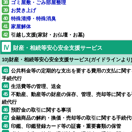
38
ゴミ屋敷・ごみ部屋整理
39
お焚き上げ
40
特殊清掃・特殊消臭
41
家屋解体
42
引越し支援(家財・お仏壇・お墓)
Ⅳ
財産・相続等安心安全支援サービス
10)財産・相続等安心安全支援サービス(ガイドラインより
43
公共料金等の定期的な支出を要する費用の支払に関す
手続代行
44
生活費等の管理、送金
45
不動産、動産等の財産の保存、管理、売却等に関する
続代行
46
預貯金の取引に関する事項
47
金融商品の解約・換価・売却等の取引に関する手続代
48
印鑑、印鑑登録カード等の証書・重要書類の保管