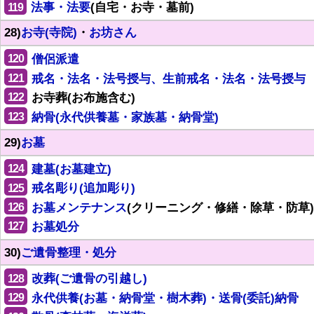
119
法事・法要
(自宅・お寺・墓前)
28)
お寺(寺院)
・
お坊さん
120
僧侶派遣
121
戒名・法名・法号授与、生前戒名・法名・法号授与
122
お寺葬(お布施含む)
123
納骨(永代供養墓・家族墓・納骨堂)
29)
お墓
124
建墓(お墓建立)
125
戒名彫り(追加彫り)
126
お墓メンテナンス
(クリーニング・修繕・除草・防草)
127
お墓処分
30)
ご遺骨整理・処分
128
改葬(ご遺骨の引越し)
129
永代供養(お墓・納骨堂・樹木葬)・送骨(委託)納骨