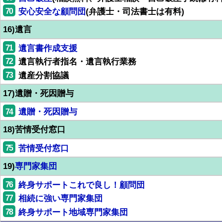
70
安心安全な顧問団
(弁護士・司法書士は有料)
16)遺言
71
遺言書作成支援
72
遺言執行者指名・遺言執行業務
73
遺産分割協議
17)遺贈・死因贈与
74
遺贈・死因贈与
18)苦情受付窓口
75
苦情受付窓口
19)
専門家集団
76
終身サポートこれで良し！顧問団
77
相続に強い専門家集団
78
終身サポート地域専門家集団