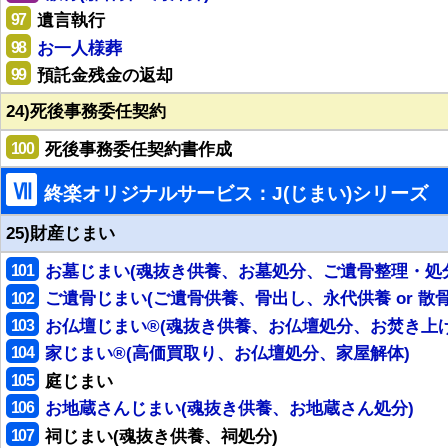
97
遺言執行
98
お一人様葬
99
預託金残金の返却
24)死後事務委任契約
100
死後事務委任契約書作成
Ⅶ
終楽オリジナルサービス：J(じまい)シリーズ
25)財産じまい
101
お墓じまい(魂抜き供養、お墓処分、ご遺骨整理・処
102
ご遺骨じまい(ご遺骨供養、骨出し、永代供養 or 散骨
103
お仏壇じまい®(魂抜き供養、お仏壇処分、お焚き上げ
104
家じまい®(高価買取り、お仏壇処分、家屋解体)
105
庭じまい
106
お地蔵さんじまい(魂抜き供養、お地蔵さん処分)
107
祠じまい(魂抜き供養、祠処分)