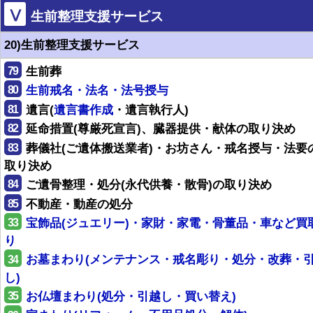
Ⅴ
生前整理支援サービス
20)生前整理支援サービス
79
生前葬
80
生前戒名・法名・法号授与
81
遺言(
遺言書作成
・遺言執行人)
82
延命措置(尊厳死宣言)、臓器提供・献体の取り決め
83
葬儀社(ご遺体搬送業者)・お坊さん・戒名授与・法要
取り決め
84
ご遺骨整理・処分(永代供養・散骨)の取り決め
85
不動産・動産の処分
33
宝飾品(ジュエリー)・家財・家電・骨董品・車など買
り
34
お墓まわり(メンテナンス・戒名彫り・処分・改葬・
し)
35
お仏壇まわり(処分・引越し・買い替え)