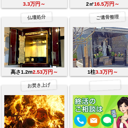
3.3万円～
2㎡
16.5万円～
ご遺骨整理
仏壇処分
高さ1.2m
2.53万円～
1柱
3.3万円～
お焚き上げ