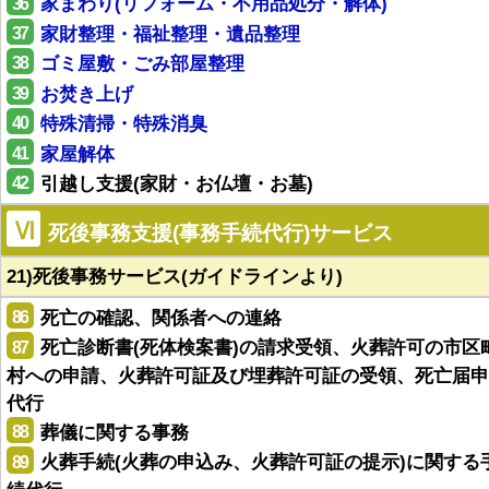
36
家まわり(リフォーム・不用品処分・解体)
37
家財整理・福祉整理・遺品整理
38
ゴミ屋敷・ごみ部屋整理
39
お焚き上げ
40
特殊清掃・特殊消臭
41
家屋解体
42
引越し支援(家財・お仏壇・お墓)
Ⅵ
死後事務支援(事務手続代行)サービス
21)死後事務サービス(ガイドラインより)
86
死亡の確認、関係者への連絡
87
死亡診断書(死体検案書)の請求受領、火葬許可の市区
村への申請、火葬許可証及び埋葬許可証の受領、死亡届申
代行
88
葬儀に関する事務
89
火葬手続(火葬の申込み、火葬許可証の提示)に関する