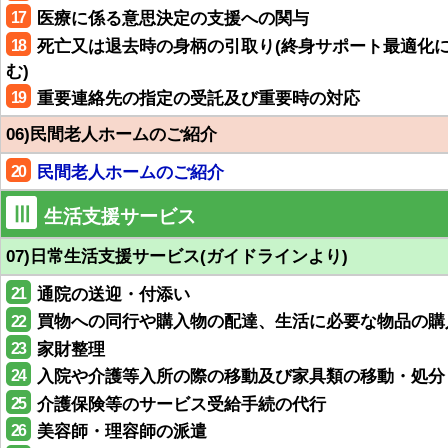
17
医療に係る意思決定の支援への関与
18
死亡又は退去時の身柄の引取り(終身サポート最適化
む)
19
重要連絡先の指定の受託及び重要時の対応
06)民間老人ホームのご紹介
20
民間老人ホームのご紹介
Ⅲ
生活支援サービス
07)日常生活支援サービス(ガイドラインより)
21
通院の送迎・付添い
22
買物への同行や購入物の配達、生活に必要な物品の購
23
家財整理
24
入院や介護等入所の際の移動及び家具類の移動・処分
25
介護保険等のサービス受給手続の代行
26
美容師・理容師の派遣