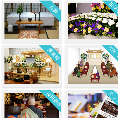
生花
直葬
片鉢
家族葬
ネッ
後日葬®