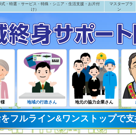
葬式・特選・サービス・特殊・シニア・生活支援・お片付
マスタープラ
け）
ン
者様
地域の行政さん
地元の協力企業さん
活をフルライン&ワンストップで支