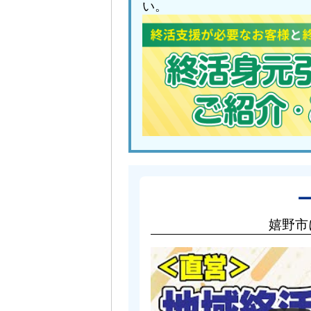
い。
嬉野市