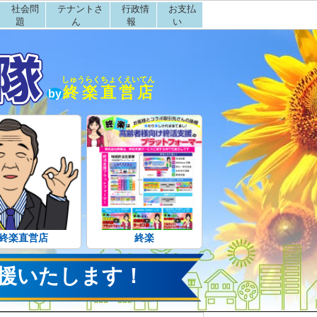
社会問
テナントさ
行政情
お支払
題
ん
報
い
しゅうらくちょくえいてん
終楽直営店
by
終楽直営店
終楽
援いたします！