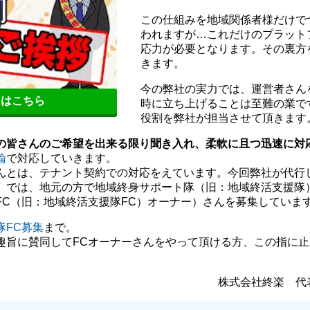
この仕組みを地域関係者様だけで
われますが…これだけのプラット
応力が必要となります。その裏方
きます。
今の弊社の実力では、運営者さん
シはこちら
時に立ち上げることは至難の業で
役割を弊社が担当させて頂きます
の皆さんのご希望を出来る限り聞き入れ、柔軟に且つ迅速に対
論
で対応していきます。
んとは、テナント契約での対応をえています。今回弊社が代行
）では、地元の方で地域終身サポート隊（旧：地域終活支援隊
FC（旧：地域終活支援隊FC）オーナー）さんを募集していま
隊FC募集
まで。
趣旨に賛同してFCオーナーさんをやって頂ける方、この指に
。
株式会社終楽 代