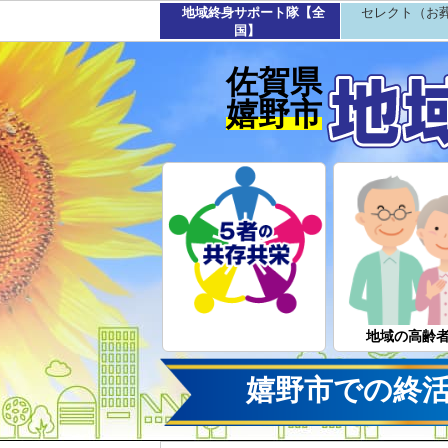
地域終身サポート隊【全
セレクト（お
国】
佐賀県
嬉野市
地域の高齢
嬉野市での終