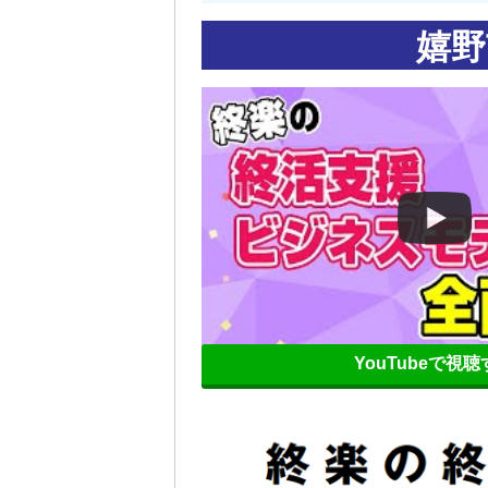
嬉野
YouTubeで視