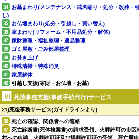
34
お墓まわり(メンテナンス・戒名彫り・処分・改葬・
し)
35
お仏壇まわり(処分・引越し・買い替え)
36
家まわり(リフォーム・不用品処分・解体)
37
家財整理・福祉整理・遺品整理
38
ゴミ屋敷・ごみ部屋整理
39
お焚き上げ
40
特殊清掃・特殊消臭
41
家屋解体
42
引越し支援(家財・お仏壇・お墓)
Ⅵ
死後事務支援(事務手続代行)サービス
21)死後事務サービス(ガイドラインより)
86
死亡の確認、関係者への連絡
87
死亡診断書(死体検案書)の請求受領、火葬許可の市区
村への申請、火葬許可証及び埋葬許可証の受領、死亡届申