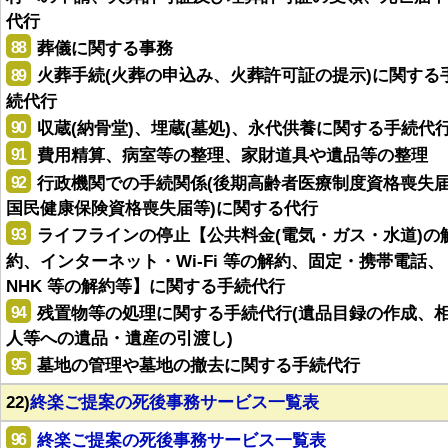
代行
88
葬儀に関する事務
89
火葬手続(火葬の申込み、火葬許可証の提示)に関する
続代行
90
収蔵(納骨堂)、埋蔵(墓処)、永代供養に関する手続代
91
費用精算、病室等の整理、家財道具や遺品等の整理
92
行政機関での手続関係(後期高齢者医療制度資格喪失
国民健康保険資格喪失届等)に関する代行
93
ライフラインの停止【公共料金(電気・ガス・水道)の
約、インターネット・Wi-Fi 等の解約、固定・携帯電話、
NHK 等の解約等】に関する手続代行
94
残置物等の処理に関する手続代行(遺品目録の作成、
人等への遺品・遺産の引渡し)
95
墓地の管理や墓地の撤去に関する手続代行
22)
終楽ご提案の死後事務サービス一覧表
96
終楽ご提案の死後事務サービス一覧表