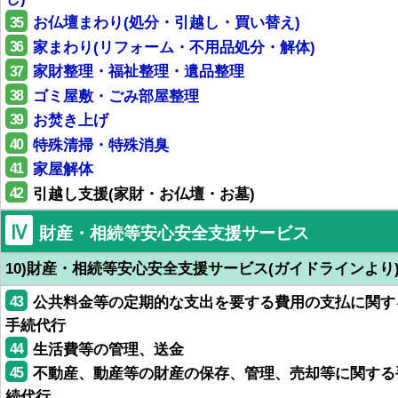
35
お仏壇まわり(処分・引越し・買い替え)
36
家まわり(リフォーム・不用品処分・解体)
37
家財整理・福祉整理・遺品整理
38
ゴミ屋敷・ごみ部屋整理
39
お焚き上げ
40
特殊清掃・特殊消臭
41
家屋解体
42
引越し支援(家財・お仏壇・お墓)
Ⅳ
財産・相続等安心安全支援サービス
10)財産・相続等安心安全支援サービス(ガイドラインより
43
公共料金等の定期的な支出を要する費用の支払に関す
手続代行
44
生活費等の管理、送金
45
不動産、動産等の財産の保存、管理、売却等に関する
続代行