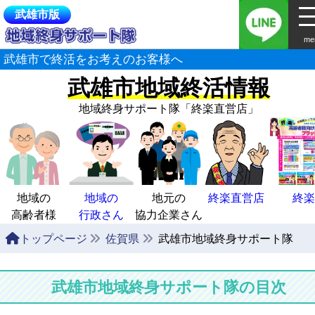
武雄市版
me
武雄市で終活をお考えのお客様へ
武雄市地域終活情報
地域終身サポート隊
「終楽直営店」
地域の
地域の
地元の
終楽直営店
終楽
高齢者様
行政さん
協力企業さん
トップページ
佐賀県
武雄市地域終身サポート隊
武雄市地域終身サポート隊の目次