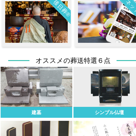
ネッ
後日葬®
オススメの葬送特選６点
建墓
シンプル仏壇