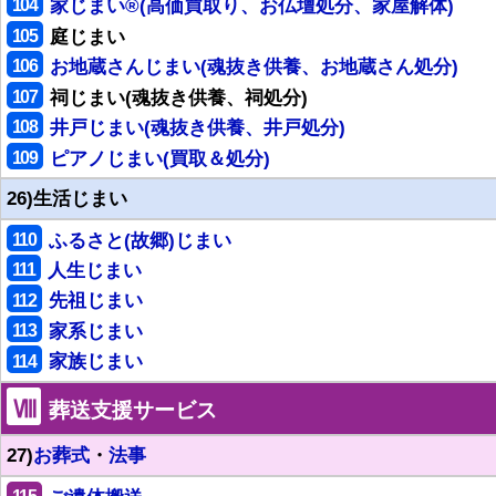
104
家じまい®(高価買取り、お仏壇処分、家屋解体)
105
庭じまい
106
お地蔵さんじまい(魂抜き供養、お地蔵さん処分)
107
祠じまい(魂抜き供養、祠処分)
108
井戸じまい(魂抜き供養、井戸処分)
109
ピアノじまい(買取＆処分)
26)生活じまい
110
ふるさと(故郷)じまい
111
人生じまい
112
先祖じまい
113
家系じまい
114
家族じまい
Ⅷ
葬送支援サービス
27)
お葬式
・
法事