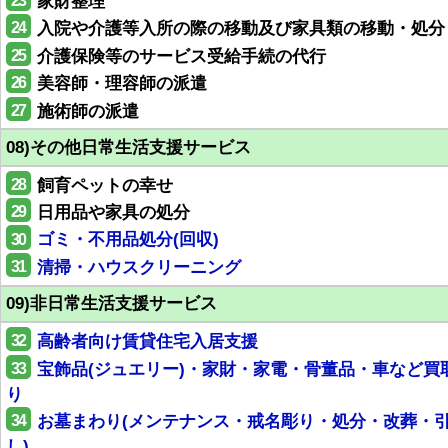
23
家財整理
24
入院や介護等入所の際の移動及び家具類の移動・処分
25
介護保険等のサービス受給手続の代行
26
美容師・理容師の派遣
27
施術師の派遣
08)その他日常生活支援サービス
28
飼育ペットの幸せ
29
日用品や家具の処分
30
ゴミ・不用品処分(回収)
31
清掃・ハウスクリーニング
09)非日常生活支援サービス
32
高齢者向け賃貸住宅入居支援
33
宝飾品(ジュエリー)・家財・家電・骨董品・車など買
り
34
お墓まわり(メンテナンス・戒名彫り・処分・改葬・
し)