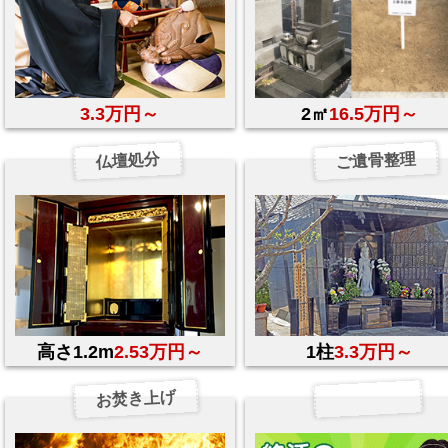
3.3万円～
2㎡
16.5万円～
ご遺骨整理
仏壇処分
高さ1.2m
2.53万円～
1柱
3.3万円～
お焚き上げ