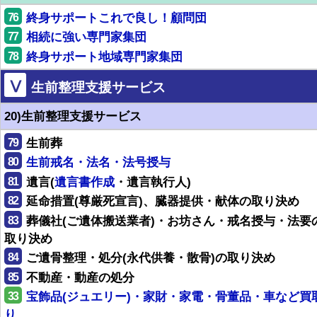
76
終身サポートこれで良し！顧問団
77
相続に強い専門家集団
78
終身サポート地域専門家集団
Ⅴ
生前整理支援サービス
20)生前整理支援サービス
79
生前葬
80
生前戒名・法名・法号授与
81
遺言(
遺言書作成
・遺言執行人)
82
延命措置(尊厳死宣言)、臓器提供・献体の取り決め
83
葬儀社(ご遺体搬送業者)・お坊さん・戒名授与・法要
取り決め
84
ご遺骨整理・処分(永代供養・散骨)の取り決め
85
不動産・動産の処分
33
宝飾品(ジュエリー)・家財・家電・骨董品・車など買
り