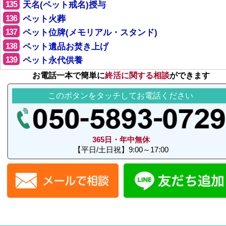
135
天名(ペット戒名)授与
136
ペット火葬
137
ペット位牌(メモリアル・スタンド)
138
ペット遺品お焚き上げ
139
ペット永代供養
お電話一本で簡単に
終活に関する相談
ができます
このボタンをタッチしてお電話ください
365日・年中無休
【平日/土日祝】9:00～17:00