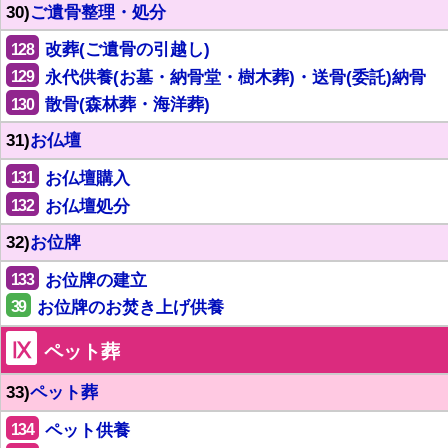
30)
ご遺骨整理・処分
128
改葬(ご遺骨の引越し)
129
永代供養(お墓・納骨堂・樹木葬)・送骨(委託)納骨
130
散骨(森林葬・海洋葬)
31)
お仏壇
131
お仏壇購入
132
お仏壇処分
32)
お位牌
133
お位牌の建立
39
お位牌のお焚き上げ供養
Ⅸ
ペット葬
33)
ペット葬
134
ペット供養