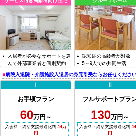
サービス付き高齢者向け住宅
グループホーム
入居者が必要なサポートを選
認知症の高齢者が対象
んで外部事業者と個別契約
5～9人での共同生活
病院入退院・介護施設入退居の身元引受ならお任せくださ
Ⅰ
Ⅱ
お手頃プラン
フルサポートプラ
60
130
万円～
万円～
入会料・終活支援最適化料:
44万
入会料・終活支援最適化料:
4
円
円