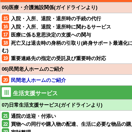
05)医療・介護施設関係(ガイドラインより)
15
入院・入所、退院・退所時の手続の代行
16
入院・入所、退院・退所時に関わるサービス
17
医療に係る意思決定の支援への関与
18
死亡又は退去時の身柄の引取り(終身サポート最適化
む)
19
重要連絡先の指定の受託及び重要時の対応
06)民間老人ホームのご紹介
20
民間老人ホームのご紹介
Ⅲ
生活支援サービス
07)日常生活支援サービス(ガイドラインより)
21
通院の送迎・付添い
22
買物への同行や購入物の配達、生活に必要な物品の購