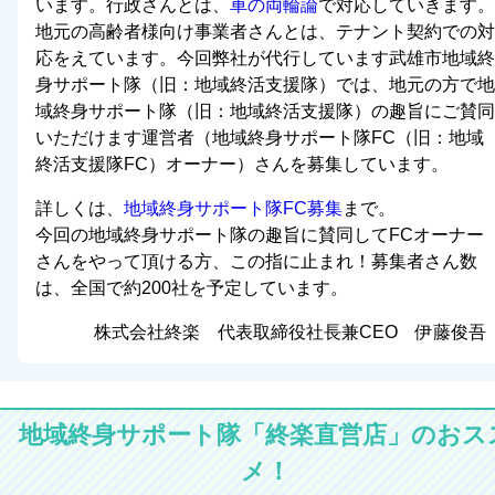
います。行政さんとは、
車の両輪論
で対応していきます。
地元の高齢者様向け事業者さんとは、テナント契約での対
応をえています。今回弊社が代行しています武雄市地域終
身サポート隊（旧：地域終活支援隊）では、地元の方で地
域終身サポート隊（旧：地域終活支援隊）の趣旨にご賛同
いただけます運営者（地域終身サポート隊FC（旧：地域
終活支援隊FC）オーナー）さんを募集しています。
詳しくは、
地域終身サポート隊FC募集
まで。
今回の地域終身サポート隊の趣旨に賛同してFCオーナー
さんをやって頂ける方、この指に止まれ！募集者さん数
は、全国で約200社を予定しています。
株式会社終楽 代表取締役社長兼CEO 伊藤俊吾
地域終身サポート隊「終楽直営店」のおス
メ！