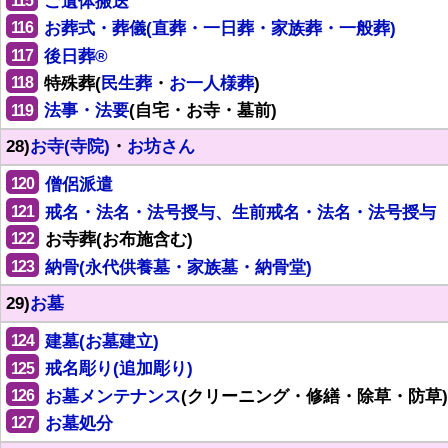
115
ご遺体搬送
116
お葬式・葬儀(直葬・一日葬・家族葬・一般葬)
117
後日葬®
118
特殊葬(
民生葬
・
お一人様葬
)
119
法事・法要
(自宅・お寺・墓前)
28)
お寺(寺院)
・
お坊さん
120
僧侶派遣
121
戒名・法名・法号授与、生前戒名・法名・法号授与
122
お寺葬(お布施含む)
123
納骨(永代供養墓・家族墓・納骨堂)
29)
お墓
124
建墓(お墓建立)
125
戒名彫り(追加彫り)
126
お墓メンテナンス
(クリーニング・修繕・除草・防草)
127
お墓処分