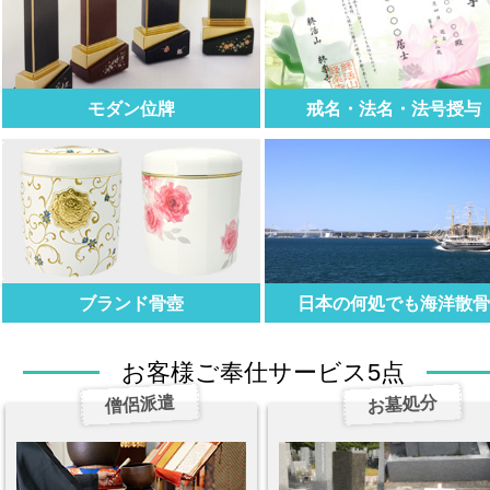
モダン位牌
戒名・法名・法号授与
ブランド骨壺
日本の何処でも海洋散
お客様ご奉仕サービス5点
僧侶派遣
お墓処分