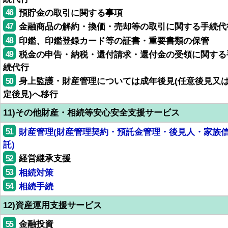
46
預貯金の取引に関する事項
47
金融商品の解約・換価・売却等の取引に関する手続代
48
印鑑、印鑑登録カード等の証書・重要書類の保管
49
税金の申告・納税・還付請求・還付金の受領に関する
続代行
50
身上監護・財産管理については成年後見(任意後見又
定後見)へ移行
11)その他財産・相続等安心安全支援サービス
51
財産管理(財産管理契約・預託金管理・後見人・家族
託)
52
経営継承支援
53
相続対策
54
相続手続
12)資産運用支援サービス
55
金融投資