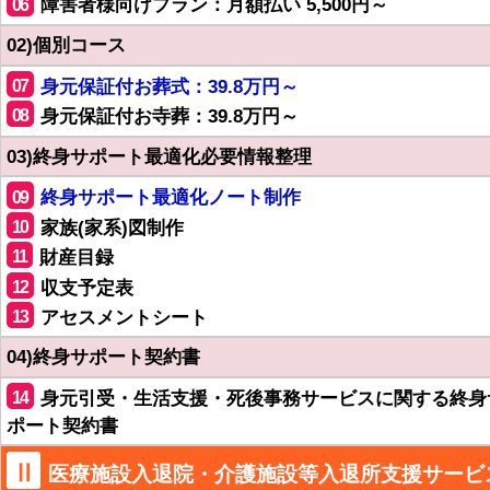
06
障害者様向けプラン：月額払い 5,500円～
02)個別コース
07
身元保証付お葬式：39.8万円～
08
身元保証付お寺葬：39.8万円～
03)終身サポート最適化必要情報整理
09
終身サポート最適化ノート制作
10
家族(家系)図制作
11
財産目録
12
収支予定表
13
アセスメントシート
04)終身サポート契約書
14
身元引受・生活支援・死後事務サービスに関する終身
ポート契約書
Ⅱ
医療施設入退院・介護施設等入退所支援サービ