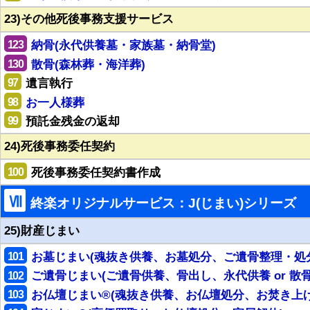
23)その他死後事務支援サービス
123
納骨(永代供養墓・家族墓・納骨堂)
130
散骨(森林葬・海洋葬)
97
遺言執行
98
お一人様葬
99
預託金残金の返却
24)死後事務委任契約
100
死後事務委任契約書作成
Ⅶ
終楽オリジナルサービス：J(じまい)シリーズ
25)財産じまい
101
お墓じまい(魂抜き供養、お墓処分、ご遺骨整理・処
102
ご遺骨じまい(ご遺骨供養、骨出し、永代供養 or 散骨
103
お仏壇じまい®(魂抜き供養、お仏壇処分、お焚き上げ