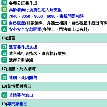
67
各種公証書作成
32
高齢者向け賃貸住宅入居支援
68
7040・8050・9060・6090・毒親問題相談
69
自己破産
(相談無料、弁護士相談・自己破産手続は有料
70
安心安全な顧問団
(弁護士・司法書士は有料)
16)遺言
71
遺言書作成支援
72
遺言執行者指名・遺言執行業務
73
遺産分割協議
17)遺贈・死因贈与
74
遺贈・死因贈与
18)苦情受付窓口
75
苦情受付窓口
19)
専門家集団