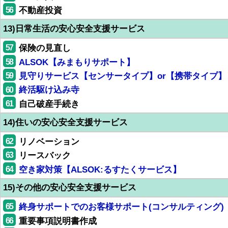
56
不動産投資
13)日常生活の安心安全支援サービス
57
保険の見直し
58
ALSOK【みまもりサポート】
59
見守りサービス【センサータイプ】or【携帯タイプ】
60
終活駆け込み寺
61
自己破産手続き
14)住いの安心安全支援サービス
62
リノベーション
63
リースバック
64
空き家対策【ALSOK:るすたくサービス】
15)その他の安心安全支援サービス
65
終身サポートでのお客様サポート(コンサルティング)
66
重要事項説明書作成