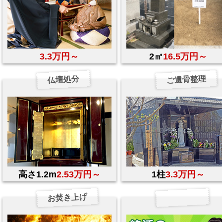
3.3万円～
2㎡
16.5万円～
ご遺骨整理
仏壇処分
高さ1.2m
2.53万円～
1柱
3.3万円～
お焚き上げ