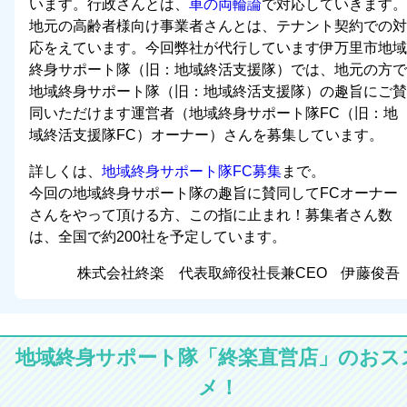
います。行政さんとは、
車の両輪論
で対応していきます。
地元の高齢者様向け事業者さんとは、テナント契約での対
応をえています。今回弊社が代行しています伊万里市地域
終身サポート隊（旧：地域終活支援隊）では、地元の方で
地域終身サポート隊（旧：地域終活支援隊）の趣旨にご賛
同いただけます運営者（地域終身サポート隊FC（旧：地
域終活支援隊FC）オーナー）さんを募集しています。
詳しくは、
地域終身サポート隊FC募集
まで。
今回の地域終身サポート隊の趣旨に賛同してFCオーナー
さんをやって頂ける方、この指に止まれ！募集者さん数
は、全国で約200社を予定しています。
株式会社終楽 代表取締役社長兼CEO 伊藤俊吾
地域終身サポート隊「終楽直営店」のおス
メ！