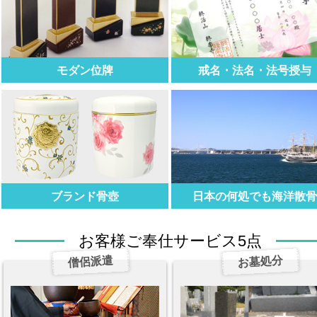
モダン位牌
戒名・法名・法号授与
ブランド骨壺
日本の何処でも海洋散
お客様ご奉仕サービス5点
僧侶派遣
お墓処分