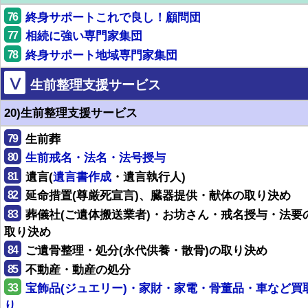
76
終身サポートこれで良し！顧問団
77
相続に強い専門家集団
78
終身サポート地域専門家集団
Ⅴ
生前整理支援サービス
20)生前整理支援サービス
79
生前葬
80
生前戒名・法名・法号授与
81
遺言(
遺言書作成
・遺言執行人)
82
延命措置(尊厳死宣言)、臓器提供・献体の取り決め
83
葬儀社(ご遺体搬送業者)・お坊さん・戒名授与・法要
取り決め
84
ご遺骨整理・処分(永代供養・散骨)の取り決め
85
不動産・動産の処分
33
宝飾品(ジュエリー)・家財・家電・骨董品・車など買
り