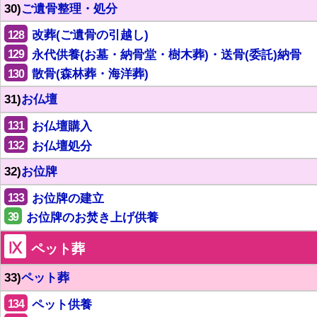
30)
ご遺骨整理・処分
128
改葬(ご遺骨の引越し)
129
永代供養(お墓・納骨堂・樹木葬)・送骨(委託)納骨
130
散骨(森林葬・海洋葬)
31)
お仏壇
131
お仏壇購入
132
お仏壇処分
32)
お位牌
133
お位牌の建立
39
お位牌のお焚き上げ供養
Ⅸ
ペット葬
33)
ペット葬
134
ペット供養