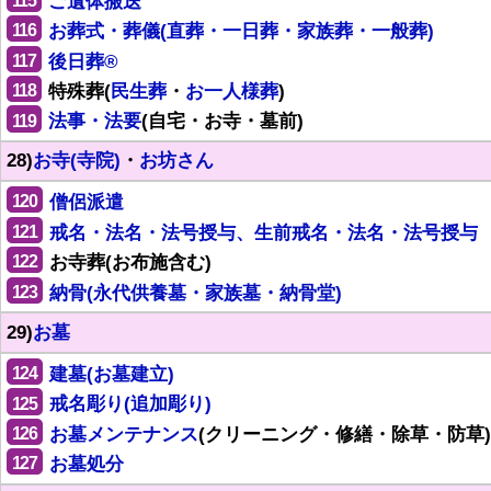
115
ご遺体搬送
116
お葬式・葬儀(直葬・一日葬・家族葬・一般葬)
117
後日葬®
118
特殊葬(
民生葬
・
お一人様葬
)
119
法事・法要
(自宅・お寺・墓前)
28)
お寺(寺院)
・
お坊さん
120
僧侶派遣
121
戒名・法名・法号授与、生前戒名・法名・法号授与
122
お寺葬(お布施含む)
123
納骨(永代供養墓・家族墓・納骨堂)
29)
お墓
124
建墓(お墓建立)
125
戒名彫り(追加彫り)
126
お墓メンテナンス
(クリーニング・修繕・除草・防草)
127
お墓処分