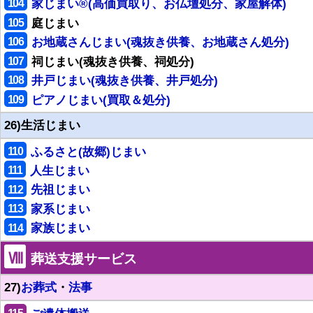
104
家じまい®(高価買取り、お仏壇処分、家屋解体)
105
庭じまい
106
お地蔵さんじまい(魂抜き供養、お地蔵さん処分)
107
祠じまい(魂抜き供養、祠処分)
108
井戸じまい(魂抜き供養、井戸処分)
109
ピアノじまい(買取＆処分)
26)生活じまい
110
ふるさと(故郷)じまい
111
人生じまい
112
先祖じまい
113
家系じまい
114
家族じまい
Ⅷ
葬送支援サービス
27)
お葬式
・
法事