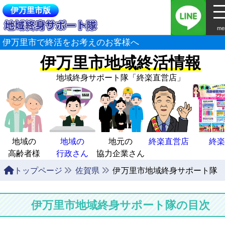
伊万里市版
me
伊万里市で終活をお考えのお客様へ
伊万里市地域終活情報
地域終身サポート隊
「終楽直営店」
地域の
地域の
地元の
終楽直営店
終楽
高齢者様
行政さん
協力企業さん
トップページ
佐賀県
伊万里市地域終身サポート隊
伊万里市地域終身サポート隊の目次