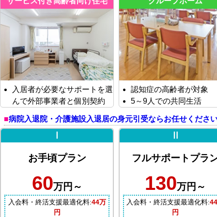
サービス付き高齢者向け住宅
グループホーム
入居者が必要なサポートを選
認知症の高齢者が対象
んで外部事業者と個別契約
5～9人での共同生活
病院入退院・介護施設入退居の身元引受ならお任せくださ
Ⅰ
Ⅱ
お手頃プラン
フルサポートプラ
60
130
万円～
万円～
入会料・終活支援最適化料:
44万
入会料・終活支援最適化料:
4
円
円