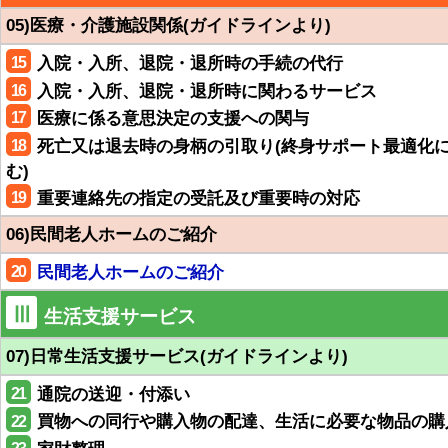
05)医療・介護施設関係(ガイドラインより)
15
入院・入所、退院・退所時の手続の代行
16
入院・入所、退院・退所時に関わるサービス
17
医療に係る意思決定の支援への関与
18
死亡又は退去時の身柄の引取り(終身サポート最適化
む)
19
重要連絡先の指定の受託及び重要時の対応
06)民間老人ホームのご紹介
20
民間老人ホームのご紹介
Ⅲ
生活支援サービス
07)日常生活支援サービス(ガイドラインより)
21
通院の送迎・付添い
22
買物への同行や購入物の配達、生活に必要な物品の購