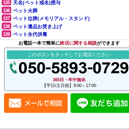
135
天名(ペット戒名)授与
136
ペット火葬
137
ペット位牌(メモリアル・スタンド)
138
ペット遺品お焚き上げ
139
ペット永代供養
お電話一本で簡単に
終活に関する相談
ができます
このボタンをタッチしてお電話ください
365日・年中無休
【平日/土日祝】9:00～17:00