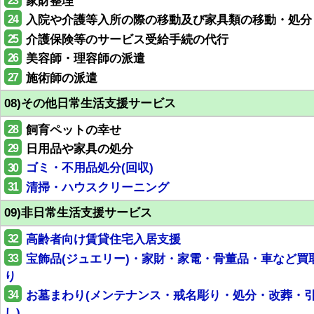
23
家財整理
24
入院や介護等入所の際の移動及び家具類の移動・処分
25
介護保険等のサービス受給手続の代行
26
美容師・理容師の派遣
27
施術師の派遣
08)その他日常生活支援サービス
28
飼育ペットの幸せ
29
日用品や家具の処分
30
ゴミ・不用品処分(回収)
31
清掃・ハウスクリーニング
09)非日常生活支援サービス
32
高齢者向け賃貸住宅入居支援
33
宝飾品(ジュエリー)・家財・家電・骨董品・車など買
り
34
お墓まわり(メンテナンス・戒名彫り・処分・改葬・
し)