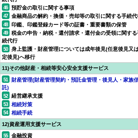
46
預貯金の取引に関する事項
47
金融商品の解約・換価・売却等の取引に関する手続代
48
印鑑、印鑑登録カード等の証書・重要書類の保管
49
税金の申告・納税・還付請求・還付金の受領に関する
続代行
50
身上監護・財産管理については成年後見(任意後見又
定後見)へ移行
11)その他財産・相続等安心安全支援サービス
51
財産管理(財産管理契約・預託金管理・後見人・家族
託)
52
経営継承支援
53
相続対策
54
相続手続
12)資産運用支援サービス
55
金融投資