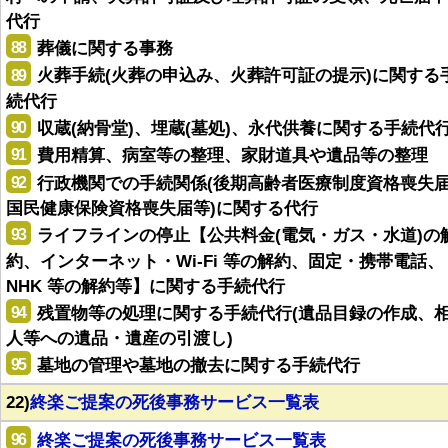
代行
88
葬儀に関する事務
89
火葬手続(火葬の申込み、火葬許可証の提示)に関する
続代行
90
収蔵(納骨堂)、埋蔵(墓処)、永代供養に関する手続代
91
費用精算、病室等の整理、家財道具や遺品等の整理
92
行政機関での手続関係(後期高齢者医療制度資格喪失
国民健康保険資格喪失届等)に関する代行
93
ライフラインの停止【公共料金(電気・ガス・水道)の
約、インターネット・Wi-Fi 等の解約、固定・携帯電話、
NHK 等の解約等】に関する手続代行
94
残置物等の処理に関する手続代行(遺品目録の作成、
人等への遺品・遺産の引渡し)
95
墓地の管理や墓地の撤去に関する手続代行
22)
終楽ご提案の死後事務サービス一覧表
96
終楽ご提案の死後事務サービス一覧表