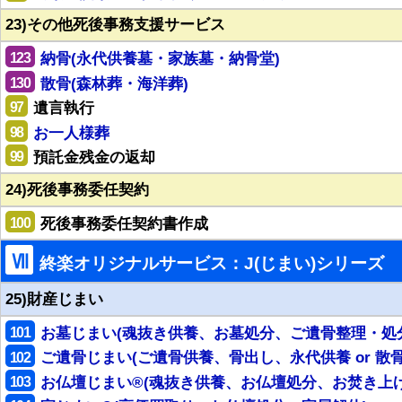
23)その他死後事務支援サービス
123
納骨(永代供養墓・家族墓・納骨堂)
130
散骨(森林葬・海洋葬)
97
遺言執行
98
お一人様葬
99
預託金残金の返却
24)死後事務委任契約
100
死後事務委任契約書作成
Ⅶ
終楽オリジナルサービス：J(じまい)シリーズ
25)財産じまい
101
お墓じまい(魂抜き供養、お墓処分、ご遺骨整理・処
102
ご遺骨じまい(ご遺骨供養、骨出し、永代供養 or 散骨
103
お仏壇じまい®(魂抜き供養、お仏壇処分、お焚き上げ