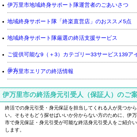
伊万里市地域終身サポート隊運営者のごあいさつ
地域終身サポート隊「終楽直営店」のおススメ5点
地域終身サポート隊厳選の終活支援サービス
ご提供可能な9（＋3）カテゴリー33サービス139ア
テム
伊万里市エリアの終活情報
伊万里市の終活身元引受人（保証人）のご
終活での身元引受・身元保証を担当してくれる人が見つから
い。そもそもどう探せばいいか分からない方のために、伊万
市で身元保証・身元引受が可能な終活身元引受人をご紹介い
します。