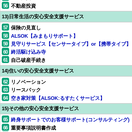
56
不動産投資
13)日常生活の安心安全支援サービス
57
保険の見直し
58
ALSOK【みまもりサポート】
59
見守りサービス【センサータイプ】or【携帯タイプ】
60
終活駆け込み寺
61
自己破産手続き
14)住いの安心安全支援サービス
62
リノベーション
63
リースバック
64
空き家対策【ALSOK:るすたくサービス】
15)その他の安心安全支援サービス
65
終身サポートでのお客様サポート(コンサルティング)
66
重要事項説明書作成