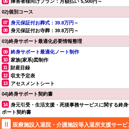
06
障害者様向けプラン：月額払い 5,500円～
02)個別コース
07
身元保証付お葬式：39.8万円～
08
身元保証付お寺葬：39.8万円～
03)終身サポート最適化必要情報整理
09
終身サポート最適化ノート制作
10
家族(家系)図制作
11
財産目録
12
収支予定表
13
アセスメントシート
04)終身サポート契約書
14
身元引受・生活支援・死後事務サービスに関する終身
ポート契約書
Ⅱ
医療施設入退院・介護施設等入退所支援サービ