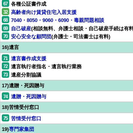
67
各種公証書作成
32
高齢者向け賃貸住宅入居支援
68
7040・8050・9060・6090・毒親問題相談
69
自己破産
(相談無料、弁護士相談・自己破産手続は有料
70
安心安全な顧問団
(弁護士・司法書士は有料)
16)遺言
71
遺言書作成支援
72
遺言執行者指名・遺言執行業務
73
遺産分割協議
17)遺贈・死因贈与
74
遺贈・死因贈与
18)苦情受付窓口
75
苦情受付窓口
19)
専門家集団