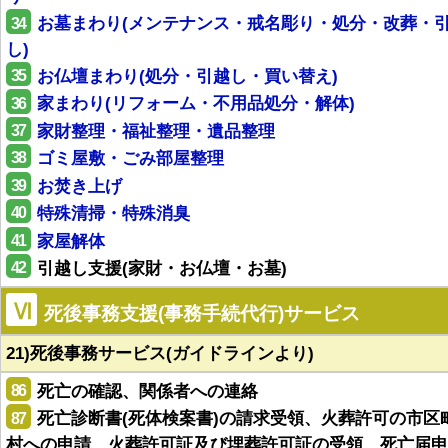
34
お墓まわり(メンテナンス・戒名彫り・処分・改葬・
し)
35
お仏壇まわり(処分・引越し・買い替え)
36
家まわり(リフォーム・不用品処分・解体)
37
家財整理・福祉整理・遺品整理
38
ゴミ屋敷・ごみ部屋整理
39
お焚き上げ
40
特殊清掃・特殊消臭
41
家屋解体
42
引越し支援(家財・お仏壇・お墓)
Ⅵ
死後事務支援(事務手続代行)サービス
21)死後事務サービス(ガイドラインより)
86
死亡の確認、関係者への連絡
87
死亡診断書(死体検案書)の請求受領、火葬許可の市区
村への申請、火葬許可証及び埋葬許可証の受領、死亡届申