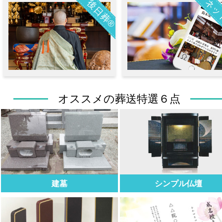
ネッ
後日葬®
オススメの葬送特選６点
建墓
シンプル仏壇