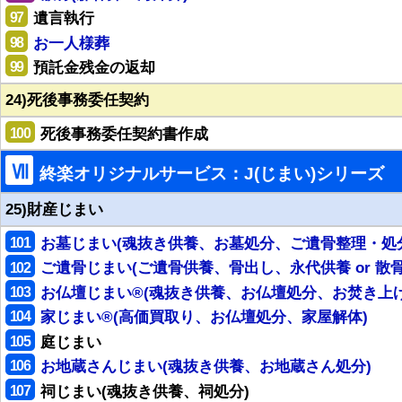
97
遺言執行
98
お一人様葬
99
預託金残金の返却
24)死後事務委任契約
100
死後事務委任契約書作成
Ⅶ
終楽オリジナルサービス：J(じまい)シリーズ
25)財産じまい
101
お墓じまい(魂抜き供養、お墓処分、ご遺骨整理・処
102
ご遺骨じまい(ご遺骨供養、骨出し、永代供養 or 散骨
103
お仏壇じまい®(魂抜き供養、お仏壇処分、お焚き上げ
104
家じまい®(高価買取り、お仏壇処分、家屋解体)
105
庭じまい
106
お地蔵さんじまい(魂抜き供養、お地蔵さん処分)
107
祠じまい(魂抜き供養、祠処分)