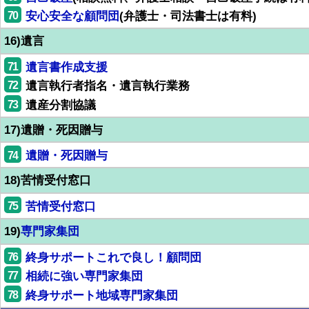
70
安心安全な顧問団
(弁護士・司法書士は有料)
16)遺言
71
遺言書作成支援
72
遺言執行者指名・遺言執行業務
73
遺産分割協議
17)遺贈・死因贈与
74
遺贈・死因贈与
18)苦情受付窓口
75
苦情受付窓口
19)
専門家集団
76
終身サポートこれで良し！顧問団
77
相続に強い専門家集団
78
終身サポート地域専門家集団