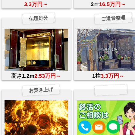
3.3万円～
2㎡
16.5万円～
ご遺骨整理
仏壇処分
高さ1.2m
2.53万円～
1柱
3.3万円～
お焚き上げ