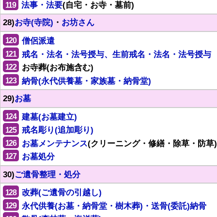
119
法事・法要
(自宅・お寺・墓前)
28)
お寺(寺院)
・
お坊さん
120
僧侶派遣
121
戒名・法名・法号授与、生前戒名・法名・法号授与
122
お寺葬(お布施含む)
123
納骨(永代供養墓・家族墓・納骨堂)
29)
お墓
124
建墓(お墓建立)
125
戒名彫り(追加彫り)
126
お墓メンテナンス
(クリーニング・修繕・除草・防草)
127
お墓処分
30)
ご遺骨整理・処分
128
改葬(ご遺骨の引越し)
129
永代供養(お墓・納骨堂・樹木葬)・送骨(委託)納骨