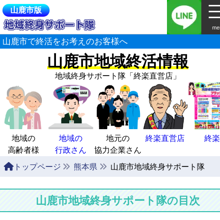
山鹿市版
me
山鹿市で終活をお考えのお客様へ
山鹿市地域終活情報
地域終身サポート隊
「終楽直営店」
地域の
地域の
地元の
終楽直営店
終楽
高齢者様
行政さん
協力企業さん
トップページ
熊本県
山鹿市地域終身サポート隊
山鹿市地域終身サポート隊の目次