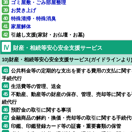
38
ゴミ屋敷・ごみ部屋整理
39
お焚き上げ
40
特殊清掃・特殊消臭
41
家屋解体
42
引越し支援(家財・お仏壇・お墓)
Ⅳ
財産・相続等安心安全支援サービス
10)財産・相続等安心安全支援サービス(ガイドラインより
43
公共料金等の定期的な支出を要する費用の支払に関す
手続代行
44
生活費等の管理、送金
45
不動産、動産等の財産の保存、管理、売却等に関する
続代行
46
預貯金の取引に関する事項
47
金融商品の解約・換価・売却等の取引に関する手続代
48
印鑑、印鑑登録カード等の証書・重要書類の保管