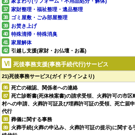
36
家まわり(リフォーム・不用品処分・解体)
37
家財整理・福祉整理・遺品整理
38
ゴミ屋敷・ごみ部屋整理
39
お焚き上げ
40
特殊清掃・特殊消臭
41
家屋解体
42
引越し支援(家財・お仏壇・お墓)
Ⅵ
死後事務支援(事務手続代行)サービス
21)死後事務サービス(ガイドラインより)
86
死亡の確認、関係者への連絡
87
死亡診断書(死体検案書)の請求受領、火葬許可の市区
村への申請、火葬許可証及び埋葬許可証の受領、死亡届申
代行
88
葬儀に関する事務
89
火葬手続(火葬の申込み、火葬許可証の提示)に関する