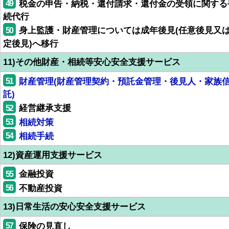
49
税金の申告・納税・還付請求・還付金の受領に関する
続代行
50
身上監護・財産管理については成年後見(任意後見又
定後見)へ移行
11)その他財産・相続等安心安全支援サービス
51
財産管理(財産管理契約・預託金管理・後見人・家族
託)
52
経営継承支援
53
相続対策
54
相続手続
12)資産運用支援サービス
55
金融投資
56
不動産投資
13)日常生活の安心安全支援サービス
57
保険の見直し