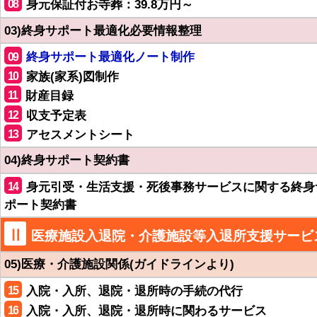
08
身元保証付お寺葬：39.8万円～
03)終身サポート最適化必要情報整理
09
終身サポート最適化ノート制作
10
家族(家系)図制作
11
財産目録
12
収支予定表
13
アセスメントシート
04)終身サポート契約書
14
身元引受・生活支援・死後事務サービスに関する終身
ポート契約書
Ⅱ
医療施設入退院・介護施設等入退所支援サービ
05)医療・介護施設関係(ガイドラインより)
15
入院・入所、退院・退所時の手続の代行
16
入院・入所、退院・退所時に関わるサービス