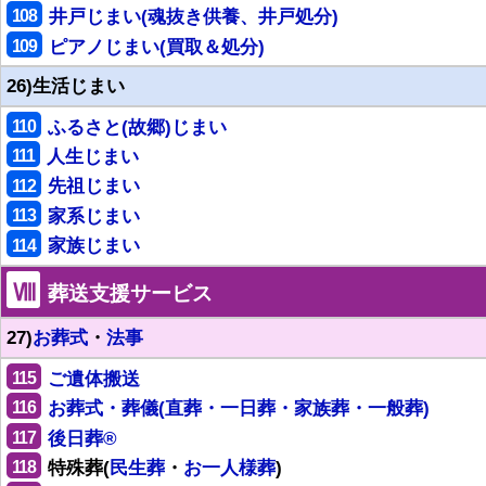
108
井戸じまい(魂抜き供養、井戸処分)
109
ピアノじまい(買取＆処分)
26)生活じまい
110
ふるさと(故郷)じまい
111
人生じまい
112
先祖じまい
113
家系じまい
114
家族じまい
Ⅷ
葬送支援サービス
27)
お葬式
・
法事
115
ご遺体搬送
116
お葬式・葬儀(直葬・一日葬・家族葬・一般葬)
117
後日葬®
118
特殊葬(
民生葬
・
お一人様葬
)