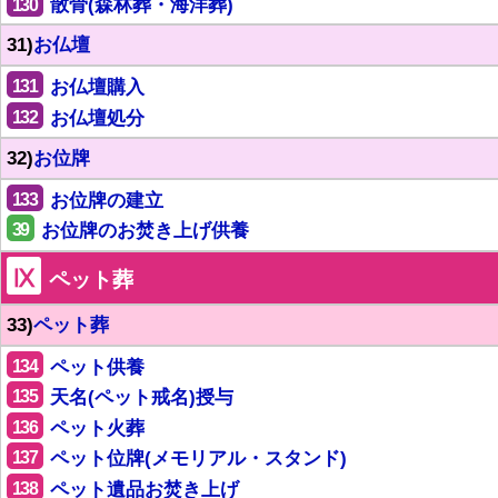
130
散骨(森林葬・海洋葬)
31)
お仏壇
131
お仏壇購入
132
お仏壇処分
32)
お位牌
133
お位牌の建立
39
お位牌のお焚き上げ供養
Ⅸ
ペット葬
33)
ペット葬
134
ペット供養
135
天名(ペット戒名)授与
136
ペット火葬
137
ペット位牌(メモリアル・スタンド)
138
ペット遺品お焚き上げ