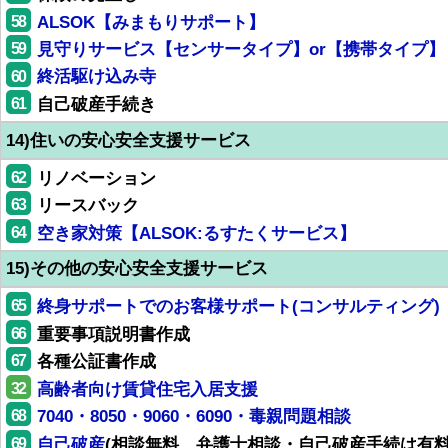
58
ALSOK【みまもりサポート】
59
見守りサービス【センサータイプ】or【携帯タイプ】
60
終活駆け込み寺
61
自己破産手続き
14)住いの安心安全支援サービス
62
リノベーション
63
リースバック
64
空き家対策【ALSOK:るすたくサービス】
15)その他の安心安全支援サービス
65
終身サポートでのお客様サポート(コンサルティング)
66
重要事項説明書作成
67
各種公証書作成
32
高齢者向け賃貸住宅入居支援
68
7040・8050・9060・6090・毒親問題相談
69
自己破産
(相談無料、弁護士相談・自己破産手続は有料