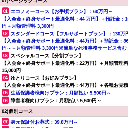
01)ベーシックコース
01
エコノミーコース【お手頃プラン】：60万円～
【入会金＋終身サポート最適化料：44 万円】＋預託金：1
円＋月額管理料 3,300円
02
スタンダードコース【フルサポートプラン】：130万
【入会金＋終身サポート最適化料：44万円】＋預託金：8
円～＋月額管理料 3,300円※簡単な死後事務サービス含む
03
スペシャルコース【分割プラン】
【入会金＋終身サポート最適化料：22万円】＋月額管理
15,000円
04
ゆとりコース【お好みプラン】
【入会金＋終身サポート最適化料：44万円】＋各種お見
05
生活保護者様向けプラン：月額払い 5,500円～
06
障害者様向けプラン：月額払い 5,500円～
02)個別コース
07
身元保証付お葬式：39.8万円～