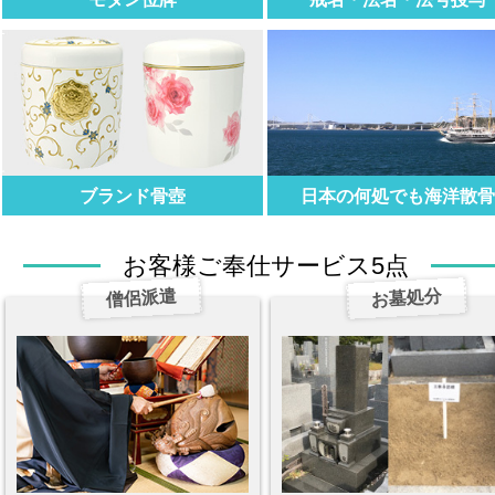
ブランド骨壺
日本の何処でも海洋散
お客様ご奉仕サービス5点
僧侶派遣
お墓処分