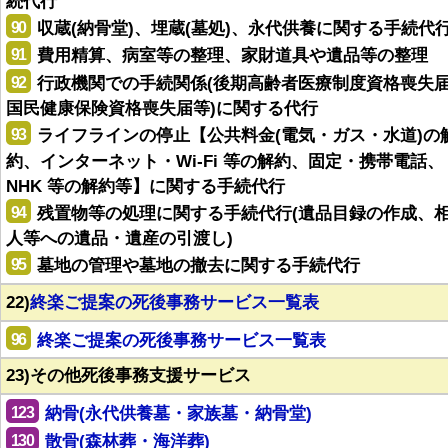
続代行
90
収蔵(納骨堂)、埋蔵(墓処)、永代供養に関する手続代
91
費用精算、病室等の整理、家財道具や遺品等の整理
92
行政機関での手続関係(後期高齢者医療制度資格喪失
国民健康保険資格喪失届等)に関する代行
93
ライフラインの停止【公共料金(電気・ガス・水道)の
約、インターネット・Wi-Fi 等の解約、固定・携帯電話、
NHK 等の解約等】に関する手続代行
94
残置物等の処理に関する手続代行(遺品目録の作成、
人等への遺品・遺産の引渡し)
95
墓地の管理や墓地の撤去に関する手続代行
22)
終楽ご提案の死後事務サービス一覧表
96
終楽ご提案の死後事務サービス一覧表
23)その他死後事務支援サービス
123
納骨(永代供養墓・家族墓・納骨堂)
130
散骨(森林葬・海洋葬)