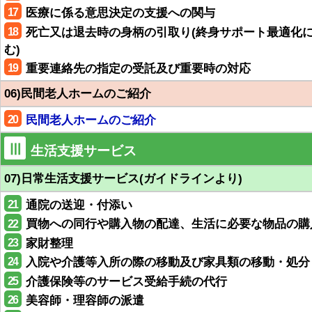
17
医療に係る意思決定の支援への関与
18
死亡又は退去時の身柄の引取り(終身サポート最適化
む)
19
重要連絡先の指定の受託及び重要時の対応
06)民間老人ホームのご紹介
20
民間老人ホームのご紹介
Ⅲ
生活支援サービス
07)日常生活支援サービス(ガイドラインより)
21
通院の送迎・付添い
22
買物への同行や購入物の配達、生活に必要な物品の購
23
家財整理
24
入院や介護等入所の際の移動及び家具類の移動・処分
25
介護保険等のサービス受給手続の代行
26
美容師・理容師の派遣