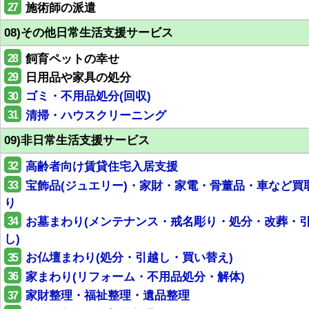
27
施術師の派遣
08)その他日常生活支援サービス
28
飼育ペットの幸せ
29
日用品や家具の処分
30
ゴミ・不用品処分(回収)
31
清掃・ハウスクリーニング
09)非日常生活支援サービス
32
高齢者向け賃貸住宅入居支援
33
宝飾品(ジュエリー)・家財・家電・骨董品・車など買
り
34
お墓まわり(メンテナンス・戒名彫り・処分・改葬・
し)
35
お仏壇まわり(処分・引越し・買い替え)
36
家まわり(リフォーム・不用品処分・解体)
37
家財整理・福祉整理・遺品整理