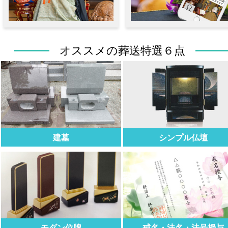
オススメの葬送特選６点
建墓
シンプル仏壇
モダン位牌
戒名・法名・法号授与