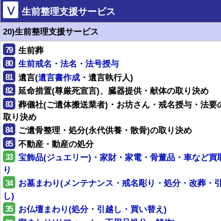
Ⅴ
生前整理支援サービス
20)生前整理支援サービス
79
生前葬
80
生前戒名・法名・法号授与
81
遺言(
遺言書作成
・遺言執行人)
82
延命措置(尊厳死宣言)、臓器提供・献体の取り決め
83
葬儀社(ご遺体搬送業者)・お坊さん・戒名授与・法要
取り決め
84
ご遺骨整理・処分(永代供養・散骨)の取り決め
85
不動産・動産の処分
33
宝飾品(ジュエリー)・家財・家電・骨董品・車など買
り
34
お墓まわり(メンテナンス・戒名彫り・処分・改葬・
し)
35
お仏壇まわり(処分・引越し・買い替え)