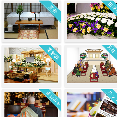
生花
直葬
片鉢
家族葬
ネッ
後日葬®