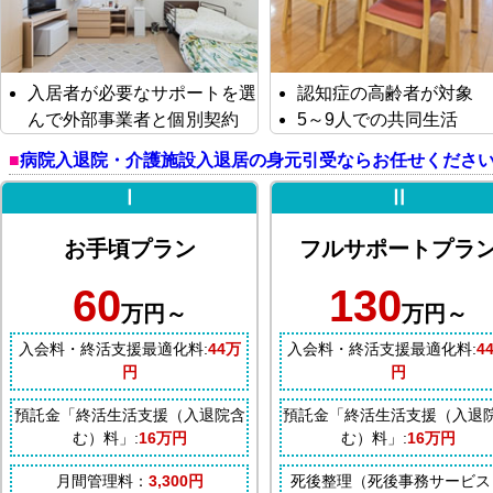
入居者が必要なサポートを選
認知症の高齢者が対象
んで外部事業者と個別契約
5～9人での共同生活
病院入退院・介護施設入退居の身元引受ならお任せくださ
Ⅰ
Ⅱ
お手頃プラン
フルサポートプラ
60
130
万円～
万円～
入会料・終活支援最適化料:
44万
入会料・終活支援最適化料:
4
円
円
預託金「終活生活支援（入退院含
預託金「終活生活支援（入退
む）料」:
16万円
む）料」:
16万円
月間管理料：
3,300円
死後整理（死後事務サービス