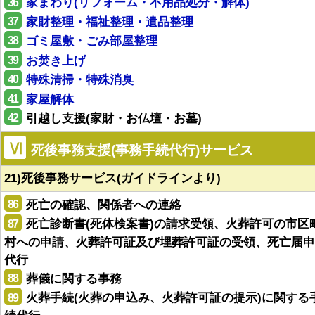
36
家まわり(リフォーム・不用品処分・解体)
37
家財整理・福祉整理・遺品整理
38
ゴミ屋敷・ごみ部屋整理
39
お焚き上げ
40
特殊清掃・特殊消臭
41
家屋解体
42
引越し支援(家財・お仏壇・お墓)
Ⅵ
死後事務支援(事務手続代行)サービス
21)死後事務サービス(ガイドラインより)
86
死亡の確認、関係者への連絡
87
死亡診断書(死体検案書)の請求受領、火葬許可の市区
村への申請、火葬許可証及び埋葬許可証の受領、死亡届申
代行
88
葬儀に関する事務
89
火葬手続(火葬の申込み、火葬許可証の提示)に関する