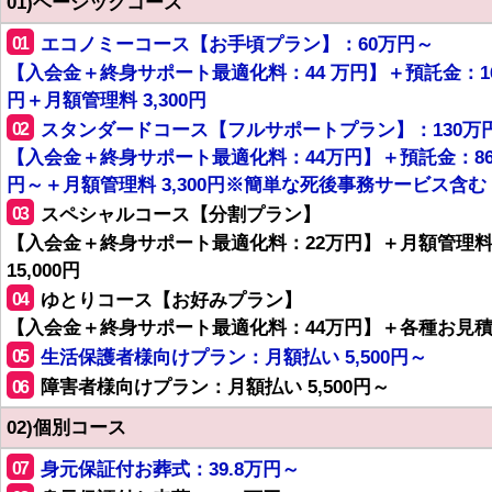
01)ベーシックコース
01
エコノミーコース【お手頃プラン】：60万円～
【入会金＋終身サポート最適化料：44 万円】＋預託金：1
円＋月額管理料 3,300円
02
スタンダードコース【フルサポートプラン】：130万
【入会金＋終身サポート最適化料：44万円】＋預託金：8
円～＋月額管理料 3,300円※簡単な死後事務サービス含む
03
スペシャルコース【分割プラン】
【入会金＋終身サポート最適化料：22万円】＋月額管理
15,000円
04
ゆとりコース【お好みプラン】
【入会金＋終身サポート最適化料：44万円】＋各種お見
05
生活保護者様向けプラン：月額払い 5,500円～
06
障害者様向けプラン：月額払い 5,500円～
02)個別コース
07
身元保証付お葬式：39.8万円～