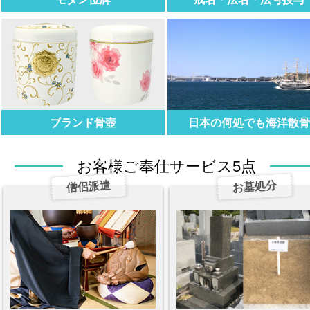
ブランド骨壺
日本の何処でも海洋散
お客様ご奉仕サービス5点
僧侶派遣
お墓処分