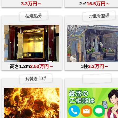
3.3万円～
2㎡
16.5万円～
ご遺骨整理
仏壇処分
高さ1.2m
2.53万円～
1柱
3.3万円～
お焚き上げ