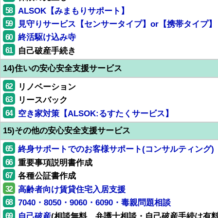
58
ALSOK【みまもりサポート】
59
見守りサービス【センサータイプ】or【携帯タイプ】
60
終活駆け込み寺
61
自己破産手続き
14)住いの安心安全支援サービス
62
リノベーション
63
リースバック
64
空き家対策【ALSOK:るすたくサービス】
15)その他の安心安全支援サービス
65
終身サポートでのお客様サポート(コンサルティング)
66
重要事項説明書作成
67
各種公証書作成
32
高齢者向け賃貸住宅入居支援
68
7040・8050・9060・6090・毒親問題相談
69
自己破産
(相談無料、弁護士相談・自己破産手続は有料