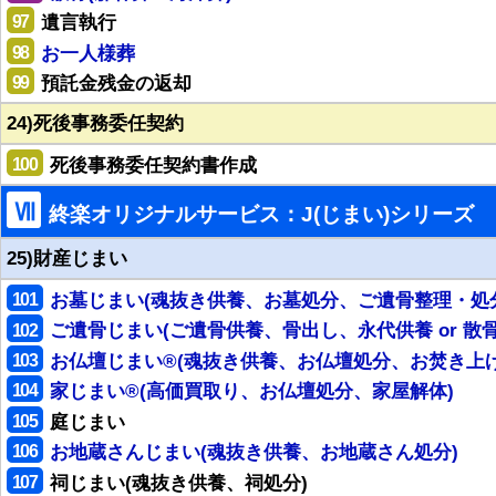
97
遺言執行
98
お一人様葬
99
預託金残金の返却
24)死後事務委任契約
100
死後事務委任契約書作成
Ⅶ
終楽オリジナルサービス：J(じまい)シリーズ
25)財産じまい
101
お墓じまい(魂抜き供養、お墓処分、ご遺骨整理・処
102
ご遺骨じまい(ご遺骨供養、骨出し、永代供養 or 散骨
103
お仏壇じまい®(魂抜き供養、お仏壇処分、お焚き上げ
104
家じまい®(高価買取り、お仏壇処分、家屋解体)
105
庭じまい
106
お地蔵さんじまい(魂抜き供養、お地蔵さん処分)
107
祠じまい(魂抜き供養、祠処分)