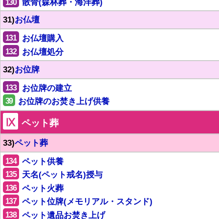
130
散骨(森林葬・海洋葬)
31)
お仏壇
131
お仏壇購入
132
お仏壇処分
32)
お位牌
133
お位牌の建立
39
お位牌のお焚き上げ供養
Ⅸ
ペット葬
33)
ペット葬
134
ペット供養
135
天名(ペット戒名)授与
136
ペット火葬
137
ペット位牌(メモリアル・スタンド)
138
ペット遺品お焚き上げ