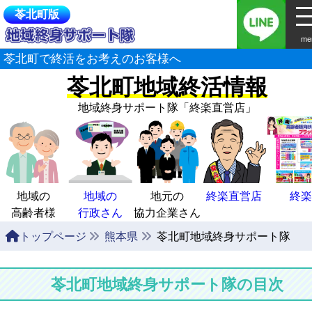
苓北町版
me
苓北町で終活をお考えのお客様へ
苓北町地域終活情報
地域終身サポート隊
「終楽直営店」
地域の
地域の
地元の
終楽直営店
終楽
高齢者様
行政さん
協力企業さん
トップページ
熊本県
苓北町地域終身サポート隊
苓北町地域終身サポート隊の目次