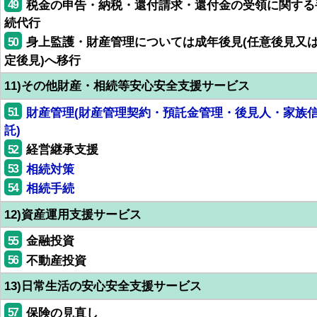
49
税金の申告・納税・還付請求・還付金の受領に関する
続代行
50
身上監護・財産管理については成年後見(任意後見又
定後見)へ移行
11)その他財産・相続等安心安全支援サービス
51
財産管理(財産管理契約・預託金管理・後見人・家族
託)
52
経営継承支援
53
相続対策
54
相続手続
12)資産運用支援サービス
55
金融投資
56
不動産投資
13)日常生活の安心安全支援サービス
57
保険の見直し