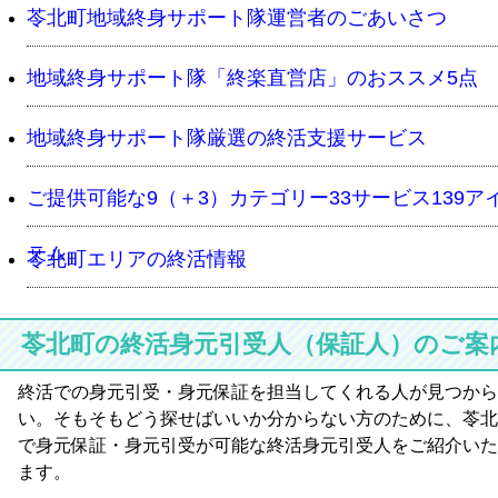
苓北町地域終身サポート隊運営者のごあいさつ
地域終身サポート隊「終楽直営店」のおススメ5点
地域終身サポート隊厳選の終活支援サービス
ご提供可能な9（＋3）カテゴリー33サービス139ア
テム
苓北町エリアの終活情報
苓北町の終活身元引受人（保証人）のご案
終活での身元引受・身元保証を担当してくれる人が見つから
い。そもそもどう探せばいいか分からない方のために、苓北
で身元保証・身元引受が可能な終活身元引受人をご紹介いた
ます。