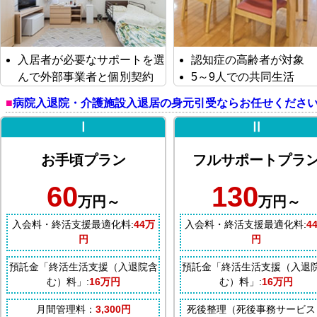
入居者が必要なサポートを選
認知症の高齢者が対象
んで外部事業者と個別契約
5～9人での共同生活
病院入退院・介護施設入退居の身元引受ならお任せくださ
Ⅰ
Ⅱ
お手頃プラン
フルサポートプラ
60
130
万円～
万円～
入会料・終活支援最適化料:
44万
入会料・終活支援最適化料:
4
円
円
預託金「終活生活支援（入退院含
預託金「終活生活支援（入退
む）料」:
16万円
む）料」:
16万円
月間管理料：
3,300円
死後整理（死後事務サービス