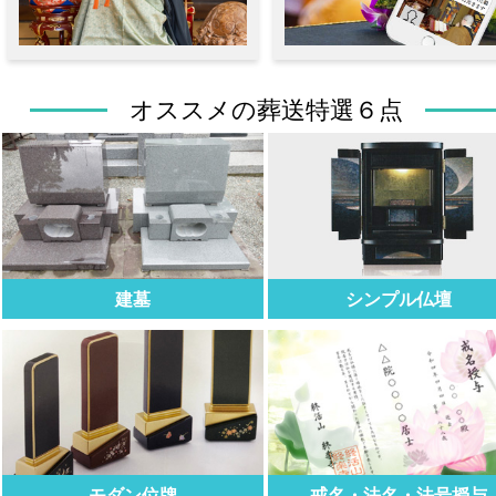
オススメの葬送特選６点
建墓
シンプル仏壇
モダン位牌
戒名・法名・法号授与