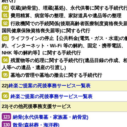
続代行
90
収蔵(納骨堂)、埋蔵(墓処)、永代供養に関する手続代
91
費用精算、病室等の整理、家財道具や遺品等の整理
92
行政機関での手続関係(後期高齢者医療制度資格喪失
国民健康保険資格喪失届等)に関する代行
93
ライフラインの停止【公共料金(電気・ガス・水道)の
約、インターネット・Wi-Fi 等の解約、固定・携帯電話、
NHK 等の解約等】に関する手続代行
94
残置物等の処理に関する手続代行(遺品目録の作成、
人等への遺品・遺産の引渡し)
95
墓地の管理や墓地の撤去に関する手続代行
22)
終楽ご提案の死後事務サービス一覧表
96
終楽ご提案の死後事務サービス一覧表
23)その他死後事務支援サービス
123
納骨(永代供養墓・家族墓・納骨堂)
130
散骨(森林葬・海洋葬)