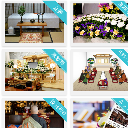
生花
直葬
片鉢
家族葬
ネッ
後日葬®