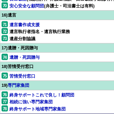
70
安心安全な顧問団
(弁護士・司法書士は有料)
16)遺言
71
遺言書作成支援
72
遺言執行者指名・遺言執行業務
73
遺産分割協議
17)遺贈・死因贈与
74
遺贈・死因贈与
18)苦情受付窓口
75
苦情受付窓口
19)
専門家集団
76
終身サポートこれで良し！顧問団
77
相続に強い専門家集団
78
終身サポート地域専門家集団