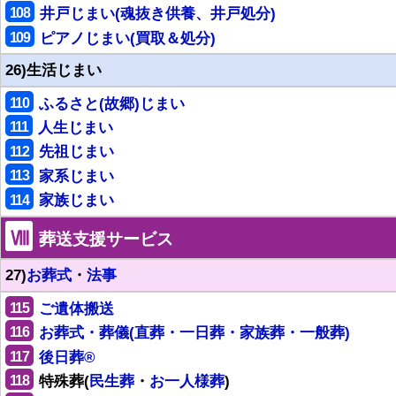
108
井戸じまい(魂抜き供養、井戸処分)
109
ピアノじまい(買取＆処分)
26)生活じまい
110
ふるさと(故郷)じまい
111
人生じまい
112
先祖じまい
113
家系じまい
114
家族じまい
Ⅷ
葬送支援サービス
27)
お葬式
・
法事
115
ご遺体搬送
116
お葬式・葬儀(直葬・一日葬・家族葬・一般葬)
117
後日葬®
118
特殊葬(
民生葬
・
お一人様葬
)