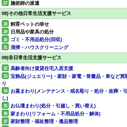
27
施術師の派遣
08)その他日常生活支援サービス
28
飼育ペットの幸せ
29
日用品や家具の処分
30
ゴミ・不用品処分(回収)
31
清掃・ハウスクリーニング
09)非日常生活支援サービス
32
高齢者向け賃貸住宅入居支援
33
宝飾品(ジュエリー)・家財・家電・骨董品・車など買
り
34
お墓まわり(メンテナンス・戒名彫り・処分・改葬・
し)
35
お仏壇まわり(処分・引越し・買い替え)
36
家まわり(リフォーム・不用品処分・解体)
37
家財整理・福祉整理・遺品整理