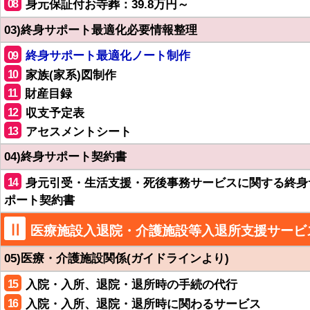
08
身元保証付お寺葬：39.8万円～
03)終身サポート最適化必要情報整理
09
終身サポート最適化ノート制作
10
家族(家系)図制作
11
財産目録
12
収支予定表
13
アセスメントシート
04)終身サポート契約書
14
身元引受・生活支援・死後事務サービスに関する終身
ポート契約書
Ⅱ
医療施設入退院・介護施設等入退所支援サービ
05)医療・介護施設関係(ガイドラインより)
15
入院・入所、退院・退所時の手続の代行
16
入院・入所、退院・退所時に関わるサービス