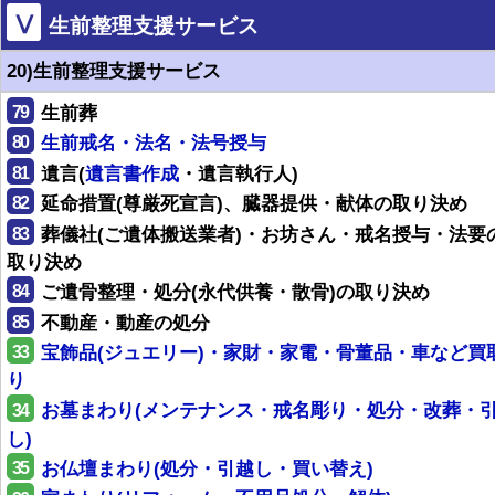
Ⅴ
生前整理支援サービス
20)生前整理支援サービス
79
生前葬
80
生前戒名・法名・法号授与
81
遺言(
遺言書作成
・遺言執行人)
82
延命措置(尊厳死宣言)、臓器提供・献体の取り決め
83
葬儀社(ご遺体搬送業者)・お坊さん・戒名授与・法要
取り決め
84
ご遺骨整理・処分(永代供養・散骨)の取り決め
85
不動産・動産の処分
33
宝飾品(ジュエリー)・家財・家電・骨董品・車など買
り
34
お墓まわり(メンテナンス・戒名彫り・処分・改葬・
し)
35
お仏壇まわり(処分・引越し・買い替え)