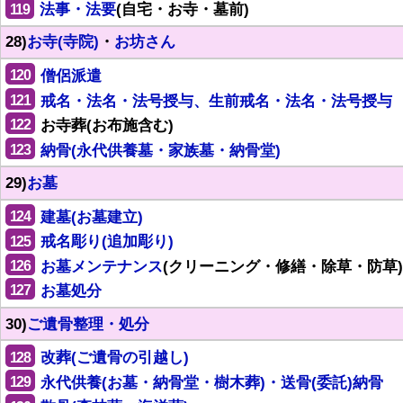
119
法事・法要
(自宅・お寺・墓前)
28)
お寺(寺院)
・
お坊さん
120
僧侶派遣
121
戒名・法名・法号授与、生前戒名・法名・法号授与
122
お寺葬(お布施含む)
123
納骨(永代供養墓・家族墓・納骨堂)
29)
お墓
124
建墓(お墓建立)
125
戒名彫り(追加彫り)
126
お墓メンテナンス
(クリーニング・修繕・除草・防草)
127
お墓処分
30)
ご遺骨整理・処分
128
改葬(ご遺骨の引越し)
129
永代供養(お墓・納骨堂・樹木葬)・送骨(委託)納骨