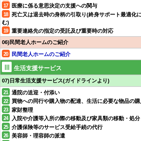
17
医療に係る意思決定の支援への関与
18
死亡又は退去時の身柄の引取り(終身サポート最適化
む)
19
重要連絡先の指定の受託及び重要時の対応
06)民間老人ホームのご紹介
20
民間老人ホームのご紹介
Ⅲ
生活支援サービス
07)日常生活支援サービス(ガイドラインより)
21
通院の送迎・付添い
22
買物への同行や購入物の配達、生活に必要な物品の購
23
家財整理
24
入院や介護等入所の際の移動及び家具類の移動・処分
25
介護保険等のサービス受給手続の代行
26
美容師・理容師の派遣