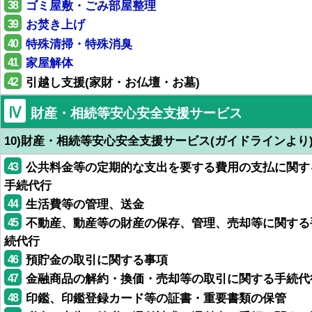
38
ゴミ屋敷・ごみ部屋整理
39
お焚き上げ
40
特殊清掃・特殊消臭
41
家屋解体
42
引越し支援(家財・お仏壇・お墓)
Ⅳ
財産・相続等安心安全支援サービス
10)財産・相続等安心安全支援サービス(ガイドラインより
43
公共料金等の定期的な支出を要する費用の支払に関す
手続代行
44
生活費等の管理、送金
45
不動産、動産等の財産の保存、管理、売却等に関する
続代行
46
預貯金の取引に関する事項
47
金融商品の解約・換価・売却等の取引に関する手続代
48
印鑑、印鑑登録カード等の証書・重要書類の保管