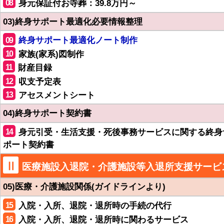
08
身元保証付お寺葬：39.8万円～
03)終身サポート最適化必要情報整理
09
終身サポート最適化ノート制作
10
家族(家系)図制作
11
財産目録
12
収支予定表
13
アセスメントシート
04)終身サポート契約書
14
身元引受・生活支援・死後事務サービスに関する終身
ポート契約書
Ⅱ
医療施設入退院・介護施設等入退所支援サービ
05)医療・介護施設関係(ガイドラインより)
15
入院・入所、退院・退所時の手続の代行
16
入院・入所、退院・退所時に関わるサービス