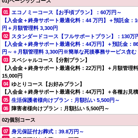
01)ベーシックコース
01
エコノミーコース【お手頃プラン】：60万円～
【入会金＋終身サポート最適化料：44 万円】＋預託金：1
円＋月額管理料 3,300円
02
スタンダードコース【フルサポートプラン】：130万
【入会金＋終身サポート最適化料：44万円】＋預託金：8
円～＋月額管理料 3,300円※簡単な死後事務サービス含む
03
スペシャルコース【分割プラン】
【入会金＋終身サポート最適化料：22万円】＋月額管理
15,000円
04
ゆとりコース【お好みプラン】
【入会金＋終身サポート最適化料：44万円】＋各種お見
05
生活保護者様向けプラン：月額払い 5,500円～
06
障害者様向けプラン：月額払い 5,500円～
02)個別コース
07
身元保証付お葬式：39.8万円～