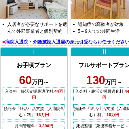
入居者が必要なサポートを選
認知症の高齢者が対象
んで外部事業者と個別契約
5～9人での共同生活
病院入退院・介護施設入退居の身元引受ならお任せくださ
Ⅰ
Ⅱ
お手頃プラン
フルサポートプラ
60
130
万円～
万円～
入会料・終活支援最適化料:
44万
入会料・終活支援最適化料:
4
円
円
預託金「終活生活支援（入退院含
預託金「終活生活支援（入退
む）料」:
16万円
む）料」:
16万円
月間管理料：
3,300円
死後整理（死後事務サービス