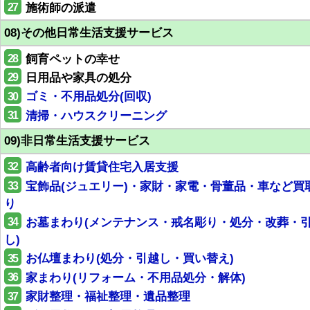
27
施術師の派遣
08)その他日常生活支援サービス
28
飼育ペットの幸せ
29
日用品や家具の処分
30
ゴミ・不用品処分(回収)
31
清掃・ハウスクリーニング
09)非日常生活支援サービス
32
高齢者向け賃貸住宅入居支援
33
宝飾品(ジュエリー)・家財・家電・骨董品・車など買
り
34
お墓まわり(メンテナンス・戒名彫り・処分・改葬・
し)
35
お仏壇まわり(処分・引越し・買い替え)
36
家まわり(リフォーム・不用品処分・解体)
37
家財整理・福祉整理・遺品整理