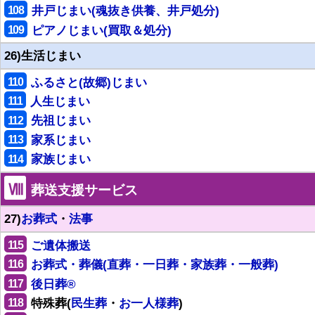
108
井戸じまい(魂抜き供養、井戸処分)
109
ピアノじまい(買取＆処分)
26)生活じまい
110
ふるさと(故郷)じまい
111
人生じまい
112
先祖じまい
113
家系じまい
114
家族じまい
Ⅷ
葬送支援サービス
27)
お葬式
・
法事
115
ご遺体搬送
116
お葬式・葬儀(直葬・一日葬・家族葬・一般葬)
117
後日葬®
118
特殊葬(
民生葬
・
お一人様葬
)