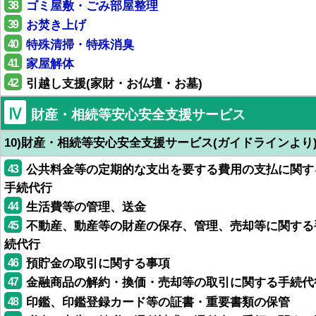
38
ゴミ屋敷・ごみ部屋整理
39
お焚き上げ
40
特殊清掃・特殊消臭
41
家屋解体
42
引越し支援(家財・お仏壇・お墓)
Ⅳ
財産・相続等安心安全支援サービス
10)財産・相続等安心安全支援サービス(ガイドラインより
43
公共料金等の定期的な支出を要する費用の支払に関す
手続代行
44
生活費等の管理、送金
45
不動産、動産等の財産の保存、管理、売却等に関する
続代行
46
預貯金の取引に関する事項
47
金融商品の解約・換価・売却等の取引に関する手続代
48
印鑑、印鑑登録カード等の証書・重要書類の保管