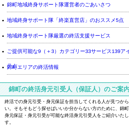
錦町地域終身サポート隊運営者のごあいさつ
地域終身サポート隊「終楽直営店」のおススメ5点
地域終身サポート隊厳選の終活支援サービス
ご提供可能な9（＋3）カテゴリー33サービス139ア
テム
錦町エリアの終活情報
錦町の終活身元引受人（保証人）のご案
終活での身元引受・身元保証を担当してくれる人が見つから
い。そもそもどう探せばいいか分からない方のために、錦町
身元保証・身元引受が可能な終活身元引受人をご紹介いたし
す。