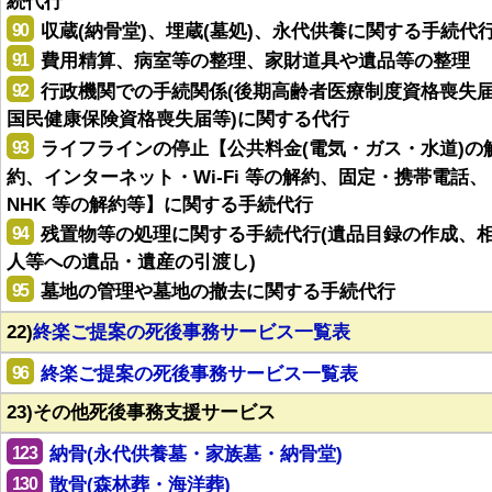
続代行
90
収蔵(納骨堂)、埋蔵(墓処)、永代供養に関する手続代
91
費用精算、病室等の整理、家財道具や遺品等の整理
92
行政機関での手続関係(後期高齢者医療制度資格喪失
国民健康保険資格喪失届等)に関する代行
93
ライフラインの停止【公共料金(電気・ガス・水道)の
約、インターネット・Wi-Fi 等の解約、固定・携帯電話、
NHK 等の解約等】に関する手続代行
94
残置物等の処理に関する手続代行(遺品目録の作成、
人等への遺品・遺産の引渡し)
95
墓地の管理や墓地の撤去に関する手続代行
22)
終楽ご提案の死後事務サービス一覧表
96
終楽ご提案の死後事務サービス一覧表
23)その他死後事務支援サービス
123
納骨(永代供養墓・家族墓・納骨堂)
130
散骨(森林葬・海洋葬)