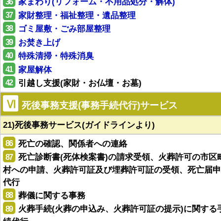
36
家まわり(リフォーム・不用品処分・解体)
37
家財整理・福祉整理・遺品整理
38
ゴミ屋敷・ごみ部屋整理
39
お焚き上げ
40
特殊清掃・特殊消臭
41
家屋解体
42
引越し支援(家財・お仏壇・お墓)
Ⅵ
死後事務支援(事務手続代行)サービス
21)死後事務サービス(ガイドラインより)
86
死亡の確認、関係者への連絡
87
死亡診断書(死体検案書)の請求受領、火葬許可の市区
村への申請、火葬許可証及び埋葬許可証の受領、死亡届申
代行
88
葬儀に関する事務
89
火葬手続(火葬の申込み、火葬許可証の提示)に関する