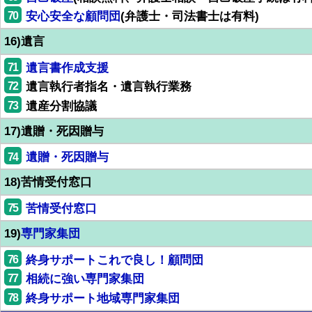
70
安心安全な顧問団
(弁護士・司法書士は有料)
16)遺言
71
遺言書作成支援
72
遺言執行者指名・遺言執行業務
73
遺産分割協議
17)遺贈・死因贈与
74
遺贈・死因贈与
18)苦情受付窓口
75
苦情受付窓口
19)
専門家集団
76
終身サポートこれで良し！顧問団
77
相続に強い専門家集団
78
終身サポート地域専門家集団