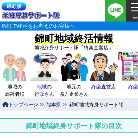
錦町版
me
錦町で終活をお考えのお客様へ
錦町地域終活情報
地域終身サポート隊
「終楽直営店」
地域の
地域の
地元の
終楽直営店
終楽
高齢者様
行政さん
協力企業さん
トップページ
熊本県
錦町地域終身サポート隊
錦町地域終身サポート隊の目次