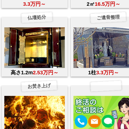
3.3万円～
2㎡
16.5万円～
ご遺骨整理
仏壇処分
高さ1.2m
2.53万円～
1柱
3.3万円～
お焚き上げ