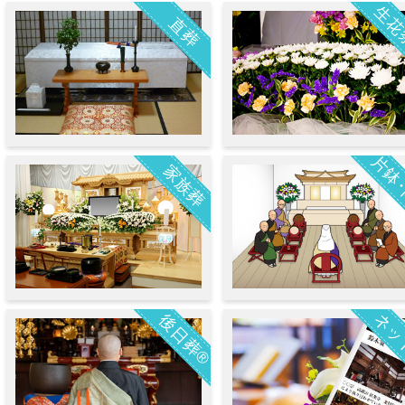
生花
直葬
片鉢
家族葬
ネッ
後日葬®