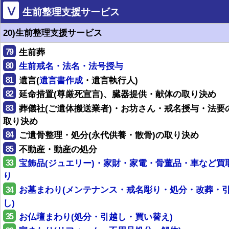
Ⅴ
生前整理支援サービス
20)生前整理支援サービス
79
生前葬
80
生前戒名・法名・法号授与
81
遺言(
遺言書作成
・遺言執行人)
82
延命措置(尊厳死宣言)、臓器提供・献体の取り決め
83
葬儀社(ご遺体搬送業者)・お坊さん・戒名授与・法要
取り決め
84
ご遺骨整理・処分(永代供養・散骨)の取り決め
85
不動産・動産の処分
33
宝飾品(ジュエリー)・家財・家電・骨董品・車など買
り
34
お墓まわり(メンテナンス・戒名彫り・処分・改葬・
し)
35
お仏壇まわり(処分・引越し・買い替え)