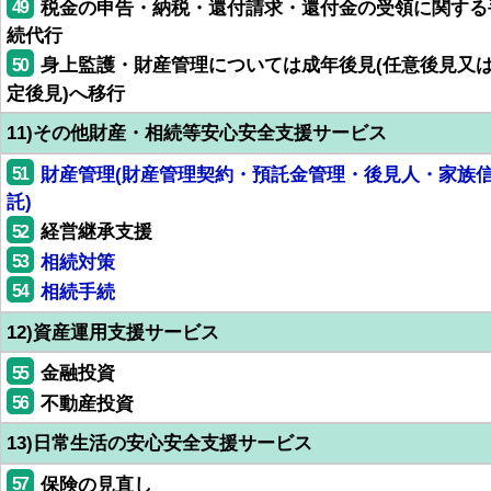
49
税金の申告・納税・還付請求・還付金の受領に関する
続代行
50
身上監護・財産管理については成年後見(任意後見又
定後見)へ移行
11)その他財産・相続等安心安全支援サービス
51
財産管理(財産管理契約・預託金管理・後見人・家族
託)
52
経営継承支援
53
相続対策
54
相続手続
12)資産運用支援サービス
55
金融投資
56
不動産投資
13)日常生活の安心安全支援サービス
57
保険の見直し