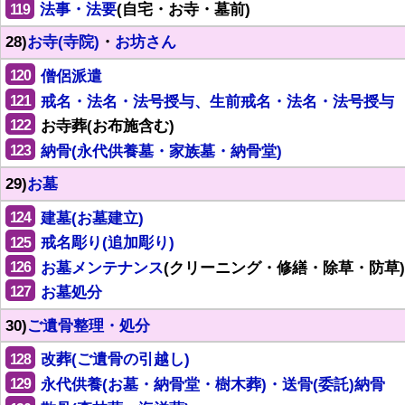
119
法事・法要
(自宅・お寺・墓前)
28)
お寺(寺院)
・
お坊さん
120
僧侶派遣
121
戒名・法名・法号授与、生前戒名・法名・法号授与
122
お寺葬(お布施含む)
123
納骨(永代供養墓・家族墓・納骨堂)
29)
お墓
124
建墓(お墓建立)
125
戒名彫り(追加彫り)
126
お墓メンテナンス
(クリーニング・修繕・除草・防草)
127
お墓処分
30)
ご遺骨整理・処分
128
改葬(ご遺骨の引越し)
129
永代供養(お墓・納骨堂・樹木葬)・送骨(委託)納骨