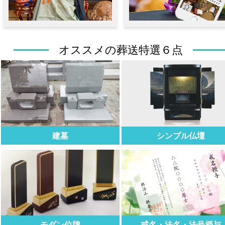
オススメの葬送特選６点
建墓
シンプル仏壇
モダン位牌
戒名・法名・法号授与