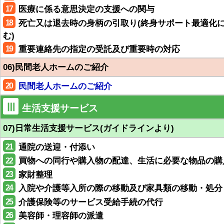
17
医療に係る意思決定の支援への関与
18
死亡又は退去時の身柄の引取り(終身サポート最適化
む)
19
重要連絡先の指定の受託及び重要時の対応
06)民間老人ホームのご紹介
20
民間老人ホームのご紹介
Ⅲ
生活支援サービス
07)日常生活支援サービス(ガイドラインより)
21
通院の送迎・付添い
22
買物への同行や購入物の配達、生活に必要な物品の購
23
家財整理
24
入院や介護等入所の際の移動及び家具類の移動・処分
25
介護保険等のサービス受給手続の代行
26
美容師・理容師の派遣