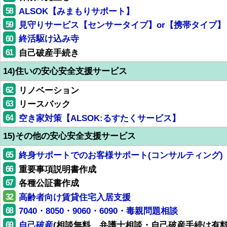
58
ALSOK【みまもりサポート】
59
見守りサービス【センサータイプ】or【携帯タイプ】
60
終活駆け込み寺
61
自己破産手続き
14)住いの安心安全支援サービス
62
リノベーション
63
リースバック
64
空き家対策【ALSOK:るすたくサービス】
15)その他の安心安全支援サービス
65
終身サポートでのお客様サポート(コンサルティング)
66
重要事項説明書作成
67
各種公証書作成
32
高齢者向け賃貸住宅入居支援
68
7040・8050・9060・6090・毒親問題相談
69
自己破産
(相談無料、弁護士相談・自己破産手続は有料