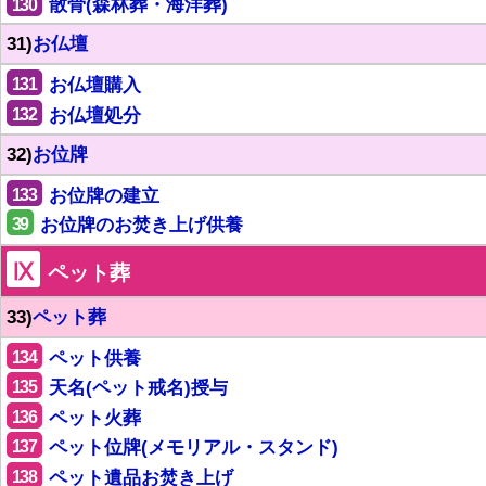
130
散骨(森林葬・海洋葬)
31)
お仏壇
131
お仏壇購入
132
お仏壇処分
32)
お位牌
133
お位牌の建立
39
お位牌のお焚き上げ供養
Ⅸ
ペット葬
33)
ペット葬
134
ペット供養
135
天名(ペット戒名)授与
136
ペット火葬
137
ペット位牌(メモリアル・スタンド)
138
ペット遺品お焚き上げ