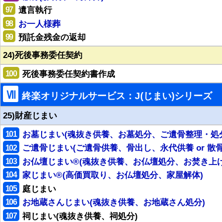
97
遺言執行
98
お一人様葬
99
預託金残金の返却
24)死後事務委任契約
100
死後事務委任契約書作成
Ⅶ
終楽オリジナルサービス：J(じまい)シリーズ
25)財産じまい
101
お墓じまい(魂抜き供養、お墓処分、ご遺骨整理・処
102
ご遺骨じまい(ご遺骨供養、骨出し、永代供養 or 散骨
103
お仏壇じまい®(魂抜き供養、お仏壇処分、お焚き上げ
104
家じまい®(高価買取り、お仏壇処分、家屋解体)
105
庭じまい
106
お地蔵さんじまい(魂抜き供養、お地蔵さん処分)
107
祠じまい(魂抜き供養、祠処分)