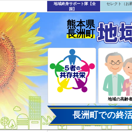
地域終身サポート隊【全
セレクト（お
国】
熊本県
長洲町
地域の高齢
長洲町での終