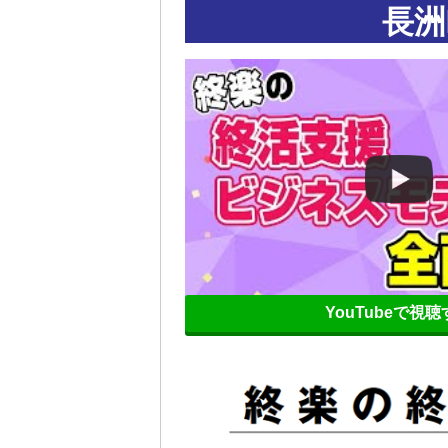
長洲
YouTubeで視