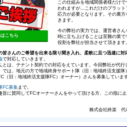
この仕組みを地域関係者様だけで
われますが…これだけのプラット
応力が必要となります。その裏方
きます。
今の弊社の実力では、運営者さん
シはこちら
時に立ち上げることは至難の業で
役割を弊社が担当させて頂きます
の皆さんのご希望を出来る限り聞き入れ、柔軟に且つ迅速に対
論
で対応していきます。
んとは、テナント契約での対応をえています。今回弊社が代行
）では、地元の方で地域終身サポート隊（旧：地域終活支援隊
FC（旧：地域終活支援隊FC）オーナー）さんを募集していま
隊FC募集
まで。
趣旨に賛同してFCオーナーさんをやって頂ける方、この指に
。
株式会社終楽 代