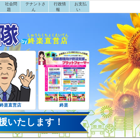
社会問
テナントさ
行政情
お支払
題
ん
報
い
しゅうらくちょくえいてん
終楽直営店
by
終楽直営店
終楽
援いたします！