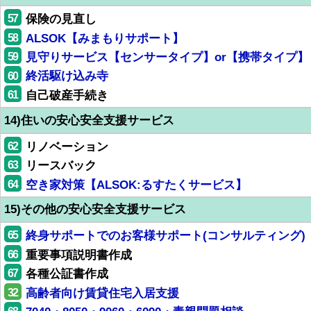
57
保険の見直し
58
ALSOK【みまもりサポート】
59
見守りサービス【センサータイプ】or【携帯タイプ】
60
終活駆け込み寺
61
自己破産手続き
14)住いの安心安全支援サービス
62
リノベーション
63
リースバック
64
空き家対策【ALSOK:るすたくサービス】
15)その他の安心安全支援サービス
65
終身サポートでのお客様サポート(コンサルティング)
66
重要事項説明書作成
67
各種公証書作成
32
高齢者向け賃貸住宅入居支援