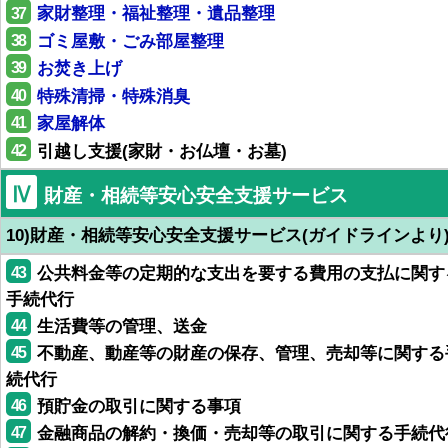
37
家財整理・福祉整理・遺品整理
38
ゴミ屋敷・ごみ部屋整理
39
お焚き上げ
40
特殊清掃・特殊消臭
41
家屋解体
42
引越し支援(家財・お仏壇・お墓)
Ⅳ
財産・相続等安心安全支援サービス
10)財産・相続等安心安全支援サービス(ガイドラインより
43
公共料金等の定期的な支出を要する費用の支払に関す
手続代行
44
生活費等の管理、送金
45
不動産、動産等の財産の保存、管理、売却等に関する
続代行
46
預貯金の取引に関する事項
47
金融商品の解約・換価・売却等の取引に関する手続代