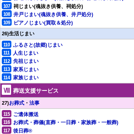
107
祠じまい(魂抜き供養、祠処分)
108
井戸じまい(魂抜き供養、井戸処分)
109
ピアノじまい(買取＆処分)
26)生活じまい
110
ふるさと(故郷)じまい
111
人生じまい
112
先祖じまい
113
家系じまい
114
家族じまい
Ⅷ
葬送支援サービス
27)
お葬式
・
法事
115
ご遺体搬送
116
お葬式・葬儀(直葬・一日葬・家族葬・一般葬)
117
後日葬®