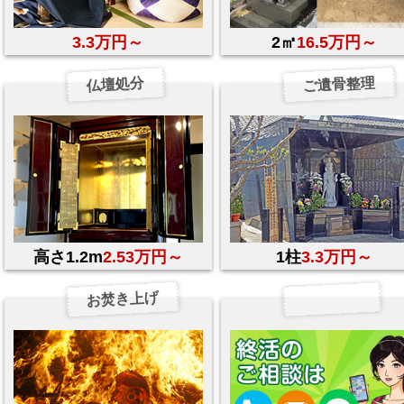
3.3万円～
2㎡
16.5万円～
ご遺骨整理
仏壇処分
高さ1.2m
2.53万円～
1柱
3.3万円～
お焚き上げ