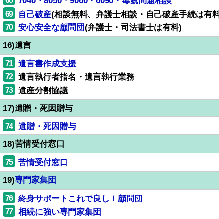
68
7040・8050・9060・6090・毒親問題相談
69
自己破産
(相談無料、弁護士相談・自己破産手続は有料
70
安心安全な顧問団
(弁護士・司法書士は有料)
16)遺言
71
遺言書作成支援
72
遺言執行者指名・遺言執行業務
73
遺産分割協議
17)遺贈・死因贈与
74
遺贈・死因贈与
18)苦情受付窓口
75
苦情受付窓口
19)
専門家集団
76
終身サポートこれで良し！顧問団
77
相続に強い専門家集団