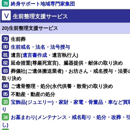
78
終身サポート地域専門家集団
Ⅴ
生前整理支援サービス
20)生前整理支援サービス
79
生前葬
80
生前戒名・法名・法号授与
81
遺言(
遺言書作成
・遺言執行人)
82
延命措置(尊厳死宣言)、臓器提供・献体の取り決め
83
葬儀社(ご遺体搬送業者)・お坊さん・戒名授与・法要
取り決め
84
ご遺骨整理・処分(永代供養・散骨)の取り決め
85
不動産・動産の処分
33
宝飾品(ジュエリー)・家財・家電・骨董品・車など買
り
34
お墓まわり(メンテナンス・戒名彫り・処分・改葬・
し)