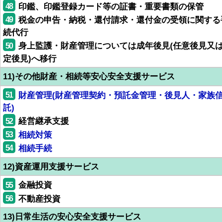
48
印鑑、印鑑登録カード等の証書・重要書類の保管
49
税金の申告・納税・還付請求・還付金の受領に関する
続代行
50
身上監護・財産管理については成年後見(任意後見又
定後見)へ移行
11)その他財産・相続等安心安全支援サービス
51
財産管理(財産管理契約・預託金管理・後見人・家族
託)
52
経営継承支援
53
相続対策
54
相続手続
12)資産運用支援サービス
55
金融投資
56
不動産投資
13)日常生活の安心安全支援サービス