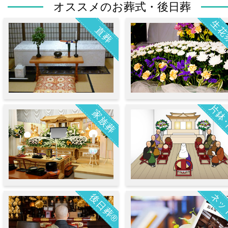
オススメのお葬式・後日葬
生花
直葬
片鉢
家族葬
ネッ
後日葬®