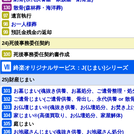
130
散骨(森林葬・海洋葬)
97
遺言執行
98
お一人様葬
99
預託金残金の返却
24)死後事務委任契約
100
死後事務委任契約書作成
Ⅶ
終楽オリジナルサービス：J(じまい)シリーズ
25)財産じまい
101
お墓じまい(魂抜き供養、お墓処分、ご遺骨整理・処
102
ご遺骨じまい(ご遺骨供養、骨出し、永代供養 or 散骨
103
お仏壇じまい®(魂抜き供養、お仏壇処分、お焚き上げ
104
家じまい®(高価買取り、お仏壇処分、家屋解体)
105
庭じまい
106
お地蔵さんじまい(魂抜き供養、お地蔵さん処分)