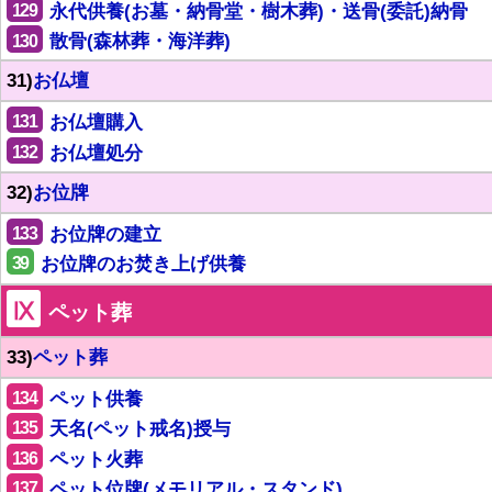
129
永代供養(お墓・納骨堂・樹木葬)・送骨(委託)納骨
130
散骨(森林葬・海洋葬)
31)
お仏壇
131
お仏壇購入
132
お仏壇処分
32)
お位牌
133
お位牌の建立
39
お位牌のお焚き上げ供養
Ⅸ
ペット葬
33)
ペット葬
134
ペット供養
135
天名(ペット戒名)授与
136
ペット火葬
137
ペット位牌(メモリアル・スタンド)