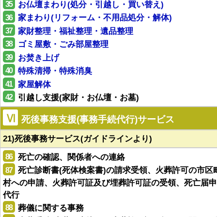
35
お仏壇まわり(処分・引越し・買い替え)
36
家まわり(リフォーム・不用品処分・解体)
37
家財整理・福祉整理・遺品整理
38
ゴミ屋敷・ごみ部屋整理
39
お焚き上げ
40
特殊清掃・特殊消臭
41
家屋解体
42
引越し支援(家財・お仏壇・お墓)
Ⅵ
死後事務支援(事務手続代行)サービス
21)死後事務サービス(ガイドラインより)
86
死亡の確認、関係者への連絡
87
死亡診断書(死体検案書)の請求受領、火葬許可の市区
村への申請、火葬許可証及び埋葬許可証の受領、死亡届申
代行
88
葬儀に関する事務