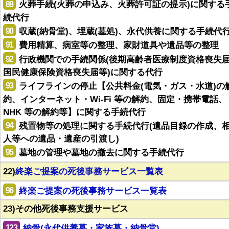
89
火葬手続(火葬の申込み、火葬許可証の提示)に関する
続代行
90
収蔵(納骨堂)、埋蔵(墓処)、永代供養に関する手続代
91
費用精算、病室等の整理、家財道具や遺品等の整理
92
行政機関での手続関係(後期高齢者医療制度資格喪失
国民健康保険資格喪失届等)に関する代行
93
ライフラインの停止【公共料金(電気・ガス・水道)の
約、インターネット・Wi-Fi 等の解約、固定・携帯電話、
NHK 等の解約等】に関する手続代行
94
残置物等の処理に関する手続代行(遺品目録の作成、
人等への遺品・遺産の引渡し)
95
墓地の管理や墓地の撤去に関する手続代行
22)
終楽ご提案の死後事務サービス一覧表
96
終楽ご提案の死後事務サービス一覧表
23)その他死後事務支援サービス
123
納骨(永代供養墓・家族墓・納骨堂)