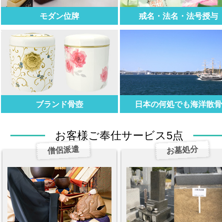
モダン位牌
戒名・法名・法号授与
ブランド骨壺
日本の何処でも海洋散
お客様ご奉仕サービス5点
僧侶派遣
お墓処分