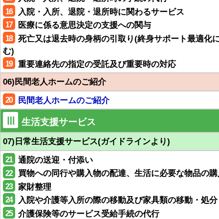
16
入院・入所、退院・退所時に関わるサービス
17
医療に係る意思決定の支援への関与
18
死亡又は退去時の身柄の引取り(終身サポート最適化
む)
19
重要連絡先の指定の受託及び重要時の対応
06)民間老人ホームのご紹介
20
民間老人ホームのご紹介
Ⅲ
生活支援サービス
07)日常生活支援サービス(ガイドラインより)
21
通院の送迎・付添い
22
買物への同行や購入物の配達、生活に必要な物品の購
23
家財整理
24
入院や介護等入所の際の移動及び家具類の移動・処分
25
介護保険等のサービス受給手続の代行