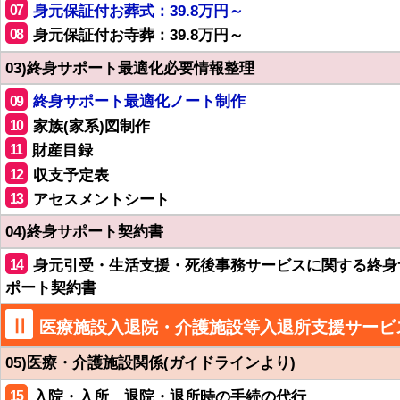
07
身元保証付お葬式：39.8万円～
08
身元保証付お寺葬：39.8万円～
03)終身サポート最適化必要情報整理
09
終身サポート最適化ノート制作
10
家族(家系)図制作
11
財産目録
12
収支予定表
13
アセスメントシート
04)終身サポート契約書
14
身元引受・生活支援・死後事務サービスに関する終身
ポート契約書
Ⅱ
医療施設入退院・介護施設等入退所支援サービ
05)医療・介護施設関係(ガイドラインより)
15
入院・入所、退院・退所時の手続の代行