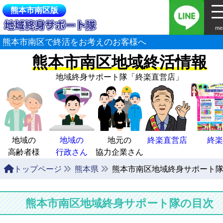
熊本市南区版
me
熊本市南区で終活をお考えのお客様へ
熊本市南区地域終活情報
地域終身サポート隊
「終楽直営店」
地域の
地域の
地元の
終楽直営店
終楽
高齢者様
行政さん
協力企業さん
トップページ
熊本県
熊本市南区地域終身サポート
熊本市南区地域終身サポート隊の目次