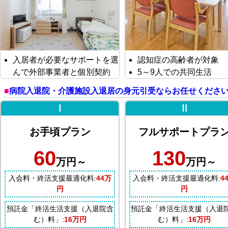
入居者が必要なサポートを選
認知症の高齢者が対象
んで外部事業者と個別契約
5～9人での共同生活
病院入退院・介護施設入退居の身元引受ならお任せくださ
Ⅰ
Ⅱ
お手頃プラン
フルサポートプラ
60
130
万円～
万円～
入会料・終活支援最適化料:
44万
入会料・終活支援最適化料:
4
円
円
預託金「終活生活支援（入退院含
預託金「終活生活支援（入退
む）料」:
16万円
む）料」:
16万円