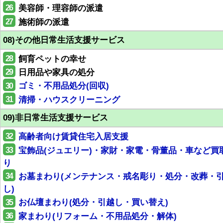
26
美容師・理容師の派遣
27
施術師の派遣
08)その他日常生活支援サービス
28
飼育ペットの幸せ
29
日用品や家具の処分
30
ゴミ・不用品処分(回収)
31
清掃・ハウスクリーニング
09)非日常生活支援サービス
32
高齢者向け賃貸住宅入居支援
33
宝飾品(ジュエリー)・家財・家電・骨董品・車など買
り
34
お墓まわり(メンテナンス・戒名彫り・処分・改葬・
し)
35
お仏壇まわり(処分・引越し・買い替え)
36
家まわり(リフォーム・不用品処分・解体)