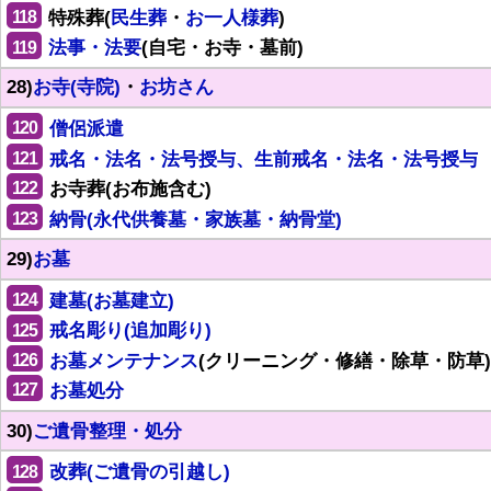
118
特殊葬(
民生葬
・
お一人様葬
)
119
法事・法要
(自宅・お寺・墓前)
28)
お寺(寺院)
・
お坊さん
120
僧侶派遣
121
戒名・法名・法号授与、生前戒名・法名・法号授与
122
お寺葬(お布施含む)
123
納骨(永代供養墓・家族墓・納骨堂)
29)
お墓
124
建墓(お墓建立)
125
戒名彫り(追加彫り)
126
お墓メンテナンス
(クリーニング・修繕・除草・防草)
127
お墓処分
30)
ご遺骨整理・処分
128
改葬(ご遺骨の引越し)