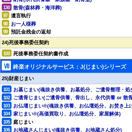
130
散骨(森林葬・海洋葬)
97
遺言執行
98
お一人様葬
99
預託金残金の返却
24)死後事務委任契約
100
死後事務委任契約書作成
Ⅶ
終楽オリジナルサービス：J(じまい)シリーズ
25)財産じまい
101
お墓じまい(魂抜き供養、お墓処分、ご遺骨整理・処
102
ご遺骨じまい(ご遺骨供養、骨出し、永代供養 or 散骨
103
お仏壇じまい®(魂抜き供養、お仏壇処分、お焚き上げ
104
家じまい®(高価買取り、お仏壇処分、家屋解体)
105
庭じまい
106
お地蔵さんじまい(魂抜き供養、お地蔵さん処分)