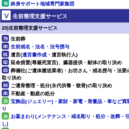
78
終身サポート地域専門家集団
Ⅴ
生前整理支援サービス
20)生前整理支援サービス
79
生前葬
80
生前戒名・法名・法号授与
81
遺言(
遺言書作成
・遺言執行人)
82
延命措置(尊厳死宣言)、臓器提供・献体の取り決め
83
葬儀社(ご遺体搬送業者)・お坊さん・戒名授与・法要
取り決め
84
ご遺骨整理・処分(永代供養・散骨)の取り決め
85
不動産・動産の処分
33
宝飾品(ジュエリー)・家財・家電・骨董品・車など買
り
34
お墓まわり(メンテナンス・戒名彫り・処分・改葬・
し)