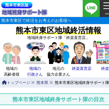
熊本市東区版
me
熊本市東区で終活をお考えのお客様へ
熊本市東区地域終活情報
地域終身サポート隊
「終楽直営店」
地域の
地域の
地元の
終楽直営店
終楽
高齢者様
行政さん
協力企業さん
トップページ
熊本県
熊本市東区地域終身サポート
熊本市東区地域終身サポート隊の目次