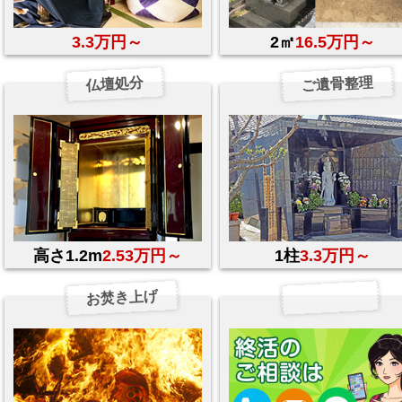
3.3万円～
2㎡
16.5万円～
ご遺骨整理
仏壇処分
高さ1.2m
2.53万円～
1柱
3.3万円～
お焚き上げ