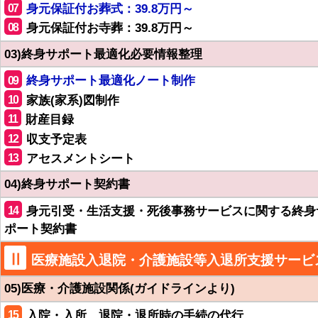
07
身元保証付お葬式：39.8万円～
08
身元保証付お寺葬：39.8万円～
03)終身サポート最適化必要情報整理
09
終身サポート最適化ノート制作
10
家族(家系)図制作
11
財産目録
12
収支予定表
13
アセスメントシート
04)終身サポート契約書
14
身元引受・生活支援・死後事務サービスに関する終身
ポート契約書
Ⅱ
医療施設入退院・介護施設等入退所支援サービ
05)医療・介護施設関係(ガイドラインより)
15
入院・入所、退院・退所時の手続の代行