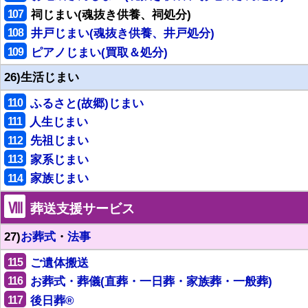
107
祠じまい(魂抜き供養、祠処分)
108
井戸じまい(魂抜き供養、井戸処分)
109
ピアノじまい(買取＆処分)
26)生活じまい
110
ふるさと(故郷)じまい
111
人生じまい
112
先祖じまい
113
家系じまい
114
家族じまい
Ⅷ
葬送支援サービス
27)
お葬式
・
法事
115
ご遺体搬送
116
お葬式・葬儀(直葬・一日葬・家族葬・一般葬)
117
後日葬®