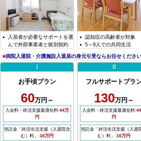
入居者が必要なサポートを選
認知症の高齢者が対象
んで外部事業者と個別契約
5～9人での共同生活
病院入退院・介護施設入退居の身元引受ならお任せくださ
Ⅰ
Ⅱ
お手頃プラン
フルサポートプラ
60
130
万円～
万円～
入会料・終活支援最適化料:
44万
入会料・終活支援最適化料:
4
円
円
預託金「終活生活支援（入退院含
預託金「終活生活支援（入退
む）料」:
16万円
む）料」:
16万円