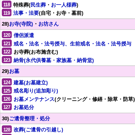
118
特殊葬(
民生葬
・
お一人様葬
)
119
法事・法要
(自宅・お寺・墓前)
28)
お寺(寺院)
・
お坊さん
120
僧侶派遣
121
戒名・法名・法号授与、生前戒名・法名・法号授与
122
お寺葬(お布施含む)
123
納骨(永代供養墓・家族墓・納骨堂)
29)
お墓
124
建墓(お墓建立)
125
戒名彫り(追加彫り)
126
お墓メンテナンス
(クリーニング・修繕・除草・防草)
127
お墓処分
30)
ご遺骨整理・処分
128
改葬(ご遺骨の引越し)