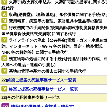
89
火葬手続(火葬の申込み、火葬許可証の提示)に関する
続代行
90
収蔵(納骨堂)、埋蔵(墓処)、永代供養に関する手続代
91
費用精算、病室等の整理、家財道具や遺品等の整理
92
行政機関での手続関係(後期高齢者医療制度資格喪失
国民健康保険資格喪失届等)に関する代行
93
ライフラインの停止【公共料金(電気・ガス・水道)の
約、インターネット・Wi-Fi 等の解約、固定・携帯電話、
NHK 等の解約等】に関する手続代行
94
残置物等の処理に関する手続代行(遺品目録の作成、
人等への遺品・遺産の引渡し)
95
墓地の管理や墓地の撤去に関する手続代行
22)
終楽ご提案の死後事務サービス一覧表
96
終楽ご提案の死後事務サービス一覧表
23)その他死後事務支援サービス
123
納骨(永代供養墓・家族墓・納骨堂)