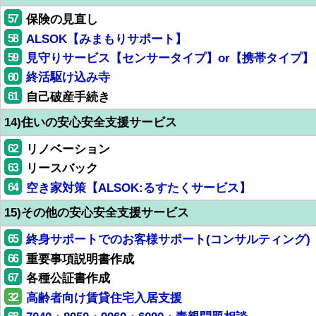
57
保険の見直し
58
ALSOK【みまもりサポート】
59
見守りサービス【センサータイプ】or【携帯タイプ】
60
終活駆け込み寺
61
自己破産手続き
14)住いの安心安全支援サービス
62
リノベーション
63
リースバック
64
空き家対策【ALSOK:るすたくサービス】
15)その他の安心安全支援サービス
65
終身サポートでのお客様サポート(コンサルティング)
66
重要事項説明書作成
67
各種公証書作成
32
高齢者向け賃貸住宅入居支援