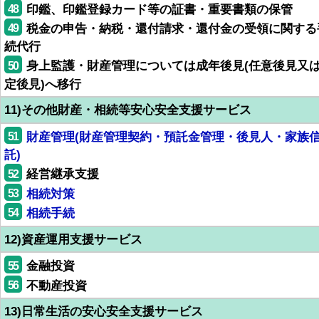
48
印鑑、印鑑登録カード等の証書・重要書類の保管
49
税金の申告・納税・還付請求・還付金の受領に関する
続代行
50
身上監護・財産管理については成年後見(任意後見又
定後見)へ移行
11)その他財産・相続等安心安全支援サービス
51
財産管理(財産管理契約・預託金管理・後見人・家族
託)
52
経営継承支援
53
相続対策
54
相続手続
12)資産運用支援サービス
55
金融投資
56
不動産投資
13)日常生活の安心安全支援サービス