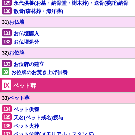
129
永代供養(お墓・納骨堂・樹木葬)・送骨(委託)納骨
130
散骨(森林葬・海洋葬)
31)
お仏壇
131
お仏壇購入
132
お仏壇処分
32)
お位牌
133
お位牌の建立
39
お位牌のお焚き上げ供養
Ⅸ
ペット葬
33)
ペット葬
134
ペット供養
135
天名(ペット戒名)授与
136
ペット火葬
137
ペット位牌(メモリアル・スタンド)