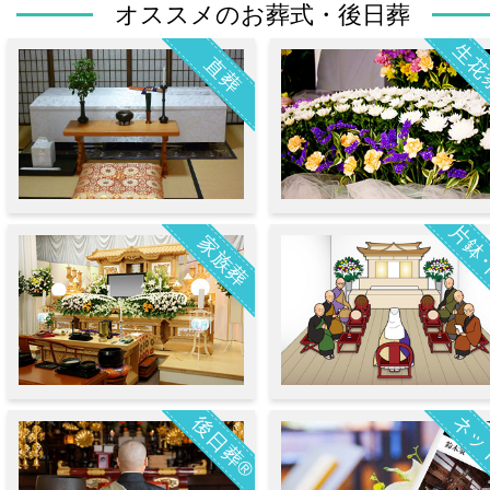
オススメのお葬式・後日葬
生花
直葬
片鉢
家族葬
ネッ
後日葬®