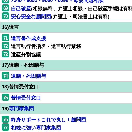
68
7040・8050・9060・6090・毒親問題相談
69
自己破産
(相談無料、弁護士相談・自己破産手続は有料
70
安心安全な顧問団
(弁護士・司法書士は有料)
16)遺言
71
遺言書作成支援
72
遺言執行者指名・遺言執行業務
73
遺産分割協議
17)遺贈・死因贈与
74
遺贈・死因贈与
18)苦情受付窓口
75
苦情受付窓口
19)
専門家集団
76
終身サポートこれで良し！顧問団
77
相続に強い専門家集団