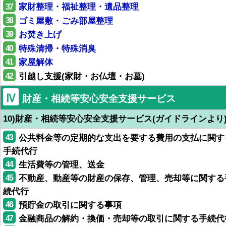
37
家財整理・福祉整理・遺品整理
38
ゴミ屋敷・ごみ部屋整理
39
お焚き上げ
40
特殊清掃・特殊消臭
41
家屋解体
42
引越し支援(家財・お仏壇・お墓)
Ⅳ
財産・相続等安心安全支援サービス
10)財産・相続等安心安全支援サービス(ガイドラインより
43
公共料金等の定期的な支出を要する費用の支払に関す
手続代行
44
生活費等の管理、送金
45
不動産、動産等の財産の保存、管理、売却等に関する
続代行
46
預貯金の取引に関する事項
47
金融商品の解約・換価・売却等の取引に関する手続代