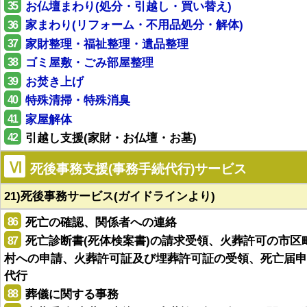
35
お仏壇まわり(処分・引越し・買い替え)
36
家まわり(リフォーム・不用品処分・解体)
37
家財整理・福祉整理・遺品整理
38
ゴミ屋敷・ごみ部屋整理
39
お焚き上げ
40
特殊清掃・特殊消臭
41
家屋解体
42
引越し支援(家財・お仏壇・お墓)
Ⅵ
死後事務支援(事務手続代行)サービス
21)死後事務サービス(ガイドラインより)
86
死亡の確認、関係者への連絡
87
死亡診断書(死体検案書)の請求受領、火葬許可の市区
村への申請、火葬許可証及び埋葬許可証の受領、死亡届申
代行
88
葬儀に関する事務