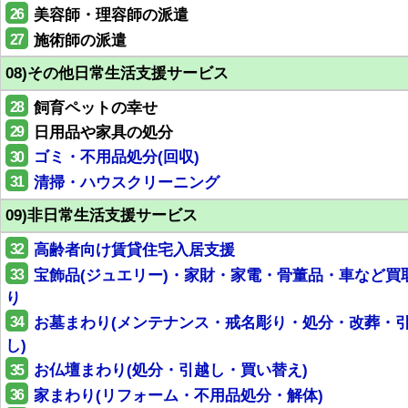
26
美容師・理容師の派遣
27
施術師の派遣
08)その他日常生活支援サービス
28
飼育ペットの幸せ
29
日用品や家具の処分
30
ゴミ・不用品処分(回収)
31
清掃・ハウスクリーニング
09)非日常生活支援サービス
32
高齢者向け賃貸住宅入居支援
33
宝飾品(ジュエリー)・家財・家電・骨董品・車など買
り
34
お墓まわり(メンテナンス・戒名彫り・処分・改葬・
し)
35
お仏壇まわり(処分・引越し・買い替え)
36
家まわり(リフォーム・不用品処分・解体)