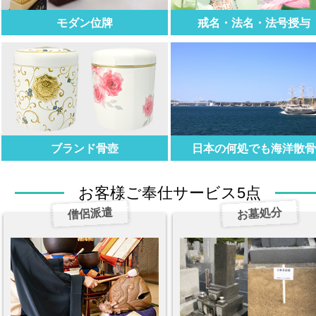
モダン位牌
戒名・法名・法号授与
ブランド骨壺
日本の何処でも海洋散
お客様ご奉仕サービス5点
僧侶派遣
お墓処分