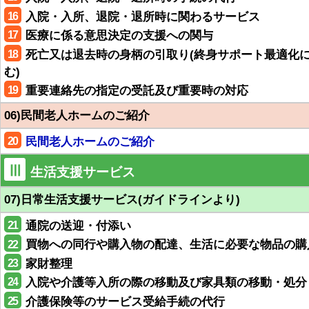
16
入院・入所、退院・退所時に関わるサービス
17
医療に係る意思決定の支援への関与
18
死亡又は退去時の身柄の引取り(終身サポート最適化
む)
19
重要連絡先の指定の受託及び重要時の対応
06)民間老人ホームのご紹介
20
民間老人ホームのご紹介
Ⅲ
生活支援サービス
07)日常生活支援サービス(ガイドラインより)
21
通院の送迎・付添い
22
買物への同行や購入物の配達、生活に必要な物品の購
23
家財整理
24
入院や介護等入所の際の移動及び家具類の移動・処分
25
介護保険等のサービス受給手続の代行