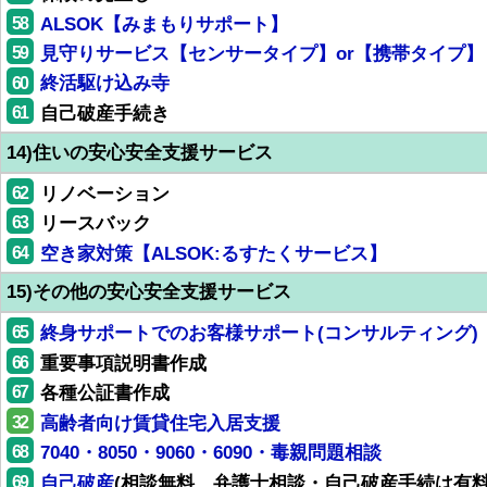
58
ALSOK【みまもりサポート】
59
見守りサービス【センサータイプ】or【携帯タイプ】
60
終活駆け込み寺
61
自己破産手続き
14)住いの安心安全支援サービス
62
リノベーション
63
リースバック
64
空き家対策【ALSOK:るすたくサービス】
15)その他の安心安全支援サービス
65
終身サポートでのお客様サポート(コンサルティング)
66
重要事項説明書作成
67
各種公証書作成
32
高齢者向け賃貸住宅入居支援
68
7040・8050・9060・6090・毒親問題相談
69
自己破産
(相談無料、弁護士相談・自己破産手続は有料