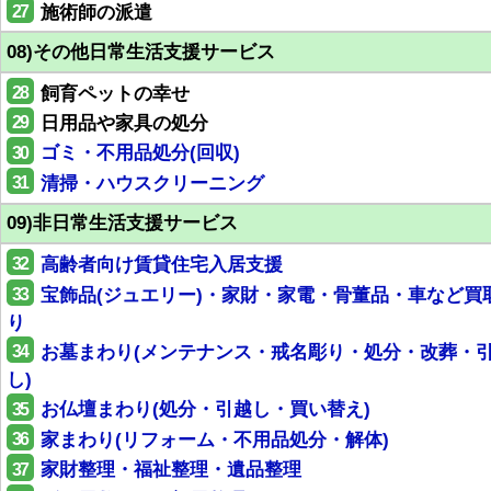
27
施術師の派遣
08)その他日常生活支援サービス
28
飼育ペットの幸せ
29
日用品や家具の処分
30
ゴミ・不用品処分(回収)
31
清掃・ハウスクリーニング
09)非日常生活支援サービス
32
高齢者向け賃貸住宅入居支援
33
宝飾品(ジュエリー)・家財・家電・骨董品・車など買
り
34
お墓まわり(メンテナンス・戒名彫り・処分・改葬・
し)
35
お仏壇まわり(処分・引越し・買い替え)
36
家まわり(リフォーム・不用品処分・解体)
37
家財整理・福祉整理・遺品整理