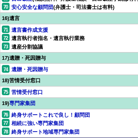
70
安心安全な顧問団
(弁護士・司法書士は有料)
16)遺言
71
遺言書作成支援
72
遺言執行者指名・遺言執行業務
73
遺産分割協議
17)遺贈・死因贈与
74
遺贈・死因贈与
18)苦情受付窓口
75
苦情受付窓口
19)
専門家集団
76
終身サポートこれで良し！顧問団
77
相続に強い専門家集団
78
終身サポート地域専門家集団