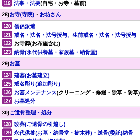
119
法事・法要
(自宅・お寺・墓前)
28)
お寺(寺院)
・
お坊さん
120
僧侶派遣
121
戒名・法名・法号授与、生前戒名・法名・法号授与
122
お寺葬(お布施含む)
123
納骨(永代供養墓・家族墓・納骨堂)
29)
お墓
124
建墓(お墓建立)
125
戒名彫り(追加彫り)
126
お墓メンテナンス
(クリーニング・修繕・除草・防草)
127
お墓処分
30)
ご遺骨整理・処分
128
改葬(ご遺骨の引越し)
129
永代供養(お墓・納骨堂・樹木葬)・送骨(委託)納骨