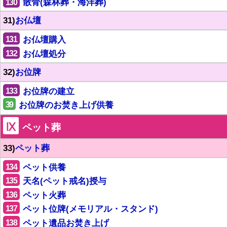
130
散骨(森林葬・海洋葬)
31)
お仏壇
131
お仏壇購入
132
お仏壇処分
32)
お位牌
133
お位牌の建立
39
お位牌のお焚き上げ供養
Ⅸ
ペット葬
33)
ペット葬
134
ペット供養
135
天名(ペット戒名)授与
136
ペット火葬
137
ペット位牌(メモリアル・スタンド)
138
ペット遺品お焚き上げ