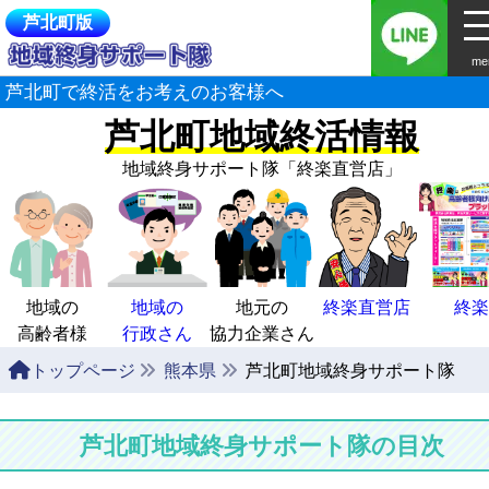
芦北町版
me
芦北町で終活をお考えのお客様へ
芦北町地域終活情報
地域終身サポート隊
「終楽直営店」
地域の
地域の
地元の
終楽直営店
終楽
高齢者様
行政さん
協力企業さん
トップページ
熊本県
芦北町地域終身サポート隊
芦北町地域終身サポート隊の目次