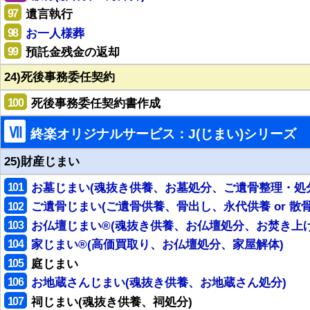
97
遺言執行
98
お一人様葬
99
預託金残金の返却
24)死後事務委任契約
100
死後事務委任契約書作成
Ⅶ
終楽オリジナルサービス：J(じまい)シリーズ
25)財産じまい
101
お墓じまい(魂抜き供養、お墓処分、ご遺骨整理・処
102
ご遺骨じまい(ご遺骨供養、骨出し、永代供養 or 散骨
103
お仏壇じまい®(魂抜き供養、お仏壇処分、お焚き上げ
104
家じまい®(高価買取り、お仏壇処分、家屋解体)
105
庭じまい
106
お地蔵さんじまい(魂抜き供養、お地蔵さん処分)
107
祠じまい(魂抜き供養、祠処分)