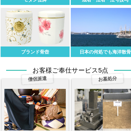
ブランド骨壺
日本の何処でも海洋散
お客様ご奉仕サービス5点
僧侶派遣
お墓処分