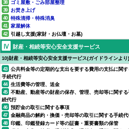
38
ゴミ屋敷・ごみ部屋整理
39
お焚き上げ
40
特殊清掃・特殊消臭
41
家屋解体
42
引越し支援(家財・お仏壇・お墓)
Ⅳ
財産・相続等安心安全支援サービス
10)財産・相続等安心安全支援サービス(ガイドラインより
43
公共料金等の定期的な支出を要する費用の支払に関す
手続代行
44
生活費等の管理、送金
45
不動産、動産等の財産の保存、管理、売却等に関する
続代行
46
預貯金の取引に関する事項
47
金融商品の解約・換価・売却等の取引に関する手続代
48
印鑑、印鑑登録カード等の証書・重要書類の保管