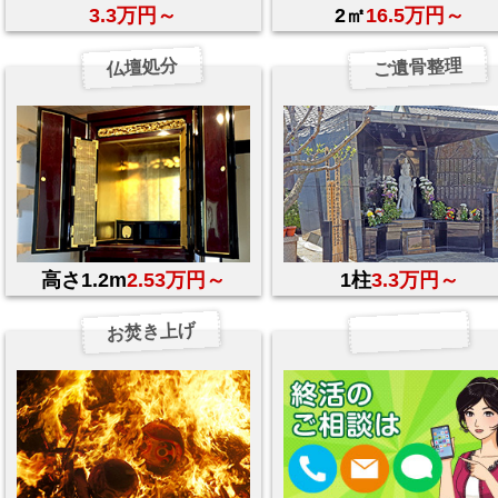
3.3万円～
2㎡
16.5万円～
ご遺骨整理
仏壇処分
高さ1.2m
2.53万円～
1柱
3.3万円～
お焚き上げ