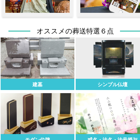
オススメの葬送特選６点
建墓
シンプル仏壇
モダン位牌
戒名・法名・法号授与