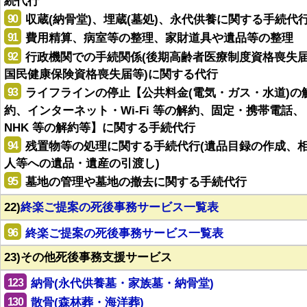
続代行
90
収蔵(納骨堂)、埋蔵(墓処)、永代供養に関する手続代
91
費用精算、病室等の整理、家財道具や遺品等の整理
92
行政機関での手続関係(後期高齢者医療制度資格喪失
国民健康保険資格喪失届等)に関する代行
93
ライフラインの停止【公共料金(電気・ガス・水道)の
約、インターネット・Wi-Fi 等の解約、固定・携帯電話、
NHK 等の解約等】に関する手続代行
94
残置物等の処理に関する手続代行(遺品目録の作成、
人等への遺品・遺産の引渡し)
95
墓地の管理や墓地の撤去に関する手続代行
22)
終楽ご提案の死後事務サービス一覧表
96
終楽ご提案の死後事務サービス一覧表
23)その他死後事務支援サービス
123
納骨(永代供養墓・家族墓・納骨堂)
130
散骨(森林葬・海洋葬)