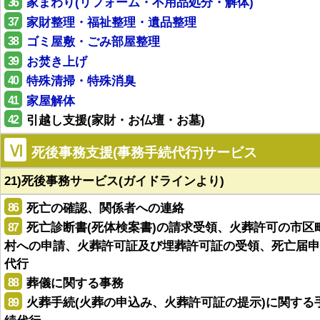
36
家まわり(リフォーム・不用品処分・解体)
37
家財整理・福祉整理・遺品整理
38
ゴミ屋敷・ごみ部屋整理
39
お焚き上げ
40
特殊清掃・特殊消臭
41
家屋解体
42
引越し支援(家財・お仏壇・お墓)
Ⅵ
死後事務支援(事務手続代行)サービス
21)死後事務サービス(ガイドラインより)
86
死亡の確認、関係者への連絡
87
死亡診断書(死体検案書)の請求受領、火葬許可の市区
村への申請、火葬許可証及び埋葬許可証の受領、死亡届申
代行
88
葬儀に関する事務
89
火葬手続(火葬の申込み、火葬許可証の提示)に関する