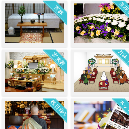
生花
直葬
片鉢
家族葬
ネッ
後日葬®