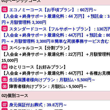
01)ベーシックコース
01
エコノミーコース【お手頃プラン】：60万円～
【入会金＋終身サポート最適化料：44 万円】＋預託金：1
円＋月額管理料 3,300円
02
スタンダードコース【フルサポートプラン】：130万
【入会金＋終身サポート最適化料：44万円】＋預託金：8
円～＋月額管理料 3,300円※簡単な死後事務サービス含む
03
スペシャルコース【分割プラン】
【入会金＋終身サポート最適化料：22万円】＋月額管理
15,000円
04
ゆとりコース【お好みプラン】
【入会金＋終身サポート最適化料：44万円】＋各種お見
05
生活保護者様向けプラン：月額払い 5,500円～
06
障害者様向けプラン：月額払い 5,500円～
02)個別コース
07
身元保証付お葬式：39.8万円～