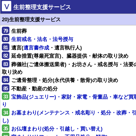
Ⅴ
生前整理支援サービス
20)生前整理支援サービス
79
生前葬
80
生前戒名・法名・法号授与
81
遺言(
遺言書作成
・遺言執行人)
82
延命措置(尊厳死宣言)、臓器提供・献体の取り決め
83
葬儀社(ご遺体搬送業者)・お坊さん・戒名授与・法要
取り決め
84
ご遺骨整理・処分(永代供養・散骨)の取り決め
85
不動産・動産の処分
33
宝飾品(ジュエリー)・家財・家電・骨董品・車など買
り
34
お墓まわり(メンテナンス・戒名彫り・処分・改葬・
し)
35
お仏壇まわり(処分・引越し・買い替え)