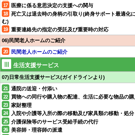
17
医療に係る意思決定の支援への関与
18
死亡又は退去時の身柄の引取り(終身サポート最適化
む)
19
重要連絡先の指定の受託及び重要時の対応
06)民間老人ホームのご紹介
20
民間老人ホームのご紹介
Ⅲ
生活支援サービス
07)日常生活支援サービス(ガイドラインより)
21
通院の送迎・付添い
22
買物への同行や購入物の配達、生活に必要な物品の購
23
家財整理
24
入院や介護等入所の際の移動及び家具類の移動・処分
25
介護保険等のサービス受給手続の代行
26
美容師・理容師の派遣