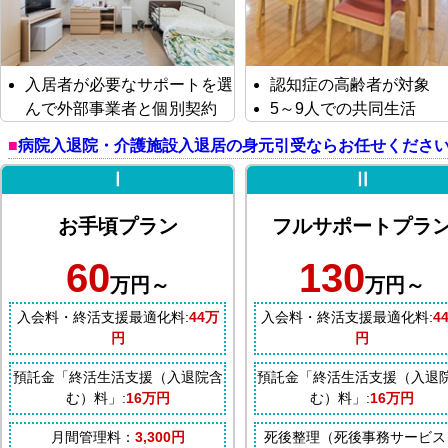
入居者が必要なサポートを選
認知症の高齢者が対象
んで外部事業者と個別契約
5～9人での共同生活
病院入退院・介護施設入退居の身元引受ならお任せくださ
Ⅰ
Ⅱ
お手頃プラン
フルサポートプラ
60
130
万円～
万円～
入会料・終活支援最適化料:
44万
入会料・終活支援最適化料:
4
円
円
預託金「終活生活支援（入退院含
預託金「終活生活支援（入退
む）料」:
16万円
む）料」:
16万円
月間管理料：
3,300円
死後整理（死後事務サービス