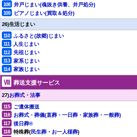
108
井戸じまい(魂抜き供養、井戸処分)
109
ピアノじまい(買取＆処分)
26)生活じまい
110
ふるさと(故郷)じまい
111
人生じまい
112
先祖じまい
113
家系じまい
114
家族じまい
Ⅷ
葬送支援サービス
27)
お葬式
・
法事
115
ご遺体搬送
116
お葬式・葬儀(直葬・一日葬・家族葬・一般葬)
117
後日葬®
118
特殊葬(
民生葬
・
お一人様葬
)