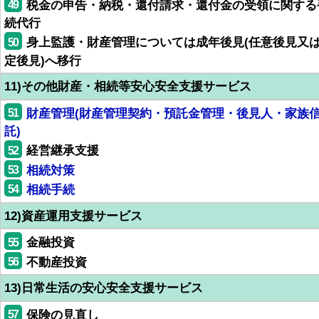
49
税金の申告・納税・還付請求・還付金の受領に関する
続代行
50
身上監護・財産管理については成年後見(任意後見又
定後見)へ移行
11)その他財産・相続等安心安全支援サービス
51
財産管理(財産管理契約・預託金管理・後見人・家族
託)
52
経営継承支援
53
相続対策
54
相続手続
12)資産運用支援サービス
55
金融投資
56
不動産投資
13)日常生活の安心安全支援サービス
57
保険の見直し