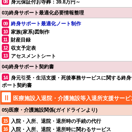
08
身元保証付お寺葬：39.8万円～
03)終身サポート最適化必要情報整理
09
終身サポート最適化ノート制作
10
家族(家系)図制作
11
財産目録
12
収支予定表
13
アセスメントシート
04)終身サポート契約書
14
身元引受・生活支援・死後事務サービスに関する終身
ポート契約書
Ⅱ
医療施設入退院・介護施設等入退所支援サービ
05)医療・介護施設関係(ガイドラインより)
15
入院・入所、退院・退所時の手続の代行
16
入院・入所、退院・退所時に関わるサービス