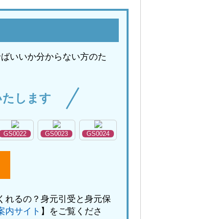
せばいいか分からない方のた
。
いたします
GS0022
GS0023
GS0024
くれるの？身元引受と身元保
案内サイト
】をご覧くださ