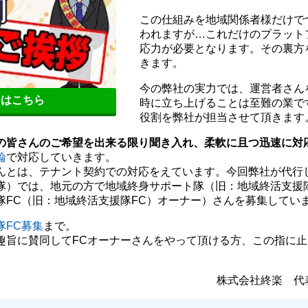
この仕組みを地域関係者様だけで
われますが…これだけのプラット
応力が必要となります。その裏方
きます。
今の弊社の実力では、運営者さん
シはこちら
時に立ち上げることは至難の業で
役割を弊社が担当させて頂きます
の皆さんのご希望を出来る限り聞き入れ、柔軟に且つ迅速に対
論
で対応していきます。
んとは、テナント契約での対応をえています。今回弊社が代行
隊）では、地元の方で地域終身サポート隊（旧：地域終活支援
隊FC（旧：地域終活支援隊FC）オーナー）さんを募集してい
隊FC募集
まで。
趣旨に賛同してFCオーナーさんをやって頂ける方、この指に
。
株式会社終楽 代