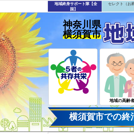
地域終身サポート隊【全
セレクト（お
国】
神奈川県
横須賀市
地域の高齢
横須賀市での終