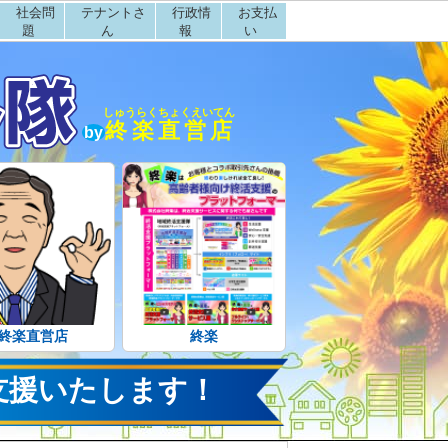
社会問
テナントさ
行政情
お支払
題
ん
報
い
しゅうらくちょくえいてん
終楽直営店
by
終楽直営店
終楽
支援いたします！