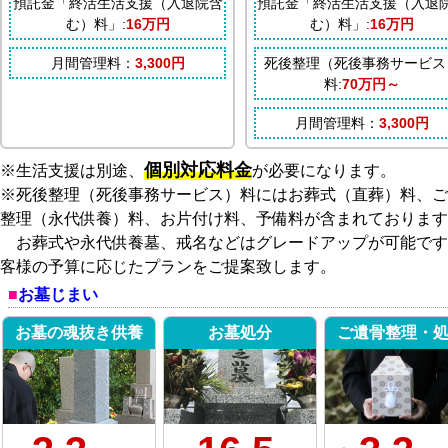
預託金「終活生活支援（入退院含
預託金「終活生活支援（入退
む）料」:
16万円
む）料」:
16万円
月間管理料：
3,300円
死後整理（死後事務サービス
料:
70万円～
月間管理料：
3,300円
個別対応料金
※生活支援は別途、
が必要になります。
※死後整理（死後事務サービス）料にはお葬式（直葬）料、ご
整理（永代供養）料、お片付け料、予備料が含まれております
お葬式や永代供養墓、戒名などはグレードアップが可能です
客様の予算に応じたプランをご提案致します。
お墓じまい
お墓の魂抜き供養
お墓処分
ご遺骨整理・