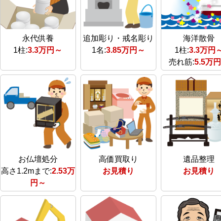
永代供養
追加彫り・戒名彫り
海洋散骨
1柱:
3.3万円～
1名:
3.85万円～
1柱:
3.3万円
売れ筋:
5.5万
お仏壇処分
高価買取り
遺品整理
高さ1.2mまで:
2.53万
お見積り
お見積り
円～