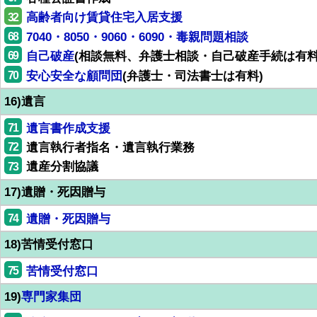
32
高齢者向け賃貸住宅入居支援
68
7040・8050・9060・6090・毒親問題相談
69
自己破産
(相談無料、弁護士相談・自己破産手続は有料
70
安心安全な顧問団
(弁護士・司法書士は有料)
16)遺言
71
遺言書作成支援
72
遺言執行者指名・遺言執行業務
73
遺産分割協議
17)遺贈・死因贈与
74
遺贈・死因贈与
18)苦情受付窓口
75
苦情受付窓口
19)
専門家集団