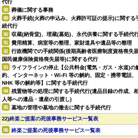
代行
88
葬儀に関する事務
89
火葬手続(火葬の申込み、火葬許可証の提示)に関する
続代行
90
収蔵(納骨堂)、埋蔵(墓処)、永代供養に関する手続代
91
費用精算、病室等の整理、家財道具や遺品等の整理
92
行政機関での手続関係(後期高齢者医療制度資格喪失
国民健康保険資格喪失届等)に関する代行
93
ライフラインの停止【公共料金(電気・ガス・水道)の
約、インターネット・Wi-Fi 等の解約、固定・携帯電話、
NHK 等の解約等】に関する手続代行
94
残置物等の処理に関する手続代行(遺品目録の作成、
人等への遺品・遺産の引渡し)
95
墓地の管理や墓地の撤去に関する手続代行
22)
終楽ご提案の死後事務サービス一覧表
96
終楽ご提案の死後事務サービス一覧表