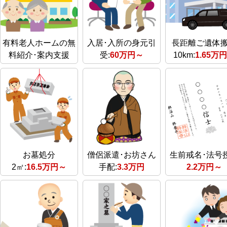
有料老人ホームの無
入居･入所の身元引
長距離ご遺体
料紹介･案内支援
受:
60万円～
10km:
1.65万
お墓処分
僧侶派遣･お坊さん
生前戒名･法号
2㎡:
16.5万円～
手配:
3.3万円
2.2万円～