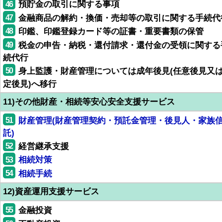
46
預貯金の取引に関する事項
47
金融商品の解約・換価・売却等の取引に関する手続代
48
印鑑、印鑑登録カード等の証書・重要書類の保管
49
税金の申告・納税・還付請求・還付金の受領に関する
続代行
50
身上監護・財産管理については成年後見(任意後見又
定後見)へ移行
11)その他財産・相続等安心安全支援サービス
51
財産管理(財産管理契約・預託金管理・後見人・家族
託)
52
経営継承支援
53
相続対策
54
相続手続
12)資産運用支援サービス
55
金融投資