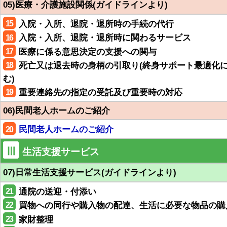
05)医療・介護施設関係(ガイドラインより)
15
入院・入所、退院・退所時の手続の代行
16
入院・入所、退院・退所時に関わるサービス
17
医療に係る意思決定の支援への関与
18
死亡又は退去時の身柄の引取り(終身サポート最適化
む)
19
重要連絡先の指定の受託及び重要時の対応
06)民間老人ホームのご紹介
20
民間老人ホームのご紹介
Ⅲ
生活支援サービス
07)日常生活支援サービス(ガイドラインより)
21
通院の送迎・付添い
22
買物への同行や購入物の配達、生活に必要な物品の購
23
家財整理