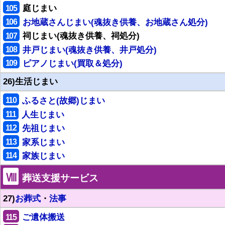
105
庭じまい
106
お地蔵さんじまい(魂抜き供養、お地蔵さん処分)
107
祠じまい(魂抜き供養、祠処分)
108
井戸じまい(魂抜き供養、井戸処分)
109
ピアノじまい(買取＆処分)
26)生活じまい
110
ふるさと(故郷)じまい
111
人生じまい
112
先祖じまい
113
家系じまい
114
家族じまい
Ⅷ
葬送支援サービス
27)
お葬式
・
法事
115
ご遺体搬送