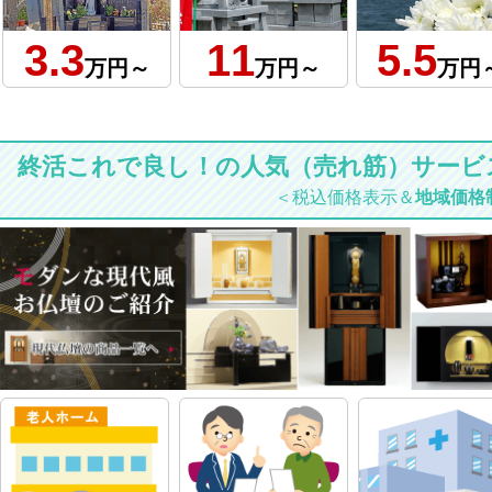
3.3
11
5.5
万円～
万円～
万円
終活これで良し！の人気（売れ筋）サービ
＜税込価格表示＆
地域価格