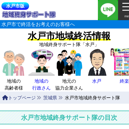
水戸市版
me
水戸市で終活をお考えのお客様へ
水戸市地域終活情報
地域終身サポート隊
「水戸」
地域の
地域の
地元の
水戸
終楽
高齢者様
行政さん
協力企業さん
トップページ
茨城県
水戸市地域終身サポート隊
水戸市地域終身サポート隊の目次