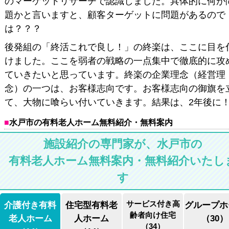
のマーケットリサーチで認識しました。具体的に何が
題かと言いますと、顧客ターゲットに問題があるので
は？？？
後発組の「終活これで良し！」の終楽は、ここに目を
けました。ここを弱者の戦略の一点集中で徹底的に攻
ていきたいと思っています。終楽の企業理念（経営理
念）の一つは、お客様志向です。お客様志向の御旗を
て、大物に喰らい付いていきます。結果は、2年後に
水戸市の有料老人ホーム無料紹介・無料案内
施設紹介の専門家が、水戸市の
有料老人ホーム無料案内・無料紹介いたし
す
サービス付き高
介護付き有料
住宅型有料老
グループホ
齢者向け住宅
老人ホーム
人ホーム
（30）
（34）