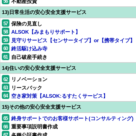
56
不動産投資
13)日常生活の安心安全支援サービス
57
保険の見直し
58
ALSOK【みまもりサポート】
59
見守りサービス【センサータイプ】or【携帯タイプ】
60
終活駆け込み寺
61
自己破産手続き
14)住いの安心安全支援サービス
62
リノベーション
63
リースバック
64
空き家対策【ALSOK:るすたくサービス】
15)その他の安心安全支援サービス
65
終身サポートでのお客様サポート(コンサルティング)
66
重要事項説明書作成
67
各種公証書作成