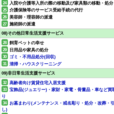
24
入院や介護等入所の際の移動及び家具類の移動・処分
25
介護保険等のサービス受給手続の代行
26
美容師・理容師の派遣
27
施術師の派遣
08)その他日常生活支援サービス
28
飼育ペットの幸せ
29
日用品や家具の処分
30
ゴミ・不用品処分(回収)
31
清掃・ハウスクリーニング
09)非日常生活支援サービス
32
高齢者向け賃貸住宅入居支援
33
宝飾品(ジュエリー)・家財・家電・骨董品・車など買
り
34
お墓まわり(メンテナンス・戒名彫り・処分・改葬・
し)