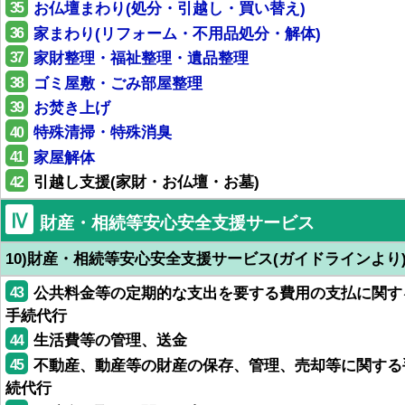
35
お仏壇まわり(処分・引越し・買い替え)
36
家まわり(リフォーム・不用品処分・解体)
37
家財整理・福祉整理・遺品整理
38
ゴミ屋敷・ごみ部屋整理
39
お焚き上げ
40
特殊清掃・特殊消臭
41
家屋解体
42
引越し支援(家財・お仏壇・お墓)
Ⅳ
財産・相続等安心安全支援サービス
10)財産・相続等安心安全支援サービス(ガイドラインより
43
公共料金等の定期的な支出を要する費用の支払に関す
手続代行
44
生活費等の管理、送金
45
不動産、動産等の財産の保存、管理、売却等に関する
続代行