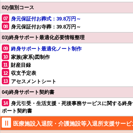
02)個別コース
07
身元保証付お葬式：39.8万円～
08
身元保証付お寺葬：39.8万円～
03)終身サポート最適化必要情報整理
09
終身サポート最適化ノート制作
10
家族(家系)図制作
11
財産目録
12
収支予定表
13
アセスメントシート
04)終身サポート契約書
14
身元引受・生活支援・死後事務サービスに関する終身
ポート契約書
Ⅱ
医療施設入退院・介護施設等入退所支援サービ