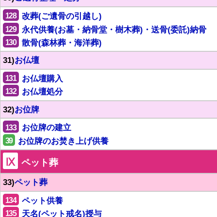
128
改葬(ご遺骨の引越し)
129
永代供養(お墓・納骨堂・樹木葬)・送骨(委託)納骨
130
散骨(森林葬・海洋葬)
31)
お仏壇
131
お仏壇購入
132
お仏壇処分
32)
お位牌
133
お位牌の建立
39
お位牌のお焚き上げ供養
Ⅸ
ペット葬
33)
ペット葬
134
ペット供養
135
天名(ペット戒名)授与