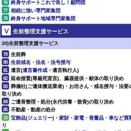
76
終身サポートこれで良し！顧問団
77
相続に強い専門家集団
78
終身サポート地域専門家集団
Ⅴ
生前整理支援サービス
20)生前整理支援サービス
79
生前葬
80
生前戒名・法名・法号授与
81
遺言(
遺言書作成
・遺言執行人)
82
延命措置(尊厳死宣言)、臓器提供・献体の取り決め
83
葬儀社(ご遺体搬送業者)・お坊さん・戒名授与・法要
取り決め
84
ご遺骨整理・処分(永代供養・散骨)の取り決め
85
不動産・動産の処分
33
宝飾品(ジュエリー)・家財・家電・骨董品・車など買
り