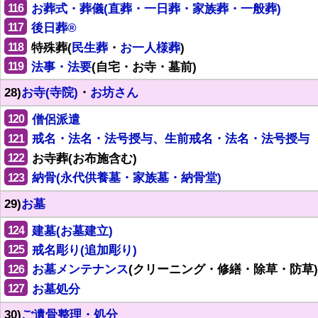
116
お葬式・葬儀(直葬・一日葬・家族葬・一般葬)
117
後日葬®
118
特殊葬(
民生葬
・
お一人様葬
)
119
法事・法要
(自宅・お寺・墓前)
28)
お寺(寺院)
・
お坊さん
120
僧侶派遣
121
戒名・法名・法号授与、生前戒名・法名・法号授与
122
お寺葬(お布施含む)
123
納骨(永代供養墓・家族墓・納骨堂)
29)
お墓
124
建墓(お墓建立)
125
戒名彫り(追加彫り)
126
お墓メンテナンス
(クリーニング・修繕・除草・防草)
127
お墓処分
30)
ご遺骨整理・処分