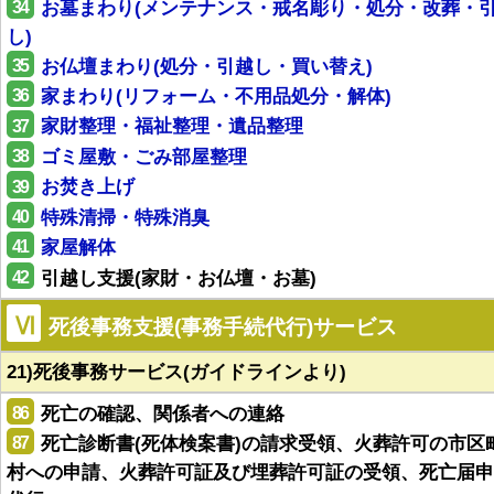
34
お墓まわり(メンテナンス・戒名彫り・処分・改葬・
し)
35
お仏壇まわり(処分・引越し・買い替え)
36
家まわり(リフォーム・不用品処分・解体)
37
家財整理・福祉整理・遺品整理
38
ゴミ屋敷・ごみ部屋整理
39
お焚き上げ
40
特殊清掃・特殊消臭
41
家屋解体
42
引越し支援(家財・お仏壇・お墓)
Ⅵ
死後事務支援(事務手続代行)サービス
21)死後事務サービス(ガイドラインより)
86
死亡の確認、関係者への連絡
87
死亡診断書(死体検案書)の請求受領、火葬許可の市区
村への申請、火葬許可証及び埋葬許可証の受領、死亡届申