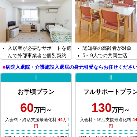
入居者が必要なサポートを選
認知症の高齢者が対象
んで外部事業者と個別契約
5～9人での共同生活
病院入退院・介護施設入退居の身元引受ならお任せくださ
Ⅰ
Ⅱ
お手頃プラン
フルサポートプラ
60
130
万円～
万円～
入会料・終活支援最適化料:
44万
入会料・終活支援最適化料:
4
円
円