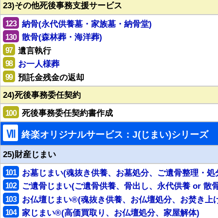
23)その他死後事務支援サービス
123
納骨(永代供養墓・家族墓・納骨堂)
130
散骨(森林葬・海洋葬)
97
遺言執行
98
お一人様葬
99
預託金残金の返却
24)死後事務委任契約
100
死後事務委任契約書作成
Ⅶ
終楽オリジナルサービス：J(じまい)シリーズ
25)財産じまい
101
お墓じまい(魂抜き供養、お墓処分、ご遺骨整理・処
102
ご遺骨じまい(ご遺骨供養、骨出し、永代供養 or 散骨
103
お仏壇じまい®(魂抜き供養、お仏壇処分、お焚き上げ
104
家じまい®(高価買取り、お仏壇処分、家屋解体)