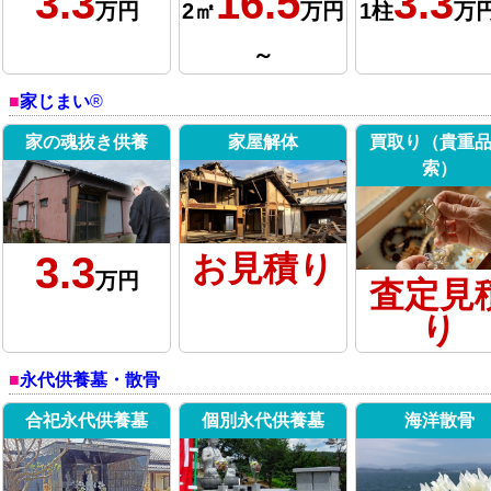
3.3
16.5
3.3
万円
2㎡
万円
1柱
万
～
家じまい
®
家の魂抜き供養
家屋解体
買取り（貴重
索）
3.3
お見積り
万円
査定見
り
永代供養墓・散骨
合祀永代供養墓
個別永代供養墓
海洋散骨