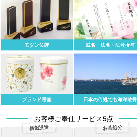
モダン位牌
戒名・法名・法号授与
ブランド骨壺
日本の何処でも海洋散
お客様ご奉仕サービス5点
僧侶派遣
お墓処分