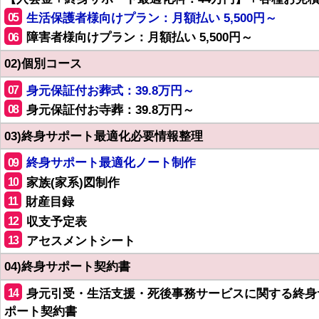
05
生活保護者様向けプラン：月額払い 5,500円～
06
障害者様向けプラン：月額払い 5,500円～
02)個別コース
07
身元保証付お葬式：39.8万円～
08
身元保証付お寺葬：39.8万円～
03)終身サポート最適化必要情報整理
09
終身サポート最適化ノート制作
10
家族(家系)図制作
11
財産目録
12
収支予定表
13
アセスメントシート
04)終身サポート契約書
14
身元引受・生活支援・死後事務サービスに関する終身
ポート契約書