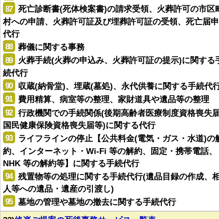
87
死亡診断書(死体検案書)の請求受領、火葬許可の市区
村への申請、火葬許可証及び埋葬許可証の受領、死亡届申
代行
88
葬儀に関する事務
89
火葬手続(火葬の申込み、火葬許可証の提示)に関する
続代行
90
収蔵(納骨堂)、埋蔵(墓処)、永代供養に関する手続代
91
費用精算、病室等の整理、家財道具や遺品等の整理
92
行政機関での手続関係(後期高齢者医療制度資格喪失
国民健康保険資格喪失届等)に関する代行
93
ライフラインの停止【公共料金(電気・ガス・水道)の
約、インターネット・Wi-Fi 等の解約、固定・携帯電話、
NHK 等の解約等】に関する手続代行
94
残置物等の処理に関する手続代行(遺品目録の作成、
人等への遺品・遺産の引渡し)
95
墓地の管理や墓地の撤去に関する手続代行