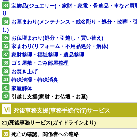
33
宝飾品(ジュエリー)・家財・家電・骨董品・車など買
り
34
お墓まわり(メンテナンス・戒名彫り・処分・改葬・
し)
35
お仏壇まわり(処分・引越し・買い替え)
36
家まわり(リフォーム・不用品処分・解体)
37
家財整理・福祉整理・遺品整理
38
ゴミ屋敷・ごみ部屋整理
39
お焚き上げ
40
特殊清掃・特殊消臭
41
家屋解体
42
引越し支援(家財・お仏壇・お墓)
Ⅵ
死後事務支援(事務手続代行)サービス
21)死後事務サービス(ガイドラインより)
86
死亡の確認、関係者への連絡