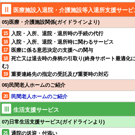
Ⅱ
医療施設入退院・介護施設等入退所支援サービ
05)医療・介護施設関係(ガイドラインより)
15
入院・入所、退院・退所時の手続の代行
16
入院・入所、退院・退所時に関わるサービス
17
医療に係る意思決定の支援への関与
18
死亡又は退去時の身柄の引取り(終身サポート最適化
む)
19
重要連絡先の指定の受託及び重要時の対応
06)民間老人ホームのご紹介
20
民間老人ホームのご紹介
Ⅲ
生活支援サービス
07)日常生活支援サービス(ガイドラインより)
21
通院の送迎・付添い