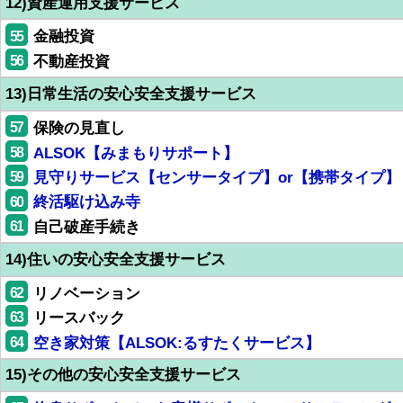
12)資産運用支援サービス
55
金融投資
56
不動産投資
13)日常生活の安心安全支援サービス
57
保険の見直し
58
ALSOK【みまもりサポート】
59
見守りサービス【センサータイプ】or【携帯タイプ】
60
終活駆け込み寺
61
自己破産手続き
14)住いの安心安全支援サービス
62
リノベーション
63
リースバック
64
空き家対策【ALSOK:るすたくサービス】
15)その他の安心安全支援サービス