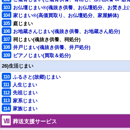
103
お仏壇じまい®(魂抜き供養、お仏壇処分、お焚き上げ
104
家じまい®(高価買取り、お仏壇処分、家屋解体)
105
庭じまい
106
お地蔵さんじまい(魂抜き供養、お地蔵さん処分)
107
祠じまい(魂抜き供養、祠処分)
108
井戸じまい(魂抜き供養、井戸処分)
109
ピアノじまい(買取＆処分)
26)生活じまい
110
ふるさと(故郷)じまい
111
人生じまい
112
先祖じまい
113
家系じまい
114
家族じまい
Ⅷ
葬送支援サービス