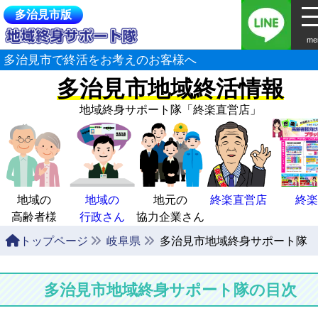
多治見市版
me
多治見市で終活をお考えのお客様へ
多治見市地域終活情報
地域終身サポート隊
「終楽直営店」
地域の
地域の
地元の
終楽直営店
終楽
高齢者様
行政さん
協力企業さん
トップページ
岐阜県
多治見市地域終身サポート隊
多治見市地域終身サポート隊の目次