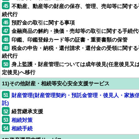
45
不動産、動産等の財産の保存、管理、売却等に関する
続代行
46
預貯金の取引に関する事項
47
金融商品の解約・換価・売却等の取引に関する手続代
48
印鑑、印鑑登録カード等の証書・重要書類の保管
49
税金の申告・納税・還付請求・還付金の受領に関する
続代行
50
身上監護・財産管理については成年後見(任意後見又
定後見)へ移行
11)その他財産・相続等安心安全支援サービス
51
財産管理(財産管理契約・預託金管理・後見人・家族
託)
52
経営継承支援
53
相続対策
54
相続手続