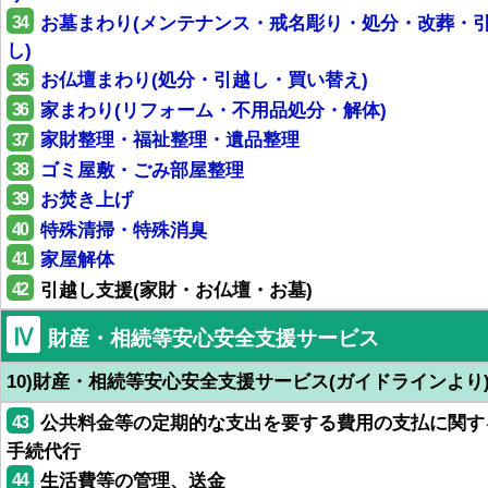
34
お墓まわり(メンテナンス・戒名彫り・処分・改葬・
し)
35
お仏壇まわり(処分・引越し・買い替え)
36
家まわり(リフォーム・不用品処分・解体)
37
家財整理・福祉整理・遺品整理
38
ゴミ屋敷・ごみ部屋整理
39
お焚き上げ
40
特殊清掃・特殊消臭
41
家屋解体
42
引越し支援(家財・お仏壇・お墓)
Ⅳ
財産・相続等安心安全支援サービス
10)財産・相続等安心安全支援サービス(ガイドラインより
43
公共料金等の定期的な支出を要する費用の支払に関す
手続代行
44
生活費等の管理、送金