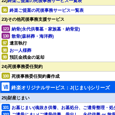
22)
終楽ご提案の死後事務サービス一覧表
96
終楽ご提案の死後事務サービス一覧表
23)その他死後事務支援サービス
123
納骨(永代供養墓・家族墓・納骨堂)
130
散骨(森林葬・海洋葬)
97
遺言執行
98
お一人様葬
99
預託金残金の返却
24)死後事務委任契約
100
死後事務委任契約書作成
Ⅶ
終楽オリジナルサービス：J(じまい)シリーズ
25)財産じまい
101
お墓じまい(魂抜き供養、お墓処分、ご遺骨整理・処
102
ご遺骨じまい(ご遺骨供養、骨出し、永代供養 or 散骨