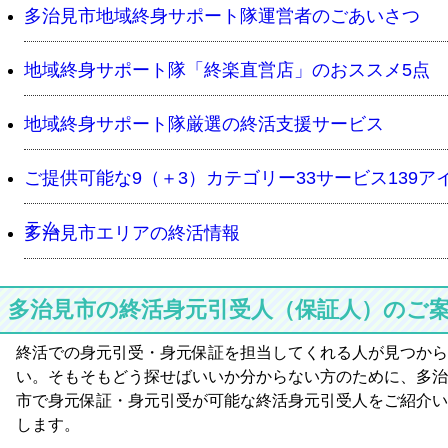
多治見市地域終身サポート隊運営者のごあいさつ
地域終身サポート隊「終楽直営店」のおススメ5点
地域終身サポート隊厳選の終活支援サービス
ご提供可能な9（＋3）カテゴリー33サービス139ア
テム
多治見市エリアの終活情報
多治見市の終活身元引受人（保証人）のご
終活での身元引受・身元保証を担当してくれる人が見つから
い。そもそもどう探せばいいか分からない方のために、多治
市で身元保証・身元引受が可能な終活身元引受人をご紹介い
します。