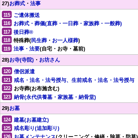
27)
お葬式
・
法事
115
ご遺体搬送
116
お葬式・葬儀(直葬・一日葬・家族葬・一般葬)
117
後日葬®
118
特殊葬(
民生葬
・
お一人様葬
)
119
法事・法要
(自宅・お寺・墓前)
28)
お寺(寺院)
・
お坊さん
120
僧侶派遣
121
戒名・法名・法号授与、生前戒名・法名・法号授与
122
お寺葬(お布施含む)
123
納骨(永代供養墓・家族墓・納骨堂)
29)
お墓
124
建墓(お墓建立)
125
戒名彫り(追加彫り)
126
お墓メンテナンス
(クリーニング・修繕・除草・防草)