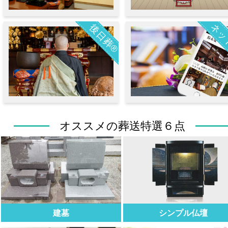
ネッ
後日葬®
オススメの葬送特選６点
建墓
シンプル仏壇