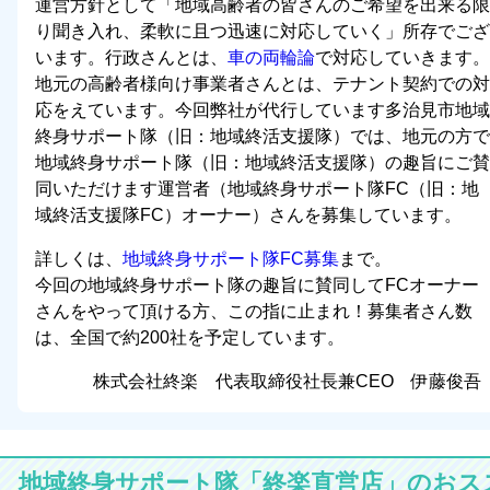
運営方針として「
地域高齢者の皆さんのご希望を出来る限
り聞き入れ、柔軟に且つ迅速に対応していく
」所存でござ
います。行政さんとは、
車の両輪論
で対応していきます。
地元の高齢者様向け事業者さんとは、テナント契約での対
応をえています。今回弊社が代行しています多治見市地域
終身サポート隊（旧：地域終活支援隊）では、地元の方で
地域終身サポート隊（旧：地域終活支援隊）の趣旨にご賛
同いただけます運営者（地域終身サポート隊FC（旧：地
域終活支援隊FC）オーナー）さんを募集しています。
詳しくは、
地域終身サポート隊FC募集
まで。
今回の地域終身サポート隊の趣旨に賛同してFCオーナー
さんをやって頂ける方、この指に止まれ！募集者さん数
は、全国で約200社を予定しています。
株式会社終楽 代表取締役社長兼CEO 伊藤俊吾
地域終身サポート隊「終楽直営店」のおス