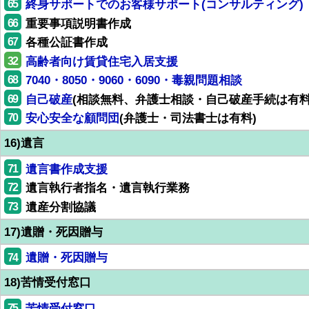
65
終身サポートでのお客様サポート(コンサルティング)
66
重要事項説明書作成
67
各種公証書作成
32
高齢者向け賃貸住宅入居支援
68
7040・8050・9060・6090・毒親問題相談
69
自己破産
(相談無料、弁護士相談・自己破産手続は有料
70
安心安全な顧問団
(弁護士・司法書士は有料)
16)遺言
71
遺言書作成支援
72
遺言執行者指名・遺言執行業務
73
遺産分割協議
17)遺贈・死因贈与
74
遺贈・死因贈与
18)苦情受付窓口
75
苦情受付窓口