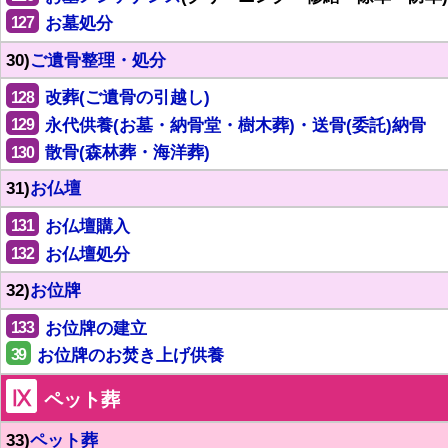
127
お墓処分
30)
ご遺骨整理・処分
128
改葬(ご遺骨の引越し)
129
永代供養(お墓・納骨堂・樹木葬)・送骨(委託)納骨
130
散骨(森林葬・海洋葬)
31)
お仏壇
131
お仏壇購入
132
お仏壇処分
32)
お位牌
133
お位牌の建立
39
お位牌のお焚き上げ供養
Ⅸ
ペット葬
33)
ペット葬