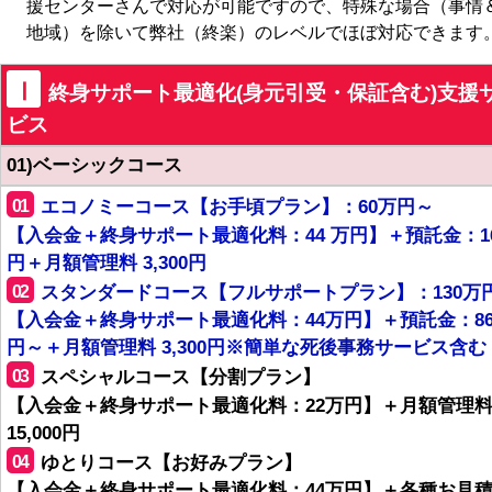
援センターさんで対応が可能ですので、特殊な場合（事情
地域）を除いて弊社（終楽）のレベルでほぼ対応できます
Ⅰ
終身サポート最適化(身元引受・保証含む)支援
ビス
01)ベーシックコース
01
エコノミーコース【お手頃プラン】：60万円～
【入会金＋終身サポート最適化料：44 万円】＋預託金：1
円＋月額管理料 3,300円
02
スタンダードコース【フルサポートプラン】：130万
【入会金＋終身サポート最適化料：44万円】＋預託金：8
円～＋月額管理料 3,300円※簡単な死後事務サービス含む
03
スペシャルコース【分割プラン】
【入会金＋終身サポート最適化料：22万円】＋月額管理
15,000円
04
ゆとりコース【お好みプラン】
【入会金＋終身サポート最適化料：44万円】＋各種お見