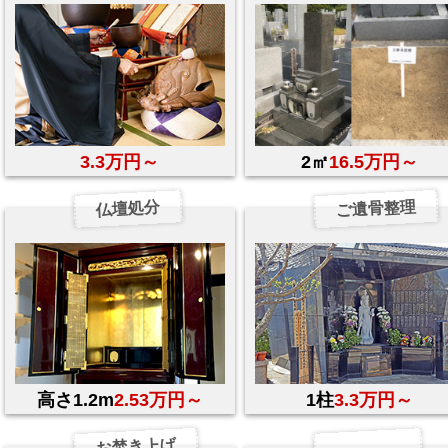
3.3万円～
2㎡
16.5万円～
ご遺骨整理
仏壇処分
高さ1.2m
2.53万円～
1柱
3.3万円～
お焚き上げ