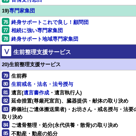
19)
専門家集団
76
終身サポートこれで良し！顧問団
77
相続に強い専門家集団
78
終身サポート地域専門家集団
Ⅴ
生前整理支援サービス
20)生前整理支援サービス
79
生前葬
80
生前戒名・法名・法号授与
81
遺言(
遺言書作成
・遺言執行人)
82
延命措置(尊厳死宣言)、臓器提供・献体の取り決め
83
葬儀社(ご遺体搬送業者)・お坊さん・戒名授与・法要
取り決め
84
ご遺骨整理・処分(永代供養・散骨)の取り決め
85
不動産・動産の処分