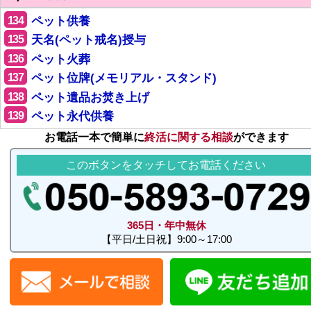
134
ペット供養
135
天名(ペット戒名)授与
136
ペット火葬
137
ペット位牌(メモリアル・スタンド)
138
ペット遺品お焚き上げ
139
ペット永代供養
お電話一本で簡単に
終活に関する相談
ができます
このボタンをタッチしてお電話ください
365日・年中無休
【平日/土日祝】9:00～17:00