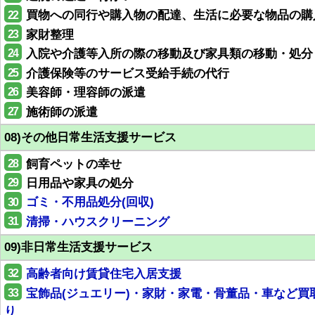
22
買物への同行や購入物の配達、生活に必要な物品の購
23
家財整理
24
入院や介護等入所の際の移動及び家具類の移動・処分
25
介護保険等のサービス受給手続の代行
26
美容師・理容師の派遣
27
施術師の派遣
08)その他日常生活支援サービス
28
飼育ペットの幸せ
29
日用品や家具の処分
30
ゴミ・不用品処分(回収)
31
清掃・ハウスクリーニング
09)非日常生活支援サービス
32
高齢者向け賃貸住宅入居支援
33
宝飾品(ジュエリー)・家財・家電・骨董品・車など買
り