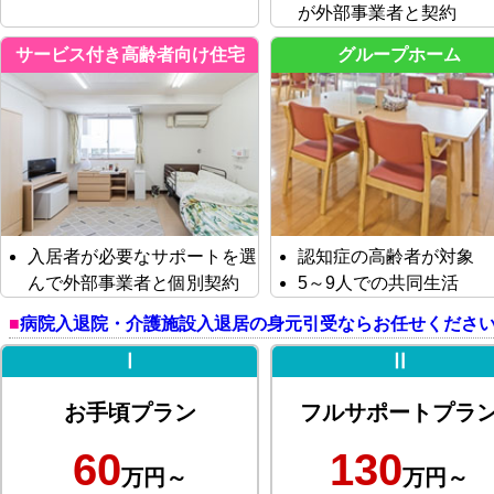
が外部事業者と契約
サービス付き高齢者向け住宅
グループホーム
入居者が必要なサポートを選
認知症の高齢者が対象
んで外部事業者と個別契約
5～9人での共同生活
病院入退院・介護施設入退居の身元引受ならお任せくださ
Ⅰ
Ⅱ
お手頃プラン
フルサポートプラ
60
130
万円～
万円～