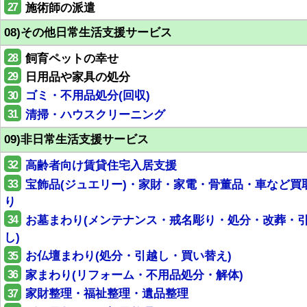
27
施術師の派遣
08)その他日常生活支援サービス
28
飼育ペットの幸せ
29
日用品や家具の処分
30
ゴミ・不用品処分(回収)
31
清掃・ハウスクリーニング
09)非日常生活支援サービス
32
高齢者向け賃貸住宅入居支援
33
宝飾品(ジュエリー)・家財・家電・骨董品・車など買
り
34
お墓まわり(メンテナンス・戒名彫り・処分・改葬・
し)
35
お仏壇まわり(処分・引越し・買い替え)
36
家まわり(リフォーム・不用品処分・解体)
37
家財整理・福祉整理・遺品整理