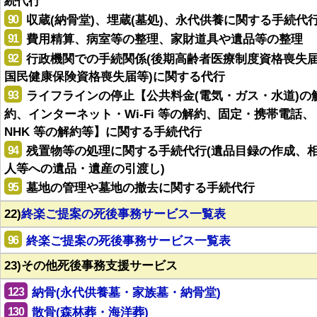
続代行
90
収蔵(納骨堂)、埋蔵(墓処)、永代供養に関する手続代
91
費用精算、病室等の整理、家財道具や遺品等の整理
92
行政機関での手続関係(後期高齢者医療制度資格喪失
国民健康保険資格喪失届等)に関する代行
93
ライフラインの停止【公共料金(電気・ガス・水道)の
約、インターネット・Wi-Fi 等の解約、固定・携帯電話、
NHK 等の解約等】に関する手続代行
94
残置物等の処理に関する手続代行(遺品目録の作成、
人等への遺品・遺産の引渡し)
95
墓地の管理や墓地の撤去に関する手続代行
22)
終楽ご提案の死後事務サービス一覧表
96
終楽ご提案の死後事務サービス一覧表
23)その他死後事務支援サービス
123
納骨(永代供養墓・家族墓・納骨堂)
130
散骨(森林葬・海洋葬)