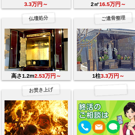
3.3万円～
2㎡
16.5万円～
ご遺骨整理
仏壇処分
高さ1.2m
2.53万円～
1柱
3.3万円～
お焚き上げ