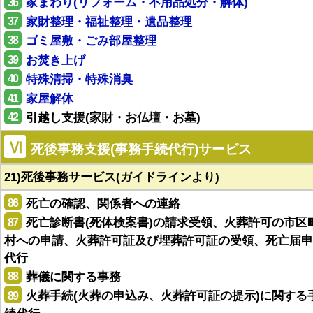
36
家まわり(リフォーム・不用品処分・解体)
37
家財整理・福祉整理・遺品整理
38
ゴミ屋敷・ごみ部屋整理
39
お焚き上げ
40
特殊清掃・特殊消臭
41
家屋解体
42
引越し支援(家財・お仏壇・お墓)
Ⅵ
死後事務支援(事務手続代行)サービス
21)死後事務サービス(ガイドラインより)
86
死亡の確認、関係者への連絡
87
死亡診断書(死体検案書)の請求受領、火葬許可の市区
村への申請、火葬許可証及び埋葬許可証の受領、死亡届申
代行
88
葬儀に関する事務
89
火葬手続(火葬の申込み、火葬許可証の提示)に関する