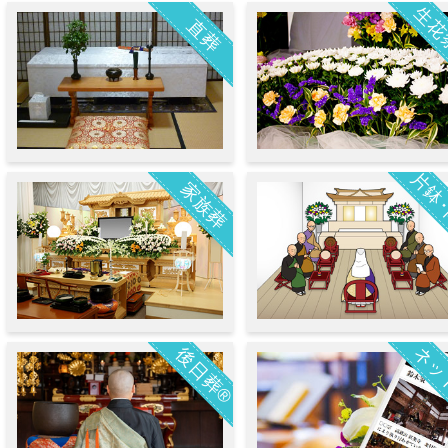
生花
直葬
片鉢
家族葬
ネッ
後日葬®