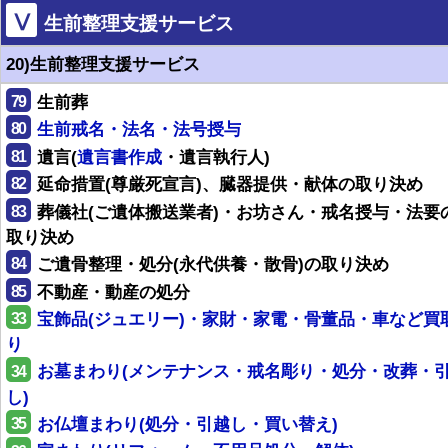
Ⅴ
生前整理支援サービス
20)生前整理支援サービス
79
生前葬
80
生前戒名・法名・法号授与
81
遺言(
遺言書作成
・遺言執行人)
82
延命措置(尊厳死宣言)、臓器提供・献体の取り決め
83
葬儀社(ご遺体搬送業者)・お坊さん・戒名授与・法要
取り決め
84
ご遺骨整理・処分(永代供養・散骨)の取り決め
85
不動産・動産の処分
33
宝飾品(ジュエリー)・家財・家電・骨董品・車など買
り
34
お墓まわり(メンテナンス・戒名彫り・処分・改葬・
し)
35
お仏壇まわり(処分・引越し・買い替え)