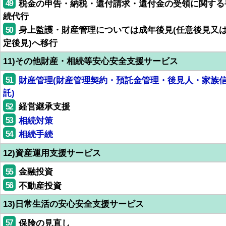
49
税金の申告・納税・還付請求・還付金の受領に関する
続代行
50
身上監護・財産管理については成年後見(任意後見又
定後見)へ移行
11)その他財産・相続等安心安全支援サービス
51
財産管理(財産管理契約・預託金管理・後見人・家族
託)
52
経営継承支援
53
相続対策
54
相続手続
12)資産運用支援サービス
55
金融投資
56
不動産投資
13)日常生活の安心安全支援サービス
57
保険の見直し