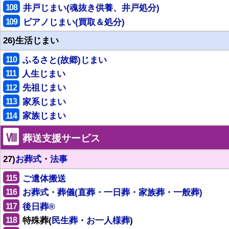
108
井戸じまい(魂抜き供養、井戸処分)
109
ピアノじまい(買取＆処分)
26)生活じまい
110
ふるさと(故郷)じまい
111
人生じまい
112
先祖じまい
113
家系じまい
114
家族じまい
Ⅷ
葬送支援サービス
27)
お葬式
・
法事
115
ご遺体搬送
116
お葬式・葬儀(直葬・一日葬・家族葬・一般葬)
117
後日葬®
118
特殊葬(
民生葬
・
お一人様葬
)