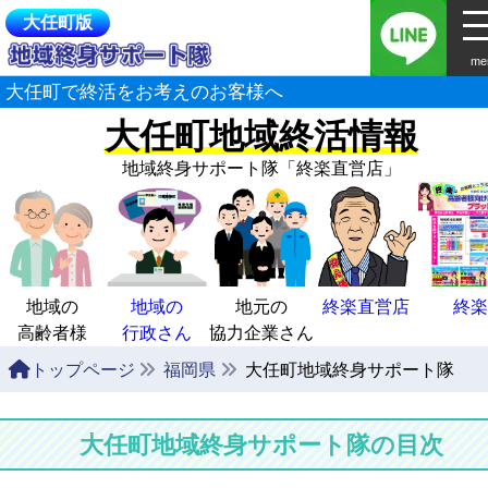
大任町版
me
大任町で終活をお考えのお客様へ
大任町地域終活情報
地域終身サポート隊
「終楽直営店」
地域の
地域の
地元の
終楽直営店
終楽
高齢者様
行政さん
協力企業さん
トップページ
福岡県
大任町地域終身サポート隊
大任町地域終身サポート隊の目次