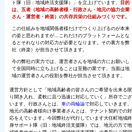
ト隊（旧：地域終活支援隊）」を立上げています。
目的
は、五者（地域の高齢者様・行政さん・地元の協力企業
さん・運営者・終楽）の共存共栄の仕組みづくりです。
この仕組みを地域関係者様だけでつくり上げるのが本来
の姿と思われますが…これだけのプラットフォームとな
るとそれなりの対応力が必要となります。その裏方を弊
社（終楽）が担当させて頂きます。
今の弊社の実力では、運営者さんを地域の方にお願いし
て全国同時に立ち上げることは至難の業です。当面は地
域の運営者さんの役割を弊社が担当させて頂きます。
運営方針として「
地域高齢者の皆さんのご希望を出来る限
り聞き入れ、柔軟に且つ迅速に対応していく
」所存でござ
います。行政さんとは、
車の両輪論
で対応していきます。
地元の高齢者様向け事業者さんとは、テナント契約での対
応をえています。今回弊社が代行しています大任町地域終
身サポート隊（旧：地域終活支援隊）では、地元の方で地