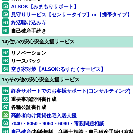
58
ALSOK【みまもりサポート】
59
見守りサービス【センサータイプ】or【携帯タイプ】
60
終活駆け込み寺
61
自己破産手続き
14)住いの安心安全支援サービス
62
リノベーション
63
リースバック
64
空き家対策【ALSOK:るすたくサービス】
15)その他の安心安全支援サービス
65
終身サポートでのお客様サポート(コンサルティング)
66
重要事項説明書作成
67
各種公証書作成
32
高齢者向け賃貸住宅入居支援
68
7040・8050・9060・6090・毒親問題相談
69
自己破産
(相談無料、弁護士相談・自己破産手続は有料