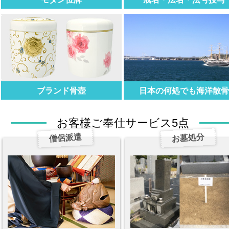
ブランド骨壺
日本の何処でも海洋散
お客様ご奉仕サービス5点
僧侶派遣
お墓処分