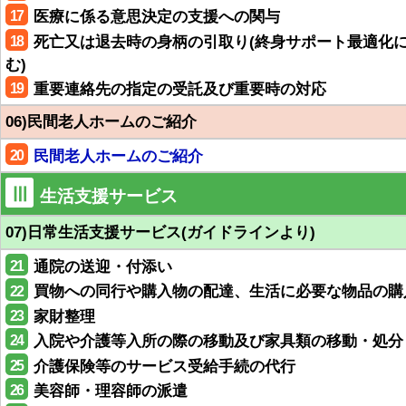
17
医療に係る意思決定の支援への関与
18
死亡又は退去時の身柄の引取り(終身サポート最適化
む)
19
重要連絡先の指定の受託及び重要時の対応
06)民間老人ホームのご紹介
20
民間老人ホームのご紹介
Ⅲ
生活支援サービス
07)日常生活支援サービス(ガイドラインより)
21
通院の送迎・付添い
22
買物への同行や購入物の配達、生活に必要な物品の購
23
家財整理
24
入院や介護等入所の際の移動及び家具類の移動・処分
25
介護保険等のサービス受給手続の代行
26
美容師・理容師の派遣