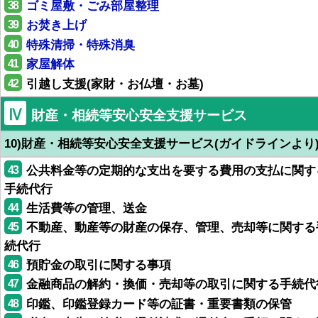
38
ゴミ屋敷・ごみ部屋整理
39
お焚き上げ
40
特殊清掃・特殊消臭
41
家屋解体
42
引越し支援(家財・お仏壇・お墓)
Ⅳ
財産・相続等安心安全支援サービス
10)財産・相続等安心安全支援サービス(ガイドラインより
43
公共料金等の定期的な支出を要する費用の支払に関す
手続代行
44
生活費等の管理、送金
45
不動産、動産等の財産の保存、管理、売却等に関する
続代行
46
預貯金の取引に関する事項
47
金融商品の解約・換価・売却等の取引に関する手続代
48
印鑑、印鑑登録カード等の証書・重要書類の保管