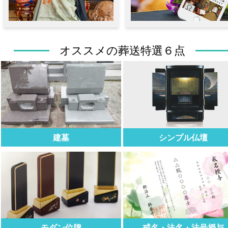
オススメの葬送特選６点
建墓
シンプル仏壇
モダン位牌
戒名・法名・法号授与