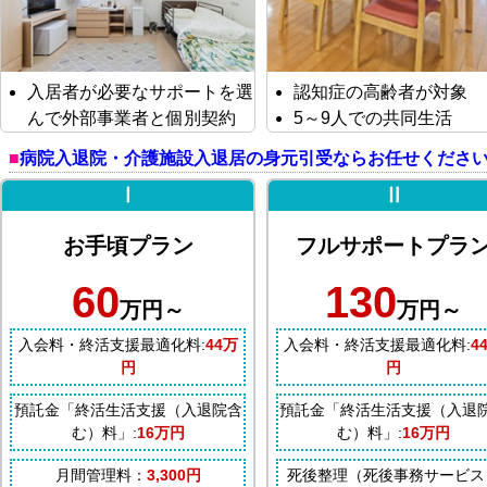
入居者が必要なサポートを選
認知症の高齢者が対象
んで外部事業者と個別契約
5～9人での共同生活
病院入退院・介護施設入退居の身元引受ならお任せくださ
Ⅰ
Ⅱ
お手頃プラン
フルサポートプラ
60
130
万円～
万円～
入会料・終活支援最適化料:
44万
入会料・終活支援最適化料:
4
円
円
預託金「終活生活支援（入退院含
預託金「終活生活支援（入退
む）料」:
16万円
む）料」:
16万円
月間管理料：
3,300円
死後整理（死後事務サービス