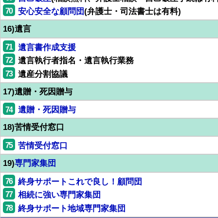
70
安心安全な顧問団
(弁護士・司法書士は有料)
16)遺言
71
遺言書作成支援
72
遺言執行者指名・遺言執行業務
73
遺産分割協議
17)遺贈・死因贈与
74
遺贈・死因贈与
18)苦情受付窓口
75
苦情受付窓口
19)
専門家集団
76
終身サポートこれで良し！顧問団
77
相続に強い専門家集団
78
終身サポート地域専門家集団