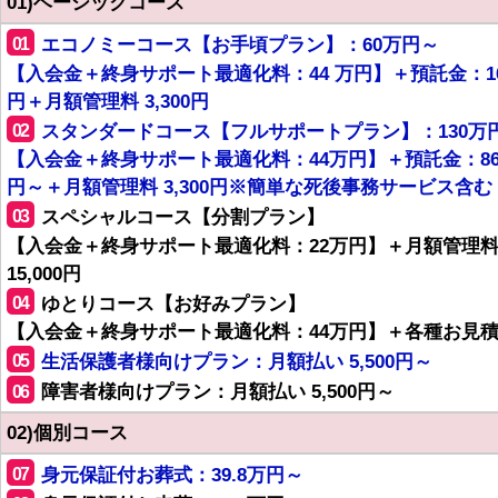
01)ベーシックコース
01
エコノミーコース【お手頃プラン】：60万円～
【入会金＋終身サポート最適化料：44 万円】＋預託金：1
円＋月額管理料 3,300円
02
スタンダードコース【フルサポートプラン】：130万
【入会金＋終身サポート最適化料：44万円】＋預託金：8
円～＋月額管理料 3,300円※簡単な死後事務サービス含む
03
スペシャルコース【分割プラン】
【入会金＋終身サポート最適化料：22万円】＋月額管理
15,000円
04
ゆとりコース【お好みプラン】
【入会金＋終身サポート最適化料：44万円】＋各種お見
05
生活保護者様向けプラン：月額払い 5,500円～
06
障害者様向けプラン：月額払い 5,500円～
02)個別コース
07
身元保証付お葬式：39.8万円～