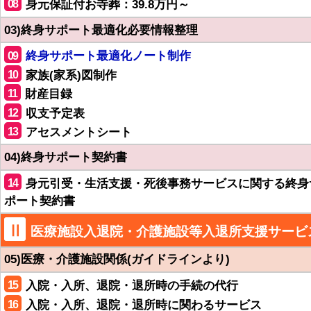
08
身元保証付お寺葬：39.8万円～
03)終身サポート最適化必要情報整理
09
終身サポート最適化ノート制作
10
家族(家系)図制作
11
財産目録
12
収支予定表
13
アセスメントシート
04)終身サポート契約書
14
身元引受・生活支援・死後事務サービスに関する終身
ポート契約書
Ⅱ
医療施設入退院・介護施設等入退所支援サービ
05)医療・介護施設関係(ガイドラインより)
15
入院・入所、退院・退所時の手続の代行
16
入院・入所、退院・退所時に関わるサービス