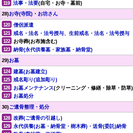
119
法事・法要
(自宅・お寺・墓前)
28)
お寺(寺院)
・
お坊さん
120
僧侶派遣
121
戒名・法名・法号授与、生前戒名・法名・法号授与
122
お寺葬(お布施含む)
123
納骨(永代供養墓・家族墓・納骨堂)
29)
お墓
124
建墓(お墓建立)
125
戒名彫り(追加彫り)
126
お墓メンテナンス
(クリーニング・修繕・除草・防草)
127
お墓処分
30)
ご遺骨整理・処分
128
改葬(ご遺骨の引越し)
129
永代供養(お墓・納骨堂・樹木葬)・送骨(委託)納骨