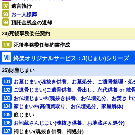
97
遺言執行
98
お一人様葬
99
預託金残金の返却
24)死後事務委任契約
100
死後事務委任契約書作成
Ⅶ
終楽オリジナルサービス：J(じまい)シリーズ
25)財産じまい
101
お墓じまい(魂抜き供養、お墓処分、ご遺骨整理・処
102
ご遺骨じまい(ご遺骨供養、骨出し、永代供養 or 散骨
103
お仏壇じまい®(魂抜き供養、お仏壇処分、お焚き上げ
104
家じまい®(高価買取り、お仏壇処分、家屋解体)
105
庭じまい
106
お地蔵さんじまい(魂抜き供養、お地蔵さん処分)
107
祠じまい(魂抜き供養、祠処分)