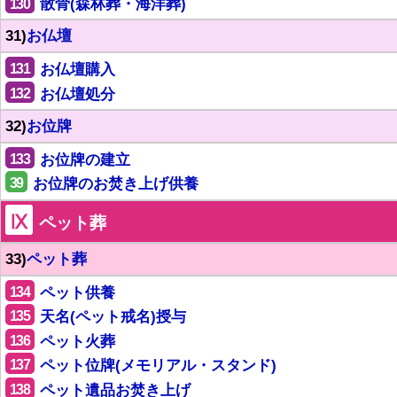
130
散骨(森林葬・海洋葬)
31)
お仏壇
131
お仏壇購入
132
お仏壇処分
32)
お位牌
133
お位牌の建立
39
お位牌のお焚き上げ供養
Ⅸ
ペット葬
33)
ペット葬
134
ペット供養
135
天名(ペット戒名)授与
136
ペット火葬
137
ペット位牌(メモリアル・スタンド)
138
ペット遺品お焚き上げ