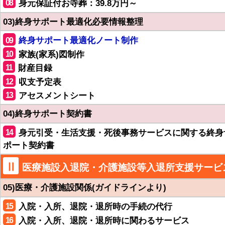
08
身元保証付お寺葬：39.8万円～
03)終身サポート最適化必要情報整理
09
終身サポート最適化ノート制作
10
家族(家系)図制作
11
財産目録
12
収支予定表
13
アセスメントシート
04)終身サポート契約書
14
身元引受・生活支援・死後事務サービスに関する終身
ポート契約書
Ⅱ
医療施設入退院・介護施設等入退所支援サービ
05)医療・介護施設関係(ガイドラインより)
15
入院・入所、退院・退所時の手続の代行
16
入院・入所、退院・退所時に関わるサービス