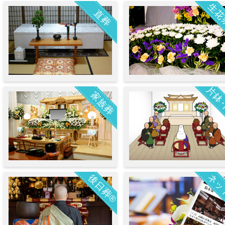
生花
直葬
片鉢
家族葬
ネッ
後日葬®