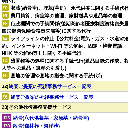
続代行
90
収蔵(納骨堂)、埋蔵(墓処)、永代供養に関する手続代
91
費用精算、病室等の整理、家財道具や遺品等の整理
92
行政機関での手続関係(後期高齢者医療制度資格喪失
国民健康保険資格喪失届等)に関する代行
93
ライフラインの停止【公共料金(電気・ガス・水道)の
約、インターネット・Wi-Fi 等の解約、固定・携帯電話、
NHK 等の解約等】に関する手続代行
94
残置物等の処理に関する手続代行(遺品目録の作成、
人等への遺品・遺産の引渡し)
95
墓地の管理や墓地の撤去に関する手続代行
22)
終楽ご提案の死後事務サービス一覧表
96
終楽ご提案の死後事務サービス一覧表
23)その他死後事務支援サービス
123
納骨(永代供養墓・家族墓・納骨堂)
130
散骨(森林葬・海洋葬)