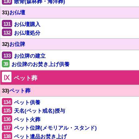
130
散骨(森林葬・海洋葬)
31)
お仏壇
131
お仏壇購入
132
お仏壇処分
32)
お位牌
133
お位牌の建立
39
お位牌のお焚き上げ供養
Ⅸ
ペット葬
33)
ペット葬
134
ペット供養
135
天名(ペット戒名)授与
136
ペット火葬
137
ペット位牌(メモリアル・スタンド)
138
ペット遺品お焚き上げ