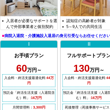
入居者が必要なサポートを選
認知症の高齢者が対象
んで外部事業者と個別契約
5～9人での共同生活
病院入退院・介護施設入退居の身元引受ならお任せくださ
Ⅰ
Ⅱ
お手頃プラン
フルサポートプラ
60
130
万円～
万円～
入会料・終活支援最適化料:
44万
入会料・終活支援最適化料:
4
円
円
預託金「終活生活支援（入退院含
預託金「終活生活支援（入退
む）料」:
16万円
む）料」:
16万円
月間管理料：
3,300円
死後整理（死後事務サービス