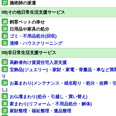
27
施術師の派遣
08)その他日常生活支援サービス
28
飼育ペットの幸せ
29
日用品や家具の処分
30
ゴミ・不用品処分(回収)
31
清掃・ハウスクリーニング
09)非日常生活支援サービス
32
高齢者向け賃貸住宅入居支援
33
宝飾品(ジュエリー)・家財・家電・骨董品・車など買
り
34
お墓まわり(メンテナンス・戒名彫り・処分・改葬・
し)
35
お仏壇まわり(処分・引越し・買い替え)
36
家まわり(リフォーム・不用品処分・解体)
37
家財整理・福祉整理・遺品整理