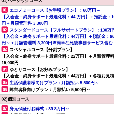
01)ベーシックコース
01
エコノミーコース【お手頃プラン】：60万円～
【入会金＋終身サポート最適化料：44 万円】＋預託金：1
円＋月額管理料 3,300円
02
スタンダードコース【フルサポートプラン】：130万
【入会金＋終身サポート最適化料：44万円】＋預託金：8
円～＋月額管理料 3,300円※簡単な死後事務サービス含む
03
スペシャルコース【分割プラン】
【入会金＋終身サポート最適化料：22万円】＋月額管理
15,000円
04
ゆとりコース【お好みプラン】
【入会金＋終身サポート最適化料：44万円】＋各種お見
05
生活保護者様向けプラン：月額払い 5,500円～
06
障害者様向けプラン：月額払い 5,500円～
02)個別コース
07
身元保証付お葬式：39.8万円～