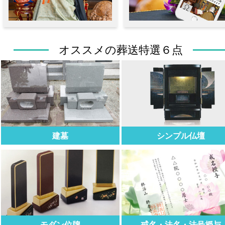
オススメの葬送特選６点
建墓
シンプル仏壇
モダン位牌
戒名・法名・法号授与