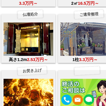
3.3万円～
2㎡
16.5万円～
ご遺骨整理
仏壇処分
高さ1.2m
2.53万円～
1柱
3.3万円～
お焚き上げ