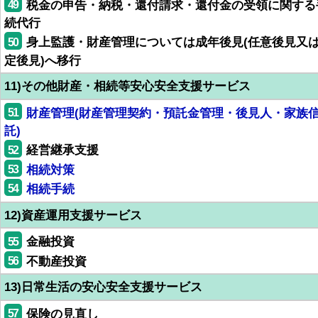
49
税金の申告・納税・還付請求・還付金の受領に関する
続代行
50
身上監護・財産管理については成年後見(任意後見又
定後見)へ移行
11)その他財産・相続等安心安全支援サービス
51
財産管理(財産管理契約・預託金管理・後見人・家族
託)
52
経営継承支援
53
相続対策
54
相続手続
12)資産運用支援サービス
55
金融投資
56
不動産投資
13)日常生活の安心安全支援サービス
57
保険の見直し