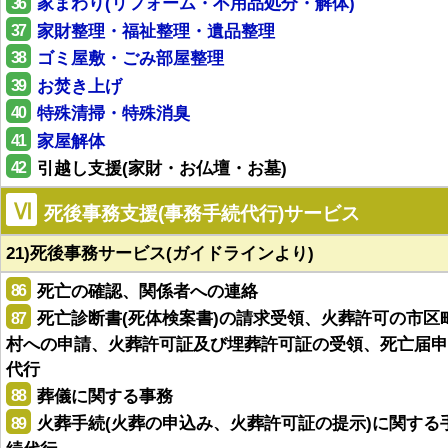
36
家まわり(リフォーム・不用品処分・解体)
37
家財整理・福祉整理・遺品整理
38
ゴミ屋敷・ごみ部屋整理
39
お焚き上げ
40
特殊清掃・特殊消臭
41
家屋解体
42
引越し支援(家財・お仏壇・お墓)
Ⅵ
死後事務支援(事務手続代行)サービス
21)死後事務サービス(ガイドラインより)
86
死亡の確認、関係者への連絡
87
死亡診断書(死体検案書)の請求受領、火葬許可の市区
村への申請、火葬許可証及び埋葬許可証の受領、死亡届申
代行
88
葬儀に関する事務
89
火葬手続(火葬の申込み、火葬許可証の提示)に関する