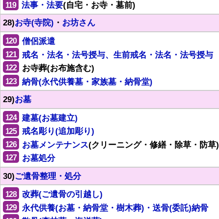
119
法事・法要
(自宅・お寺・墓前)
28)
お寺(寺院)
・
お坊さん
120
僧侶派遣
121
戒名・法名・法号授与、生前戒名・法名・法号授与
122
お寺葬(お布施含む)
123
納骨(永代供養墓・家族墓・納骨堂)
29)
お墓
124
建墓(お墓建立)
125
戒名彫り(追加彫り)
126
お墓メンテナンス
(クリーニング・修繕・除草・防草)
127
お墓処分
30)
ご遺骨整理・処分
128
改葬(ご遺骨の引越し)
129
永代供養(お墓・納骨堂・樹木葬)・送骨(委託)納骨