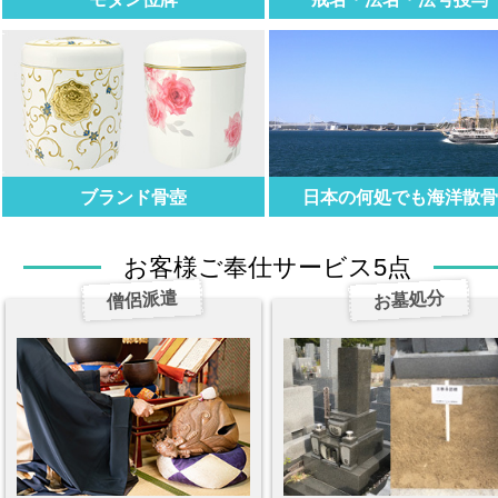
ブランド骨壺
日本の何処でも海洋散
お客様ご奉仕サービス5点
僧侶派遣
お墓処分