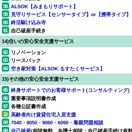
58
ALSOK【みまもりサポート】
59
見守りサービス【センサータイプ】or【携帯タイプ】
60
終活駆け込み寺
61
自己破産手続き
14)住いの安心安全支援サービス
62
リノベーション
63
リースバック
64
空き家対策【ALSOK:るすたくサービス】
15)その他の安心安全支援サービス
65
終身サポートでのお客様サポート(コンサルティング)
66
重要事項説明書作成
67
各種公証書作成
32
高齢者向け賃貸住宅入居支援
68
7040・8050・9060・6090・毒親問題相談
69
自己破産
(相談無料、弁護士相談・自己破産手続は有料