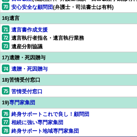
70
安心安全な顧問団
(弁護士・司法書士は有料)
16)遺言
71
遺言書作成支援
72
遺言執行者指名・遺言執行業務
73
遺産分割協議
17)遺贈・死因贈与
74
遺贈・死因贈与
18)苦情受付窓口
75
苦情受付窓口
19)
専門家集団
76
終身サポートこれで良し！顧問団
77
相続に強い専門家集団
78
終身サポート地域専門家集団