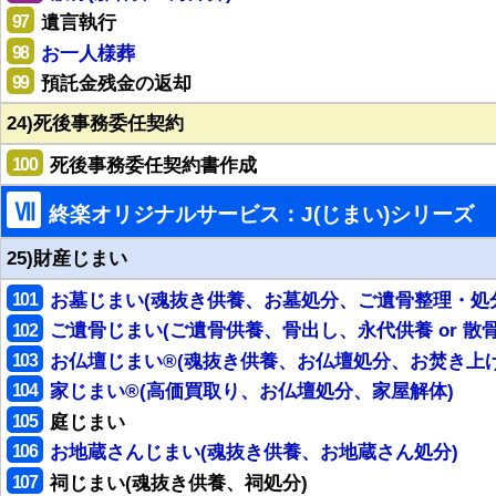
97
遺言執行
98
お一人様葬
99
預託金残金の返却
24)死後事務委任契約
100
死後事務委任契約書作成
Ⅶ
終楽オリジナルサービス：J(じまい)シリーズ
25)財産じまい
101
お墓じまい(魂抜き供養、お墓処分、ご遺骨整理・処
102
ご遺骨じまい(ご遺骨供養、骨出し、永代供養 or 散骨
103
お仏壇じまい®(魂抜き供養、お仏壇処分、お焚き上げ
104
家じまい®(高価買取り、お仏壇処分、家屋解体)
105
庭じまい
106
お地蔵さんじまい(魂抜き供養、お地蔵さん処分)
107
祠じまい(魂抜き供養、祠処分)