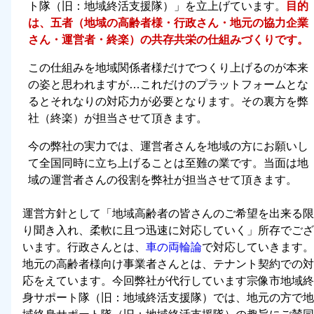
ト隊（旧：地域終活支援隊）」を立上げています。
目的
は、五者（地域の高齢者様・行政さん・地元の協力企業
さん・運営者・終楽）の共存共栄の仕組みづくりです。
この仕組みを地域関係者様だけでつくり上げるのが本来
の姿と思われますが…これだけのプラットフォームとな
るとそれなりの対応力が必要となります。その裏方を弊
社（終楽）が担当させて頂きます。
今の弊社の実力では、運営者さんを地域の方にお願いし
て全国同時に立ち上げることは至難の業です。当面は地
域の運営者さんの役割を弊社が担当させて頂きます。
運営方針として「
地域高齢者の皆さんのご希望を出来る限
り聞き入れ、柔軟に且つ迅速に対応していく
」所存でござ
います。行政さんとは、
車の両輪論
で対応していきます。
地元の高齢者様向け事業者さんとは、テナント契約での対
応をえています。今回弊社が代行しています宗像市地域終
身サポート隊（旧：地域終活支援隊）では、地元の方で地