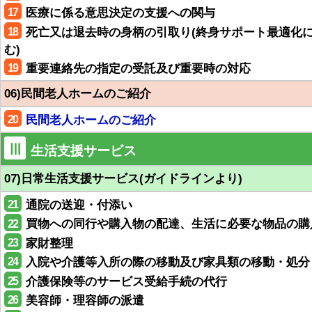
17
医療に係る意思決定の支援への関与
18
死亡又は退去時の身柄の引取り(終身サポート最適化
む)
19
重要連絡先の指定の受託及び重要時の対応
06)民間老人ホームのご紹介
20
民間老人ホームのご紹介
Ⅲ
生活支援サービス
07)日常生活支援サービス(ガイドラインより)
21
通院の送迎・付添い
22
買物への同行や購入物の配達、生活に必要な物品の購
23
家財整理
24
入院や介護等入所の際の移動及び家具類の移動・処分
25
介護保険等のサービス受給手続の代行
26
美容師・理容師の派遣