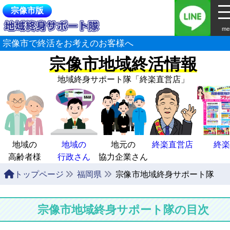
宗像市版
me
宗像市で終活をお考えのお客様へ
宗像市地域終活情報
地域終身サポート隊
「終楽直営店」
地域の
地域の
地元の
終楽直営店
終楽
高齢者様
行政さん
協力企業さん
トップページ
福岡県
宗像市地域終身サポート隊
宗像市地域終身サポート隊の目次