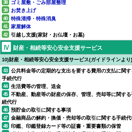
38
ゴミ屋敷・ごみ部屋整理
39
お焚き上げ
40
特殊清掃・特殊消臭
41
家屋解体
42
引越し支援(家財・お仏壇・お墓)
Ⅳ
財産・相続等安心安全支援サービス
10)財産・相続等安心安全支援サービス(ガイドラインより
43
公共料金等の定期的な支出を要する費用の支払に関す
手続代行
44
生活費等の管理、送金
45
不動産、動産等の財産の保存、管理、売却等に関する
続代行
46
預貯金の取引に関する事項
47
金融商品の解約・換価・売却等の取引に関する手続代
48
印鑑、印鑑登録カード等の証書・重要書類の保管