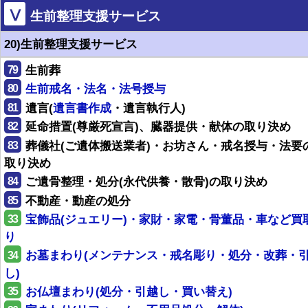
Ⅴ
生前整理支援サービス
20)生前整理支援サービス
79
生前葬
80
生前戒名・法名・法号授与
81
遺言(
遺言書作成
・遺言執行人)
82
延命措置(尊厳死宣言)、臓器提供・献体の取り決め
83
葬儀社(ご遺体搬送業者)・お坊さん・戒名授与・法要
取り決め
84
ご遺骨整理・処分(永代供養・散骨)の取り決め
85
不動産・動産の処分
33
宝飾品(ジュエリー)・家財・家電・骨董品・車など買
り
34
お墓まわり(メンテナンス・戒名彫り・処分・改葬・
し)
35
お仏壇まわり(処分・引越し・買い替え)