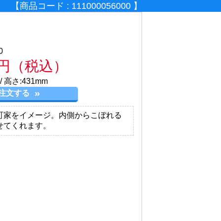
【商品コード : 111000056000 】
0
0円
（税込）
/ 高さ:431mm
注文する
町家をイメージ。内側からこぼれる
せてくれます。